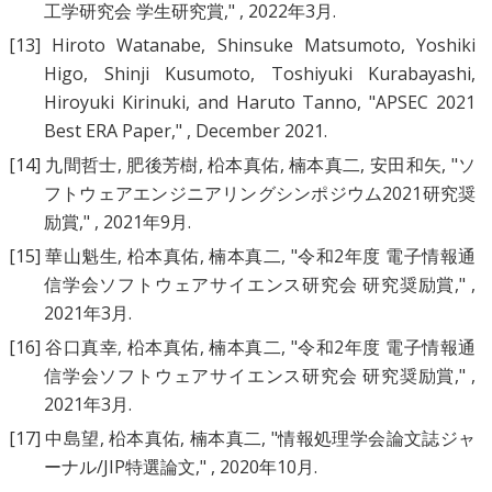
工学研究会 学生研究賞
," , 2022年3月.
[13]
Hiroto Watanabe
,
Shinsuke Matsumoto
,
Yoshiki
Higo
,
Shinji Kusumoto
,
Toshiyuki Kurabayashi
,
Hiroyuki Kirinuki
, and
Haruto Tanno
, "
APSEC 2021
Best ERA Paper
," , December 2021.
[14]
九間哲士
,
肥後芳樹
,
柗本真佑
,
楠本真二
,
安田和矢
, "
ソ
フトウェアエンジニアリングシンポジウム2021研究奨
励賞
," , 2021年9月.
[15]
華山魁生
,
柗本真佑
,
楠本真二
, "
令和2年度 電子情報通
信学会ソフトウェアサイエンス研究会 研究奨励賞
," ,
2021年3月.
[16]
谷口真幸
,
柗本真佑
,
楠本真二
, "
令和2年度 電子情報通
信学会ソフトウェアサイエンス研究会 研究奨励賞
," ,
2021年3月.
[17]
中島望
,
柗本真佑
,
楠本真二
, "
情報処理学会論文誌ジャ
ーナル/JIP特選論文
," , 2020年10月.