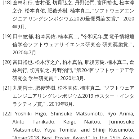
[18]
倉林利行
,
吉村優
,
切貫弘之
,
丹野治門
,
富田裕也
,
松本淳
之介
,
柗本真佑
,
肥後芳樹
,
楠本真二
, "
ソフトウェアエン
ジニアリングシンポジウム2020最優秀論文賞
," , 2020
年9月.
[19]
田中紘都
,
柗本真佑
,
楠本真二
, "
令和元年度 電子情報通
信学会ソフトウェアサイエンス研究会 研究奨励賞
," ,
2020年7月.
[20]
富田裕也
,
松本淳之介
,
柗本真佑
,
肥後芳樹
,
楠本真二
,
倉
林利行
,
切貫弘之
,
丹野治門
, "
第204回ソフトウェア工学
研究会 学生研究賞
," , 2020年3月.
[21]
九間哲士
,
肥後芳樹
,
柗本真佑
,
楠本真二
, "
ソフトウェア
エンジニアリングシンポジウム2019 ポスター・インタ
ラクティブ賞
," , 2019年8月.
[22]
Yoshiki Higo
,
Shinsuke Matsumoto
,
Ryo Arima
,
Akito Tanikado
,
Keigo Naitou
,
Junnosuke
Matsumoto
,
Yuya Tomida
, and
Shinji Kusumoto
,
"
Apsec2018 Best Poster Award
," In the 25th Asia-