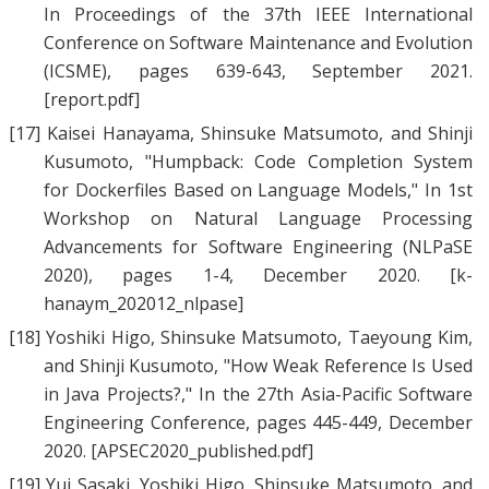
In Proceedings of the 37th IEEE International
Conference on Software Maintenance and Evolution
(ICSME), pages 639-643, September 2021.
[report.pdf]
[17]
Kaisei Hanayama
,
Shinsuke Matsumoto
, and
Shinji
Kusumoto
, "
Humpback: Code Completion System
for Dockerfiles Based on Language Models
," In 1st
Workshop on Natural Language Processing
Advancements for Software Engineering (NLPaSE
2020), pages 1-4, December 2020.
[k-
hanaym_202012_nlpase]
[18]
Yoshiki Higo
,
Shinsuke Matsumoto
,
Taeyoung Kim
,
and
Shinji Kusumoto
, "
How Weak Reference Is Used
in Java Projects?
," In the 27th Asia-Pacific Software
Engineering Conference, pages 445-449, December
2020.
[APSEC2020_published.pdf]
[19]
Yui Sasaki
,
Yoshiki Higo
,
Shinsuke Matsumoto
, and