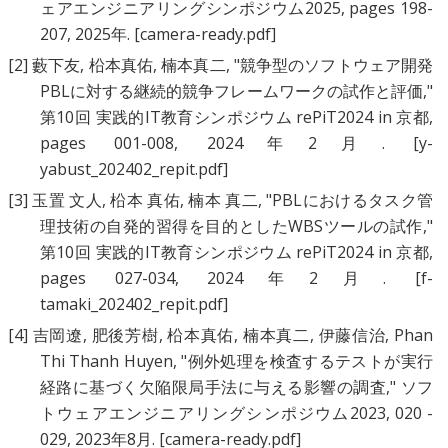
ェアエンジニアリングシンポジウム2025, pages 198-
207, 2025年.
[camera-ready.pdf]
[2]
藪下友
,
柗本真佑
,
楠本真二
, "
競争型のソフトウェア開発
PBLに対する継続的競争フレームワークの試作と評価
,"
第10回 実践的IT教育シンポジウム rePiT2024 in 京都,
pages 001-008, 2024年2月.
[y-
yabust_202402_repit.pdf]
[3]
玉置 文人
,
柗本 真佑
,
楠本 真二
, "
PBLにおけるタスク管
理技術の自発的習得を目的としたWBSツールの試作
,"
第10回 実践的IT教育シンポジウム rePiT2024 in 京都,
pages 027-034, 2024年2月.
[f-
tamaki_202402_repit.pdf]
[4]
吉岡遼
,
肥後芳樹
,
柗本真佑
,
楠本真二
,
伊藤信治
,
Phan
Thi Thanh Huyen
, "
例外処理を検査するテストが実行
経路に基づく欠陥限局手法に与える影響の調査
," ソフ
トウェアエンジニアリングシンポジウム2023, 020 -
029, 2023年8月.
[camera-ready.pdf]