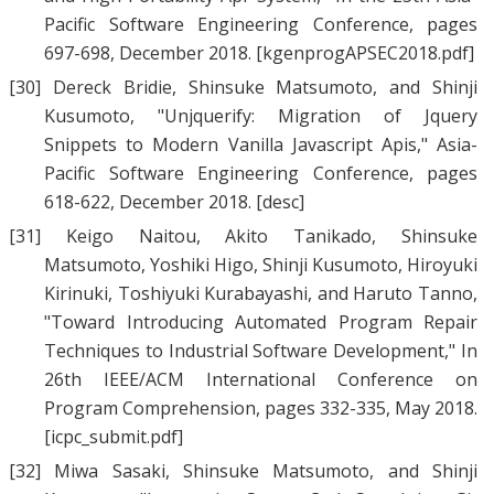
Pacific Software Engineering Conference, pages
697-698, December 2018.
[kgenprogAPSEC2018.pdf]
[30]
Dereck Bridie
,
Shinsuke Matsumoto
, and
Shinji
Kusumoto
, "
Unjquerify: Migration of Jquery
Snippets to Modern Vanilla Javascript Apis
," Asia-
Pacific Software Engineering Conference, pages
618-622, December 2018.
[desc]
[31]
Keigo Naitou
,
Akito Tanikado
,
Shinsuke
Matsumoto
,
Yoshiki Higo
,
Shinji Kusumoto
,
Hiroyuki
Kirinuki
,
Toshiyuki Kurabayashi
, and
Haruto Tanno
,
"
Toward Introducing Automated Program Repair
Techniques to Industrial Software Development
," In
26th IEEE/ACM International Conference on
Program Comprehension, pages 332-335, May 2018.
[icpc_submit.pdf]
[32]
Miwa Sasaki
,
Shinsuke Matsumoto
, and
Shinji