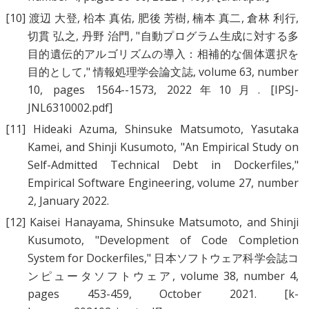
[10]
渡辺 大登
,
柗本 真佑
,
肥後 芳樹
,
楠本 真二
,
倉林 利行
,
切貫 弘之
,
丹野 治門
, "
自動プログラム生成に対する多
目的遺伝的アルゴリズムの導入：相補的な個体選択を
目的として
," 情報処理学会論文誌, volume 63, number
10, pages 1564--1573, 2022年10月.
[IPSJ-
JNL6310002.pdf]
[11]
Hideaki Azuma
,
Shinsuke Matsumoto
,
Yasutaka
Kamei
, and
Shinji Kusumoto
, "
An Empirical Study on
Self-Admitted Technical Debt in Dockerfiles
,"
Empirical Software Engineering, volume 27, number
2, January 2022.
[12]
Kaisei Hanayama
,
Shinsuke Matsumoto
, and
Shinji
Kusumoto
, "
Development of Code Completion
System for Dockerfiles
," 日本ソフトウェア科学会誌コ
ンピュータソフトウェア, volume 38, number 4,
pages 453-459, October 2021.
[k-