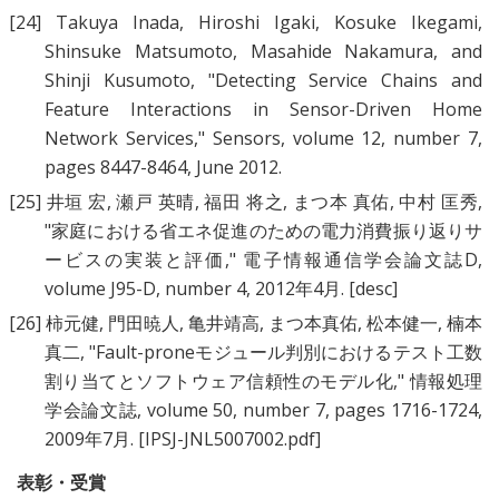
[24]
Takuya Inada, Hiroshi Igaki, Kosuke Ikegami,
Shinsuke Matsumoto, Masahide Nakamura,
and
Shinji Kusumoto
, "
Detecting Service Chains and
Feature Interactions in Sensor-Driven Home
Network Services
," Sensors, volume 12, number 7,
pages 8447-8464, June 2012.
[25]
井垣 宏
,
瀬戸 英晴
,
福田 将之
,
まつ本 真佑
,
中村 匡秀
,
"
家庭における省エネ促進のための電力消費振り返りサ
ービスの実装と評価
," 電子情報通信学会論文誌D,
volume J95-D, number 4, 2012年4月.
[desc]
[26]
柿元健
,
門田暁人
,
亀井靖高
,
まつ本真佑
,
松本健一
,
楠本
真二
, "
Fault-proneモジュール判別におけるテスト工数
割り当てとソフトウェア信頼性のモデル化
," 情報処理
学会論文誌, volume 50, number 7, pages 1716-1724,
2009年7月.
[IPSJ-JNL5007002.pdf]
表彰・受賞