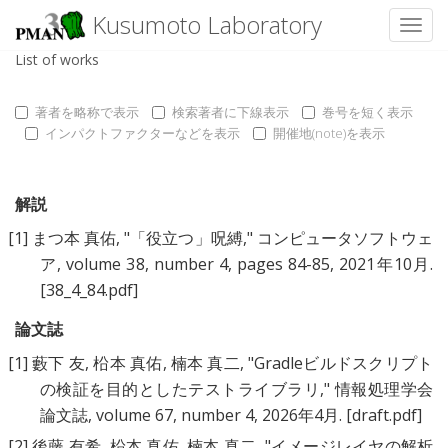
Kusumoto Laboratory
Toggl
List of works
著者を略称で表示
検索著者に下線表示
巻号を短く表示
インパクトファクターなどを表示
開催地(note)を表示
解説
[1]
まつ本 真佑
, "
「役立つ」呪縛
," コンピュータソフトウェ
ア, volume 38, number 4, pages 84-85, 2021年10月.
[38_4_84.pdf]
論文誌
[1]
藪下 友
,
柗本 真佑
,
楠本 真二
, "
Gradleビルドスクリプト
の検証を目的としたテストライブラリ
," 情報処理学会
論文誌, volume 67, number 4, 2026年4月.
[draft.pdf]
[2]
後藤 有希
,
柗本 真佑
,
楠本 真二
, "
イメージレイヤの解析