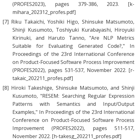
(PROFES2023), pages 379-386, 2023.
[k-
mihara_202312_profes.pdf]
[7]
Riku Takaichi
,
Yoshiki Higo
,
Shinsuke Matsumoto
,
Shinji Kusumoto
,
Toshiyuki Kurabayashi
,
Hiroyuki
Kirinuki
, and
Haruto Tanno
, "
Are NLP Metrics
Suitable for Evaluating Generated Code?
," In
Proceedings of the 23rd International Conference
on Product-Focused Software Process Improvement
(PROFES2022), pages 531-537, November 2022.
[r-
takaic_202211_profes.pdf]
[8]
Hiroki Takeshige
,
Shinsuke Matsumoto
, and
Shinji
Kusumoto
, "
RESEM: Searching Regular Expression
Patterns with Semantics and Input/Output
Examples
," In Proceedings of the 23rd International
Conference on Product-Focused Software Process
Improvement (PROFES2022), pages 511-517,
November 2022.
[h-takesg_202211_profes.pdf]