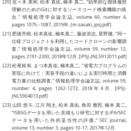
[20]
佐々木 美和
,
柗本 真佑
,
楠本 真二
, "
効率的な開発履歴
理解のためのGitに対するソースコード検索機能の統
合
," 情報処理学会論文誌, volume 60, number 4,
pages 1075--1087, 2019年.
[m-sasaki_ipsj.pdf]
[21]
肥後芳樹
,
柗本真佑
,
楠本真二
,
藤波崇志
,
星野隆
, "
同一
仕様プロジェクトを利用したコードクローンの影響調
査
," 情報処理学会論文誌, volume 59, number 12,
pages 2191-2200, 2018年12月.
[IPSJ-JNL5912011.pdf]
[22]
松尾裕幸
,
まつ本真佑
,
楠本真二
, "
省電力プログラムの
実現に向けて：実装手段の違いによる実行時間と消費
電力量の比較調査
," 情報処理学会論文誌, volume 59,
number 4, pages 1262-1272, 2018年4月.
[IPSJ-
JNL5904013.pdf]
[23]
山田 悠斗
,
江川 翔太
,
柗本 真佑
,
角田 雅照
,
楠本 真二
,
"
ISBSGデータを用いた見積もり研究に対するIPA/SEC
データを用いた外的妥当性の評価
," SEC journal,
volume 13, number 3, pages 10-17, 2017年12月.