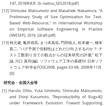
147, 2018年8月.
[k-naitou_SES2018.pdf]
[12]
Shinsuke Matsumoto
and
Masahide Nakamura
, "
A
Preliminary Study of Size Optimization for Text-
Based Web-Resource
," In International Workshop
on Empirical Software Engineering in Practice
(IWESEP), 2016.
[draft.pdf]
[13]
柿元健
,
亀井靖高
,
まつ本真佑
,
門田暁人
,
松本健一
,
楠本
真二
, "
バグ予測で信頼性はどれだけ向上するのか？-テ
スト工数割り当ての観点からの従来研究の評価
," 松下
誠, 川口 真司(編), ソフトウェア工学の基礎XV 日本ソフ
トウェア科学会FOSE2008, pages 63-68, 2008年11月.
[0]
研究会・全国大会等
[1]
Haruto Ohto
,
Yuta Ishimoto
,
Shinsuke Matsumoto
,
and
Shinji Kusumoto
, "
Reproducibility of Bugs4Q
under Framework Evolution: Toward Supporting