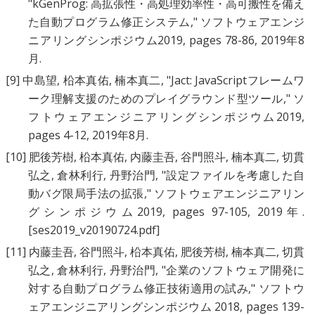
"
kGenProg: 高拡張性・高処理効率性・高可搬性を備え
た自動プログラム修正システム
," ソフトウェアエンジ
ニアリングシンポジウム2019, pages 78-86, 2019年8
月.
[9]
中島望
,
柗本真佑
,
楠本真二
, "
Jact: JavaScriptフレームワ
ーク理解支援のためのプレイグラウンド型ツール
," ソ
フトウェアエンジニアリングシンポジウム2019,
pages 4-12, 2019年8月.
[10]
肥後芳樹
,
柗本真佑
,
内藤圭吾
,
谷門照斗
,
楠本真二
,
切貫
弘之
,
倉林利行
,
丹野治門
, "
設定ファイルを考慮した自
動バグ限局手法の拡張
," ソフトウェアエンジニアリン
グシンポジウム2019, pages 97-105, 2019年.
[ses2019_v20190724.pdf]
[11]
内藤圭吾
,
谷門照斗
,
柗本真佑
,
肥後芳樹
,
楠本真二
,
切貫
弘之
,
倉林利行
,
丹野治門
, "
企業のソフトウェア開発に
対する自動プログラム修正技術適用の試み
," ソフトウ
ェアエンジニアリングシンポジウム 2018, pages 139-