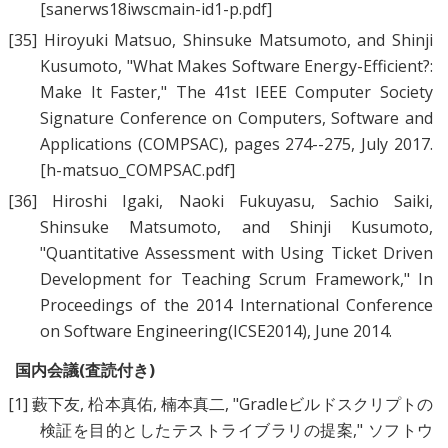
[sanerws18iwscmain-id1-p.pdf]
[35]
Hiroyuki Matsuo
,
Shinsuke Matsumoto
, and
Shinji
Kusumoto
, "
What Makes Software Energy-Efficient?:
Make It Faster
," The 41st IEEE Computer Society
Signature Conference on Computers, Software and
Applications (COMPSAC), pages 274--275, July 2017.
[h-matsuo_COMPSAC.pdf]
[36]
Hiroshi Igaki
,
Naoki Fukuyasu
,
Sachio Saiki
,
Shinsuke Matsumoto
, and
Shinji Kusumoto
,
"
Quantitative Assessment with Using Ticket Driven
Development for Teaching Scrum Framework
," In
Proceedings of the 2014 International Conference
on Software Engineering(ICSE2014), June 2014.
国内会議(査読付き)
[1]
藪下友
,
柗本真佑
,
楠本真二
, "
Gradleビルドスクリプトの
検証を目的としたテストライブラリの提案
," ソフトウ