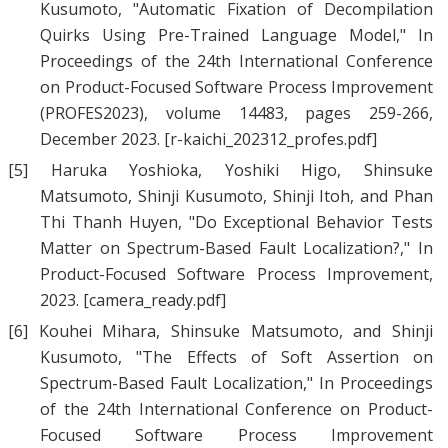
Kusumoto
, "
Automatic Fixation of Decompilation
Quirks Using Pre-Trained Language Model
," In
Proceedings of the 24th International Conference
on Product-Focused Software Process Improvement
(PROFES2023), volume 14483, pages 259-266,
December 2023.
[r-kaichi_202312_profes.pdf]
[5]
Haruka Yoshioka
,
Yoshiki Higo
,
Shinsuke
Matsumoto
,
Shinji Kusumoto
,
Shinji Itoh
, and
Phan
Thi Thanh Huyen
, "
Do Exceptional Behavior Tests
Matter on Spectrum-Based Fault Localization?
," In
Product-Focused Software Process Improvement,
2023.
[camera_ready.pdf]
[6]
Kouhei Mihara
,
Shinsuke Matsumoto
, and
Shinji
Kusumoto
, "
The Effects of Soft Assertion on
Spectrum-Based Fault Localization
," In Proceedings
of the 24th International Conference on Product-
Focused Software Process Improvement