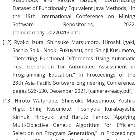
Kusumoto
, and
Kazuya Yasuda
, "
Constructing
Dataset of Functionally Equivalent Java Methods
," In
the 19th International Conference on Mining
Software Repositories, 2022.
[cameraready_20220413.pdf]
[12]
Ryoko Izuta
,
Shinsuke Matsumoto
,
Hiroshi Igaki
,
Sachio Saiki
,
Naoki Fukuyasu
, and
Shinji Kusumoto
,
"
Detecting Functional Differences Using Automatic
Test Generation for Automated Assessment in
Programming Education
," In Proceedings of the
28th Asia-Pacific Software Engineering Conference,
pages 526-530, December 2021.
[camera-ready.pdf]
[13]
Hiroto Watanabe
,
Shinsuke Matsumoto
,
Yoshiki
Higo
,
Shinji Kusumoto
,
Toshiyuki Kurabayashi
,
Kirinuki Hiroyuki
, and
Haruto Tanno
, "
Applying
Multi-Objective Genetic Algorithm for Efficient
Selection on Program Generation
," In Proceedings