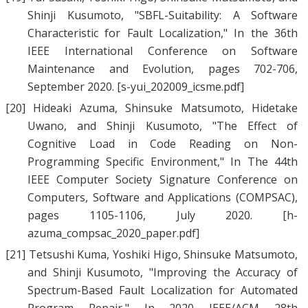
Shinji Kusumoto
, "
SBFL-Suitability: A Software
Characteristic for Fault Localization
," In the 36th
IEEE International Conference on Software
Maintenance and Evolution, pages 702-706,
September 2020.
[s-yui_202009_icsme.pdf]
[20]
Hideaki Azuma
,
Shinsuke Matsumoto
,
Hidetake
Uwano
, and
Shinji Kusumoto
, "
The Effect of
Cognitive Load in Code Reading on Non-
Programming Specific Environment
," In The 44th
IEEE Computer Society Signature Conference on
Computers, Software and Applications (COMPSAC),
pages 1105-1106, July 2020.
[h-
azuma_compsac_2020_paper.pdf]
[21]
Tetsushi Kuma
,
Yoshiki Higo
,
Shinsuke Matsumoto
,
and
Shinji Kusumoto
, "
Improving the Accuracy of
Spectrum-Based Fault Localization for Automated