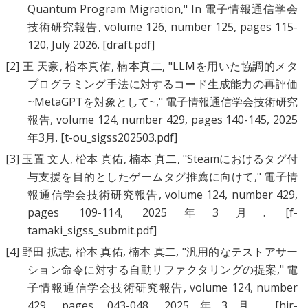
Quantum Program Migration
," In 電子情報通信学会
技術研究報告, volume 126, number 125, pages 115-
120, July 2026.
[draft.pdf]
[2]
王 天豪
,
柗本真佑
,
楠本真二
, "
LLMを用いた協調的メタ
プログラミング手法に対するコード生成能力の再評価
~MetaGPTを対象として~
," 電子情報通信学会技術研究
報告, volume 124, number 429, pages 140-145, 2025
年3月.
[t-ou_sigss202503.pdf]
[3]
玉置 文人
,
柗本 真佑
,
楠本 真二
, "
Steamにおけるタグ付
与支援を目的としたゲームタグ推薦に向けて
," 電子情
報通信学会技術研究報告, volume 124, number 429,
pages 109-114, 2025年3月.
[f-
tamaki_sigss_submit.pdf]
[4]
野田 拡志
,
柗本 真佑
,
楠本 真二
, "
汎用的なテストアサー
ション命令に対する自動リファクタリングの提案
," 電
子情報通信学会技術研究報告, volume 124, number
429, pages 043-048, 2025年3月.
[hir-