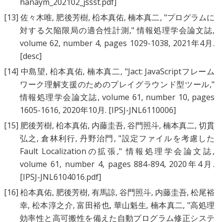
hanaym_202102_jssst.pdf]
[13]
佐々木唯
,
肥後芳樹
,
柗本真佑
,
楠本真二
, "
プログラムに
対する欠陥限局の適合性計測
," 情報処理学会論文誌,
volume 62, number 4, pages 1029-1038, 2021年4月.
[desc]
[14]
中島望
,
柗本真佑
,
楠本真二
, "
Jact: JavaScriptフレーム
ワーク理解支援のためのプレイグラウンド型ツール
,"
情報処理学会論文誌, volume 61, number 10, pages
1605-1616, 2020年10月.
[IPSJ-JNL6110006]
[15]
肥後芳樹
,
柗本真佑
,
内藤圭吾
,
谷門照斗
,
楠本真二
,
切貫
弘之
,
倉林利行
,
丹野治門
, "
設定ファイルを考慮した
Fault Localizationの拡張
," 情報処理学会論文誌,
volume 61, number 4, pages 884-894, 2020年4月.
[IPSJ-JNL6104016.pdf]
[16]
柗本真佑
,
肥後芳樹
,
有馬諒
,
谷門照斗
,
内藤圭吾
,
松尾裕
幸
,
松本淳之介
,
富田裕也
,
華山魁生
,
楠本真二
, "
高処理
効率性と高可搬性を備えた自動プログラム修正システ