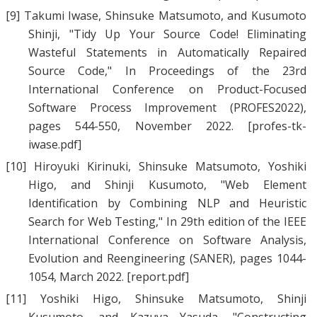
[9]
Takumi Iwase
,
Shinsuke Matsumoto
, and
Kusumoto
Shinji
, "
Tidy Up Your Source Code! Eliminating
Wasteful Statements in Automatically Repaired
Source Code
," In Proceedings of the 23rd
International Conference on Product-Focused
Software Process Improvement (PROFES2022),
pages 544-550, November 2022.
[profes-tk-
iwase.pdf]
[10]
Hiroyuki Kirinuki
,
Shinsuke Matsumoto
,
Yoshiki
Higo
, and
Shinji Kusumoto
, "
Web Element
Identification by Combining NLP and Heuristic
Search for Web Testing
," In 29th edition of the IEEE
International Conference on Software Analysis,
Evolution and Reengineering (SANER), pages 1044-
1054, March 2022.
[report.pdf]
[11]
Yoshiki Higo
,
Shinsuke Matsumoto
,
Shinji