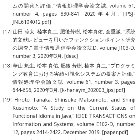
ムの開発と評価
," 情報処理学会論文誌, volume 61,
number 4, pages 830-841, 2020年4月.
[IPSJ-
JNL6104012.pdf]
[17]
山田 涼太
,
楠本真二
,
肥後芳樹
,
柗本真佑
,
倉重誠
, "
系統
的文献レビューを用いたファンクションポイント研究
の調査
," 電子情報通信学会論文誌D, volume J103-D,
number 3, 2020年3月.
[desc]
[18]
華山 魁生
,
柗本 真佑
,
肥後 芳樹
,
楠本 真二
, "
プログラミ
ング教育における実績可視化システムの提案と評価
,"
情報処理学会論文誌, volume 61, number 3, pages
644-656, 2020年3月.
[k-hanaym_202003_ipsj.pdf]
[19]
Hiroto Tanaka
,
Shinsuke Matsumoto
, and
Shinji
Kusumoto
, "
A Study on the Current Status of
Functional Idioms in Java
," IEICE TRANSACTIONS on
Information and Systems, volume E102-D, number
12, pages 2414-2422, December 2019.
[paper.pdf]