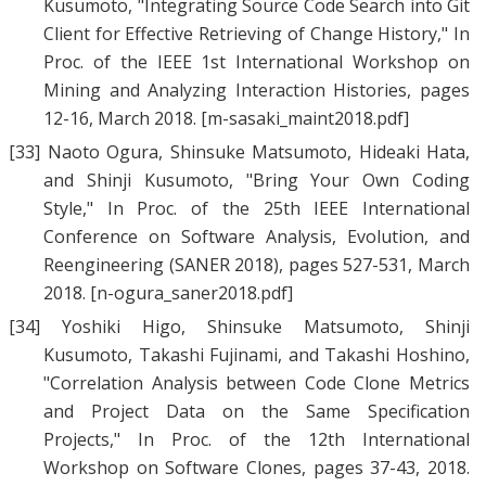
Kusumoto
, "
Integrating Source Code Search into Git
Client for Effective Retrieving of Change History
," In
Proc. of the IEEE 1st International Workshop on
Mining and Analyzing Interaction Histories, pages
12-16, March 2018.
[m-sasaki_maint2018.pdf]
[33]
Naoto Ogura
,
Shinsuke Matsumoto
,
Hideaki Hata
,
and
Shinji Kusumoto
, "
Bring Your Own Coding
Style
," In Proc. of the 25th IEEE International
Conference on Software Analysis, Evolution, and
Reengineering (SANER 2018), pages 527-531, March
2018.
[n-ogura_saner2018.pdf]
[34]
Yoshiki Higo
,
Shinsuke Matsumoto
,
Shinji
Kusumoto
,
Takashi Fujinami
, and
Takashi Hoshino
,
"
Correlation Analysis between Code Clone Metrics
and Project Data on the Same Specification
Projects
," In Proc. of the 12th International
Workshop on Software Clones, pages 37-43, 2018.