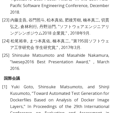
Pacific Software Engineering Conference, December
2018.
[23]
内藤圭吾
,
谷門照斗
,
柗本真佑
,
肥後芳樹
,
楠本真二
,
切貫
弘之
,
倉林利行
,
丹野治門
, "
ソフトウェアエンジニアリ
ングシンポジウム2018 企業賞
," , 2018年9月.
[24]
松尾裕幸
,
まつ本真佑
,
楠本真二
, "
第195回ソフトウェ
ア工学研究会 学生研究賞
," , 2017年3月.
[25]
Shinsuke Matsumoto
and
Masahide Nakamura
,
"
Iwesep2016 Best Presentation Award
," , March
2016.
国際会議
[1]
Yuki Goto
,
Shinsuke Matsumoto
, and
Shinji
Kusumoto
, "
Toward Automated Test Generation for
Dockerfiles Based on Analysis of Docker Image
Layers
," In Proceedings of the 29th International