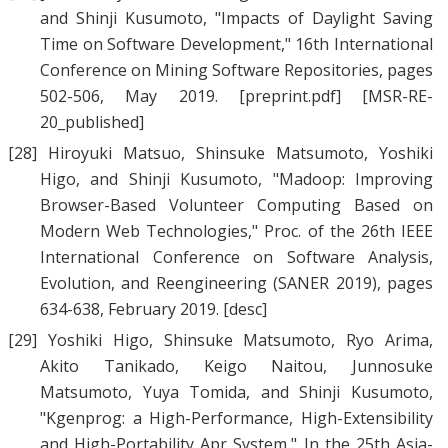
and
Shinji Kusumoto
, "
Impacts of Daylight Saving
Time on Software Development
," 16th International
Conference on Mining Software Repositories, pages
502-506, May 2019.
[preprint.pdf]
[MSR-RE-
20_published]
[28]
Hiroyuki Matsuo
,
Shinsuke Matsumoto
,
Yoshiki
Higo
, and
Shinji Kusumoto
, "
Madoop: Improving
Browser-Based Volunteer Computing Based on
Modern Web Technologies
," Proc. of the 26th IEEE
International Conference on Software Analysis,
Evolution, and Reengineering (SANER 2019), pages
634-638, February 2019.
[desc]
[29]
Yoshiki Higo
,
Shinsuke Matsumoto
,
Ryo Arima
,
Akito Tanikado
,
Keigo Naitou
,
Junnosuke
Matsumoto
,
Yuya Tomida
, and
Shinji Kusumoto
,
"
Kgenprog: a High-Performance, High-Extensibility
and High-Portability Apr System
," In the 25th Asia-