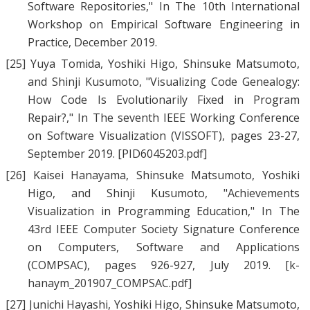
Software Repositories
," In The 10th International
Workshop on Empirical Software Engineering in
Practice, December 2019.
[25]
Yuya Tomida
,
Yoshiki Higo
,
Shinsuke Matsumoto
,
and
Shinji Kusumoto
, "
Visualizing Code Genealogy:
How Code Is Evolutionarily Fixed in Program
Repair?
," In The seventh IEEE Working Conference
on Software Visualization (VISSOFT), pages 23-27,
September 2019.
[PID6045203.pdf]
[26]
Kaisei Hanayama
,
Shinsuke Matsumoto
,
Yoshiki
Higo
, and
Shinji Kusumoto
, "
Achievements
Visualization in Programming Education
," In The
43rd IEEE Computer Society Signature Conference
on Computers, Software and Applications
(COMPSAC), pages 926-927, July 2019.
[k-
hanaym_201907_COMPSAC.pdf]
[27]
Junichi Hayashi
,
Yoshiki Higo
,
Shinsuke Matsumoto
,