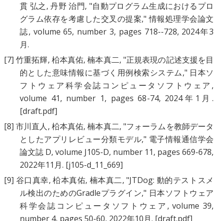
貫 弘之
,
丹野 治門
, "
自動プログラム生成におけるプロ
グラム依存を考慮した交叉の提案
," 情報処理学会論文
誌, volume 65, number 3, pages 718--728, 2024年3
月.
[7]
竹重拓輝
,
柗本真佑
,
楠本真二
, "
正規表現の記述支援を目
的とした意味情報に基づく用例検索システム
," 日本ソ
フトウェア科学会誌コンピュータソフトウェア,
volume 41, number 1, pages 68-74, 2024年1月.
[draft.pdf]
[8]
市川直人
,
柗本真佑
,
楠本真二
, "
フォーラムを教師データ
としたアプリレビュー分類モデル
," 電子情報通信学会
論文誌 D, volume J105-D, number 11, pages 669-678,
2022年11月.
[j105-d_11_669]
[9]
谷口真幸
,
柗本真佑
,
楠本真二
, "
JTDog: 動的テストスメ
ル検出のためのGradleプラグイン
," 日本ソフトウェア
科学会誌コンピュータソフトウェア, volume 39,
number 4, pages 50-60, 2022年10月.
[draft.pdf]