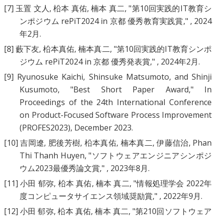
[7]
玉置 文人
,
柗本 真佑
,
楠本 真二
, "
第10回実践的IT教育シ
ンポジウム rePiT2024 in 京都 優秀教育実践賞
," , 2024
年2月.
[8]
藪下友
,
柗本真佑
,
楠本真二
, "
第10回実践的IT教育シンポ
ジウム rePiT2024 in 京都 優秀発表賞
," , 2024年2月.
[9]
Ryunosuke Kaichi
,
Shinsuke Matsumoto
, and
Shinji
Kusumoto
, "
Best Short Paper Award
," In
Proceedings of the 24th International Conference
on Product-Focused Software Process Improvement
(PROFES2023), December 2023.
[10]
吉岡遼
,
肥後芳樹
,
柗本真佑
,
楠本真二
,
伊藤信治
,
Phan
Thi Thanh Huyen
, "
ソフトウェアエンジニアシンポジ
ウム2023最優秀論文賞
," , 2023年8月.
[11]
小田 郁弥
,
柗本 真佑
,
楠本 真二
, "
情報処理学会 2022年
度コンピュータサイエンス領域奨励賞
," , 2022年9月.
[12]
小田 郁弥
,
柗本 真佑
,
楠本 真二
, "
第210回ソフトウェア