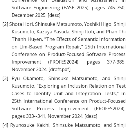
Conference on Evaluation and Assessment in
Software Engineering (EASE 2025), pages 745-750,
December 2025.
[desc]
[2]
Shota Hori
,
Shinsuke Matsumoto
,
Yoshiki Higo
,
Shinji
Kusumoto
,
Kazuya Yasuda
,
Shinji Itoh
, and
Phan Thi
Thanh Huyen
, "
The Effects of Semantic Information
on Llm-Based Program Repair
," 25th International
Conference on Product-Focused Software Process
Improvement (PROFES2024), pages 377-385,
November 2024.
[draft.pdf]
[3]
Ryu Okamoto
,
Shinsuke Matsumoto
, and
Shinji
Kusumoto
, "
Exploring an Inclusion Relation on Test
Cases to Identify Unit and Integration Tests
," In
25th International Conference on Product-Focused
Software Process Improvement (PROFES2024),
pages 333--341, November 2024.
[desc]
[4]
Ryunosuke Kaichi
,
Shinsuke Matsumoto
, and
Shinji