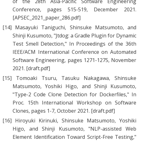
of the 28th Asia-Pacific Software Engineering
Conference, pages 515-519, December 2021.
[APSEC_2021_paper_286.pdf]
[14]
Masayuki Taniguchi
,
Shinsuke Matsumoto
, and
Shinji Kusumoto
, "
Jtdog: a Gradle Plugin for Dynamic
Test Smell Detection
," In Proceedings of the 36th
IEEE/ACM International Conference on Automated
Software Engineering, pages 1271-1275, November
2021.
[draft.pdf]
[15]
Tomoaki Tsuru
,
Tasuku Nakagawa
,
Shinsuke
Matsumoto
,
Yoshiki Higo
, and
Shinji Kusumoto
,
"
Type-2 Code Clone Detection for Dockerfiles
," In
Proc. 15th International Workshop on Software
Clones, pages 1-7, October 2021.
[draft.pdf]
[16]
Hiroyuki Kirinuki
,
Shinsuke Matsumoto
,
Yoshiki
Higo
, and
Shinji Kusumoto
, "
NLP-assisted Web
Element Identification Toward Script-Free Testing
,"