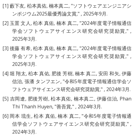
[1]
藪下友
,
柗本真佑
,
楠本真二
, "
ソフトウェアエンジニアシ
ンポジウム2025最優秀論文賞
," , 2025年9月.
[2]
玉置 文人
,
柗本 真佑
,
楠本 真二
, "
2024年度電子情報通信
学会ソフトウェアサイエンス研究会研究奨励賞
," ,
2025年3月.
[3]
後藤 有希
,
柗本 真佑
,
楠本 真二
, "
2024年度電子情報通信
学会ソフトウェアサイエンス研究会研究奨励賞
," ,
2025年3月.
[4]
堀 翔太
,
柗本 真佑
,
肥後 芳樹
,
楠本 真二
,
安田 和矢
,
伊藤
信治
,
張潘 タンフエン
, "
令和5年度電子情報通信学会ソ
フトウェアサイエンス研究会研究奨励賞
," , 2024年3月.
[5]
吉岡遼
,
肥後芳樹
,
柗本真佑
,
楠本真二
,
伊藤信治
,
Phan
Thi Thanh Huyen
, "
善吾賞
," , 2024年3月.
[6]
岡本 琉生
,
柗本 真佑
,
楠本 真二
, "
令和5年度電子情報通
信学会ソフトウェアサイエンス研究会研究奨励賞
," ,
2024年3月.