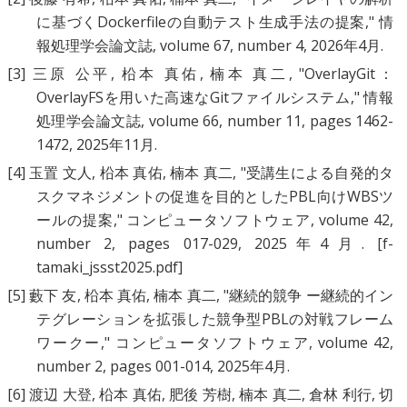
に基づくDockerfileの自動テスト生成手法の提案
," 情
報処理学会論文誌, volume 67, number 4, 2026年4月.
[3]
三原 公平
,
柗本 真佑
,
楠本 真二
, "
OverlayGit：
OverlayFSを用いた高速なGitファイルシステム
," 情報
処理学会論文誌, volume 66, number 11, pages 1462-
1472, 2025年11月.
[4]
玉置 文人
,
柗本 真佑
,
楠本 真二
, "
受講生による自発的タ
スクマネジメントの促進を目的としたPBL向けWBSツ
ールの提案
," コンピュータソフトウェア, volume 42,
number 2, pages 017-029, 2025年4月.
[f-
tamaki_jssst2025.pdf]
[5]
藪下 友
,
柗本 真佑
,
楠本 真二
, "
継続的競争 ー継続的イン
テグレーションを拡張した競争型PBLの対戦フレーム
ワークー
," コンピュータソフトウェア, volume 42,
number 2, pages 001-014, 2025年4月.
[6]
渡辺 大登
,
柗本 真佑
,
肥後 芳樹
,
楠本 真二
,
倉林 利行
,
切