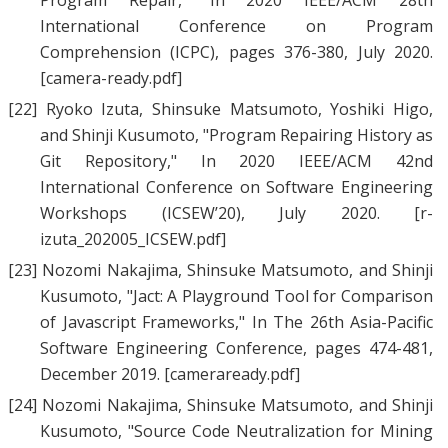
Program Repair
," In 2020 IEEE/ACM 28th
International Conference on Program
Comprehension (ICPC), pages 376-380, July 2020.
[camera-ready.pdf]
[22]
Ryoko Izuta
,
Shinsuke Matsumoto
,
Yoshiki Higo
,
and
Shinji Kusumoto
, "
Program Repairing History as
Git Repository
," In 2020 IEEE/ACM 42nd
International Conference on Software Engineering
Workshops (ICSEW’20), July 2020.
[r-
izuta_202005_ICSEW.pdf]
[23]
Nozomi Nakajima
,
Shinsuke Matsumoto
, and
Shinji
Kusumoto
, "
Jact: A Playground Tool for Comparison
of Javascript Frameworks
," In The 26th Asia-Pacific
Software Engineering Conference, pages 474-481,
December 2019.
[cameraready.pdf]
[24]
Nozomi Nakajima
,
Shinsuke Matsumoto
, and
Shinji
Kusumoto
, "
Source Code Neutralization for Mining