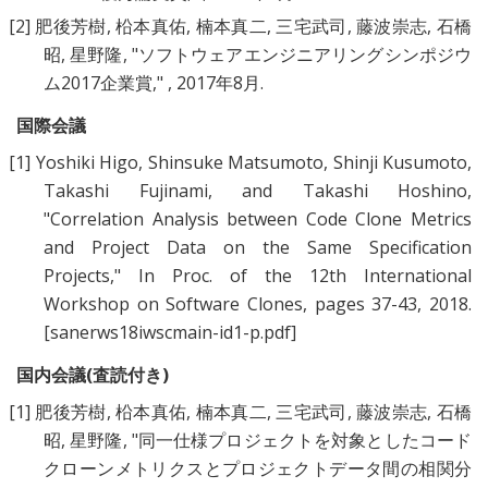
[2]
肥後芳樹
,
柗本真佑
,
楠本真二
,
三宅武司
,
藤波崇志
,
石橋
昭
,
星野隆
, "
ソフトウェアエンジニアリングシンポジウ
ム2017企業賞
," , 2017年8月.
国際会議
[1]
Yoshiki Higo
,
Shinsuke Matsumoto
,
Shinji Kusumoto
,
Takashi Fujinami
, and
Takashi Hoshino
,
"
Correlation Analysis between Code Clone Metrics
and Project Data on the Same Specification
Projects
," In Proc. of the 12th International
Workshop on Software Clones, pages 37-43, 2018.
[sanerws18iwscmain-id1-p.pdf]
国内会議(査読付き)
[1]
肥後芳樹
,
柗本真佑
,
楠本真二
,
三宅武司
,
藤波崇志
,
石橋
昭
,
星野隆
, "
同一仕様プロジェクトを対象としたコード
クローンメトリクスとプロジェクトデータ間の相関分