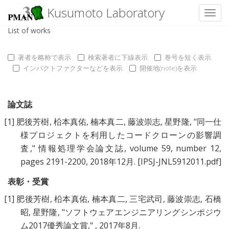
Kusumoto Laboratory
Toggl
List of works
著者を略称で表示
検索著者に下線表示
巻号を短く表示
インパクトファクターなどを表示
開催地(note)を表示
論文誌
[1]
肥後芳樹
,
柗本真佑
,
楠本真二
,
藤波崇志
,
星野隆
, "
同一仕
様プロジェクトを利用したコードクローンの影響調
査
," 情報処理学会論文誌, volume 59, number 12,
pages 2191-2200, 2018年12月.
[IPSJ-JNL5912011.pdf]
表彰・受賞
[1]
肥後芳樹
,
柗本真佑
,
楠本真二
,
三宅武司
,
藤波崇志
,
石橋
昭
,
星野隆
, "
ソフトウェアエンジニアリングシンポジウ
ム2017優秀論文賞
," , 2017年8月.