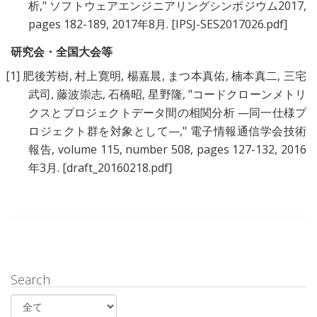
析
," ソフトウェアエンジニアリングシンポジウム2017,
pages 182-189, 2017年8月.
[IPSJ-SES2017026.pdf]
研究会・全国大会等
[1]
肥後芳樹
,
村上寛明
,
楊嘉晨
,
まつ本真佑
,
楠本真二
,
三宅
武司
,
藤波崇志
,
石橋昭
,
星野隆
, "
コードクローンメトリ
クスとプロジェクトデータ間の相関分析 —同一仕様プ
ロジェクト群を対象として—
," 電子情報通信学会技術
報告, volume 115, number 508, pages 127-132, 2016
年3月.
[draft_20160218.pdf]
Search