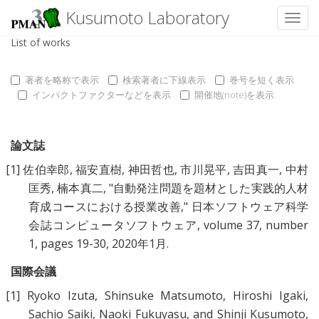
Kusumoto Laboratory
Toggl
List of works
著者を略称で表示
検索著者に下線表示
巻号を短く表示
インパクトファクターなどを表示
開催地(note)を表示
論文誌
[1]
佐伯幸郎
,
福安直樹
,
神田哲也
,
市川晃平
,
吉田真一
,
中村
匡秀
,
楠本真二
, "
自動発注問題を題材とした実践的人材
育成コースにおける授業改善
," 日本ソフトウェア科学
会誌コンピュータソフトウェア, volume 37, number
1, pages 19-30, 2020年1月.
国際会議
[1]
Ryoko Izuta
,
Shinsuke Matsumoto
,
Hiroshi Igaki
,
Sachio Saiki
,
Naoki Fukuyasu
, and
Shinji Kusumoto
,