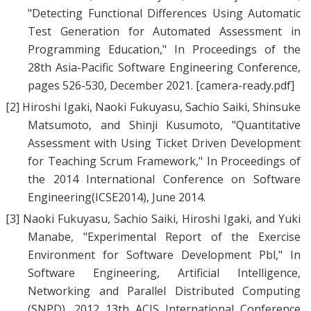
"
Detecting Functional Differences Using Automatic
Test Generation for Automated Assessment in
Programming Education
," In Proceedings of the
28th Asia-Pacific Software Engineering Conference,
pages 526-530, December 2021.
[camera-ready.pdf]
[2]
Hiroshi Igaki
,
Naoki Fukuyasu
,
Sachio Saiki
,
Shinsuke
Matsumoto
, and
Shinji Kusumoto
, "
Quantitative
Assessment with Using Ticket Driven Development
for Teaching Scrum Framework
," In Proceedings of
the 2014 International Conference on Software
Engineering(ICSE2014), June 2014.
[3]
Naoki Fukuyasu
,
Sachio Saiki
,
Hiroshi Igaki
, and
Yuki
Manabe
, "
Experimental Report of the Exercise
Environment for Software Development Pbl
," In
Software Engineering, Artificial Intelligence,
Networking and Parallel Distributed Computing
(SNPD), 2012 13th ACIS International Conference