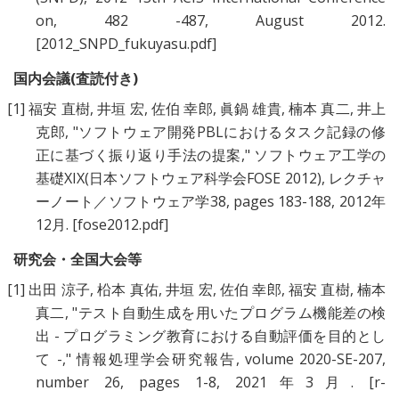
on, 482 -487, August 2012.
[2012_SNPD_fukuyasu.pdf]
国内会議(査読付き)
[1]
福安 直樹
,
井垣 宏
,
佐伯 幸郎
,
眞鍋 雄貴
,
楠本 真二
,
井上
克郎
, "
ソフトウェア開発PBLにおけるタスク記録の修
正に基づく振り返り手法の提案
," ソフトウェア工学の
基礎XIX(日本ソフトウェア科学会FOSE 2012), レクチャ
ーノート／ソフトウェア学38, pages 183-188, 2012年
12月.
[fose2012.pdf]
研究会・全国大会等
[1]
出田 涼子
,
柗本 真佑
,
井垣 宏
,
佐伯 幸郎
,
福安 直樹
,
楠本
真二
, "
テスト自動生成を用いたプログラム機能差の検
出 - プログラミング教育における自動評価を目的とし
て -
," 情報処理学会研究報告, volume 2020-SE-207,
number 26, pages 1-8, 2021年3月.
[r-