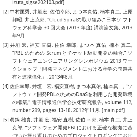
izuta_sigse202103.pdf]
[2]
中村匡秀
,
井垣宏
,
佐伯幸郎
,
まつ本真佑
,
楠本真二
,
上原
邦昭
,
井上克郎
, "
Cloud Spiralの取り組み
," 日本ソ フト
ウェア科学会 30 回大会 (2013 年度) 講演論文集, 2013
年9月.
[3]
井垣 宏
,
福安 直樹
,
佐伯 幸郎
,
まつ本 真佑
,
楠本 真二
,
"
PBL のための Scrum とチケット駆動開発の融合
," ソ
フトウェアエンジニアリングシンポジウム 2013 ワー
クショップ「開発マネジメントにおける産学の問題共
有と連携強化」, 2013年8月.
[4]
佐伯幸郎
,
井垣 宏
,
福安直樹
,
まつ本真佑
,
楠本真二
, "
ソ
フトウェア開発PBLのためのDaaSを利用した開発環境
の構築
," 電子情報通信学会技術研究報告, volume 112,
number 299, pages 13-18, 2012年11月.
[main.pdf]
[5]
眞鍋 雄貴
,
井垣 宏
,
福安 直樹
,
佐伯 幸郎
,
楠本 真二
,
井上
克郎
, "
ソフトウェア開発PBLにおける正確な根拠に基
づいた振り返りのためのプロジェクトロギングにおけ