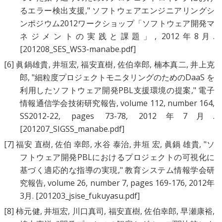
るエラー検出支援
," ソフトウェアエンジニアリングシ
ンポジウム2012ワークショップ「ソフトウェア開発マ
ネジメントの実践と課題」, 2012年8月.
[201208_SES_WS3-manabe.pdf]
[6]
眞鍋雄貴
,
井垣宏
,
福安直樹
,
佐伯幸郎
,
楠本真二
,
井上克
郎
, "
細粒度プロジェクトモニタリングのためのDaaS を
利用したソフトウェア開発PBL支援環境の提案
," 電子
情報通信学会技術研究報告, volume 112, number 164,
SS2012-22, pages 73-78, 2012年7月.
[201207_SIGSS_manabe.pdf]
[7]
福安 直樹
,
佐伯 幸郎
,
水谷 泰治
,
井垣 宏
,
眞鍋 雄貴
, "
ソ
フトウェア開発PBLにおけるプロジェクトの可視化に
基づく適応的な指導の実現
," 教育システム情報学会研
究報告, volume 26, number 7, pages 169-176, 2012年
3月.
[201203_jsise_fukuyasu.pdf]
[8]
柿元健
,
井垣宏
,
川口真司
,
福安直樹
,
佐伯幸郎
,
早瀬康裕
,