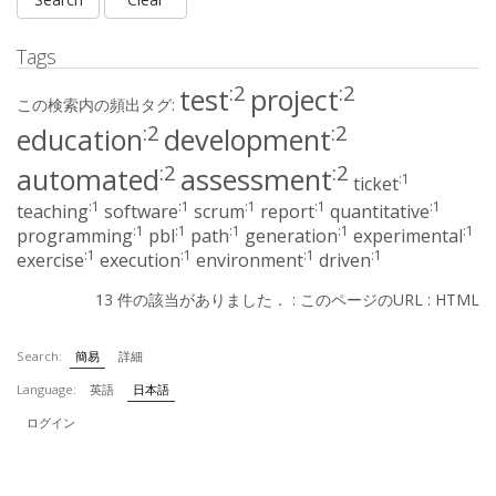
Tags
:2
:2
test
project
この検索内の頻出タグ:
:2
:2
education
development
:2
:2
automated
assessment
:1
ticket
:1
:1
:1
:1
:1
teaching
software
scrum
report
quantitative
:1
:1
:1
:1
:1
programming
pbl
path
generation
experimental
:1
:1
:1
:1
exercise
execution
environment
driven
13 件の該当がありました． :
このページのURL
:
HTML
Search:
簡易
詳細
Language:
英語
日本語
ログイン