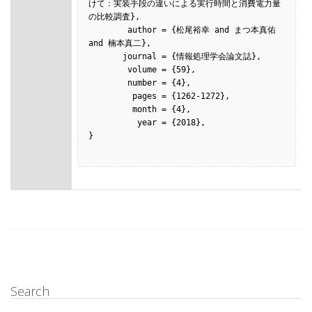
けて：実装手段の違いによる実行時間と消費電力量
の比較調査},

        author = {松尾裕幸 and まつ本真佑 
and 楠本真二},

       journal = {情報処理学会論文誌},

        volume = {59},

        number = {4},

         pages = {1262-1272},

         month = {4},

          year = {2018},

}

Search