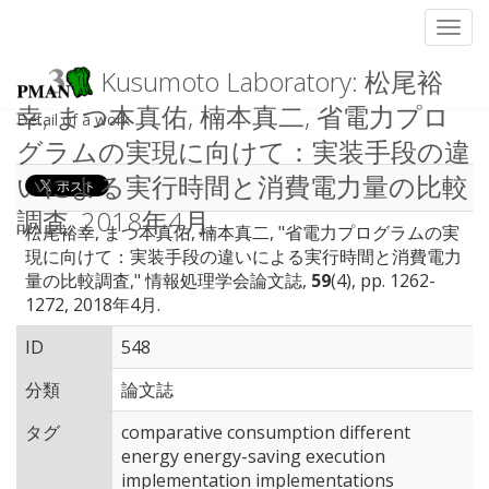
Toggl
Kusumoto Laboratory: 松尾裕
幸, まつ本真佑, 楠本真二, 省電力プロ
Detail of a work
グラムの実現に向けて：実装手段の違
いによる実行時間と消費電力量の比較
調査, 2018年4月.
松尾裕幸, まつ本真佑, 楠本真二, "省電力プログラムの実
現に向けて：実装手段の違いによる実行時間と消費電力
量の比較調査," 情報処理学会論文誌,
59
(4), pp. 1262-
1272, 2018年4月.
ID
548
分類
論文誌
タグ
comparative consumption different
energy energy-saving execution
implementation implementations