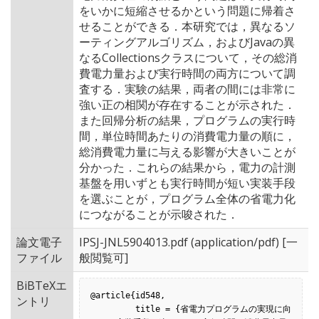
をいかに短縮させるかという問題に帰着さ
せることができる．本研究では，異なるソ
ーティングアルゴリズム，およびJavaの異
なるCollectionsクラスについて，その総消
費電力量および実行時間の両方について調
査する．実験の結果，両者の間には非常に
強い正の相関が存在することが示された．
また回帰分析の結果，プログラムの実行時
間，単位時間あたりの消費電力量の順に，
総消費電力量に与える影響が大きいことが
分かった．これらの結果から，電力の計測
基盤を用いずとも実行時間が短い実装手段
を選ぶことが，プログラム全体の省電力化
につながることが示唆された．
論文電子
IPSJ-JNL5904013.pdf
(application/pdf) [一
ファイル
般閲覧可]
BiBTeXエ
@article{id548,

ントリ
         title = {省電力プログラムの実現に向