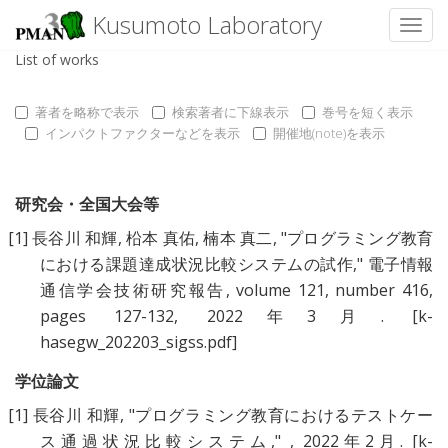
Kusumoto Laboratory
Toggl
List of works
著者を略称で表示
検索著者に下線表示
巻号を短く表示
インパクトファクターなどを表示
開催地(note)を表示
研究会・全国大会等
[1]
長谷川 和輝
,
柗本 真佑
,
楠本 真二
, "
プログラミング教育
における課題達成状況比較システムの試作
," 電子情報
通信学会技術研究報告, volume 121, number 416,
pages 127-132, 2022年3月.
[k-
hasegw_202203_sigss.pdf]
学位論文
[1]
長谷川 和輝
, "
プログラミング教育におけるテストケー
ス通過状況比較システム
," , 2022年2月.
[k-