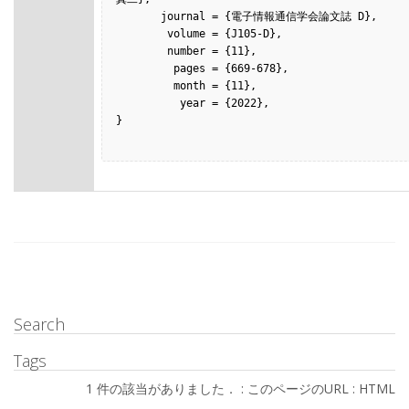
       journal = {電子情報通信学会論文誌 D},

        volume = {J105-D},

        number = {11},

         pages = {669-678},

         month = {11},

          year = {2022},

}

Search
Tags
1 件の該当がありました． :
このページのURL
:
HTML