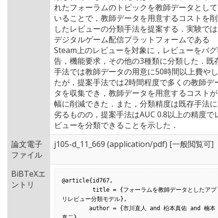
れたフォーラムのトピックを教師データとして
いることで，教師データを用意するコストを削
したレビューの分類手法を提案する．実験では
デジタルゲーム配信プラットフォームである
Steam上のレビューを対象に，レビューをバグ
告，機能要求，その他の3種類に分類した．既
手法では教師データの用意に50時間以上費や
たが，提案手法では2時間程度で多くの教師デ
タを収集でき，教師データを用意するコストが
幅に削減できた．また，分類精度は既存手法に
劣るものの，提案手法はAUC 0.8以上の精度で
ビューを分類できることを示した．
論文電子
j105-d_11_669
(application/pdf) [一般閲覧可]
ファイル
BiBTeXエ
@article{id767,

ントリ
         title = {フォーラムを教師データとしたアプ
リレビュー分類モデル},

        author = {市川直人 and 柗本真佑 and 楠本
真二},
