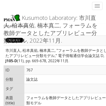
Toggl
Kusumoto Laboratory: 市川直
人, 柗本真佑, 楠本真二, フォーラムを
Detail of a work
教師データとしたアプリレビュー分
類モデル, 2022年11月.
市川直人, 柗本真佑, 楠本真二, "フォーラムを教師データと
たアプリレビュー分類モデル," 電子情報通信学会論文誌 D,
J105-D
(11), pp. 669-678, 2022年11月.
ID
767
分類
論文誌
タグ
表題
フォーラムを教師データとしたアプリレビュー
(title)
類モデル