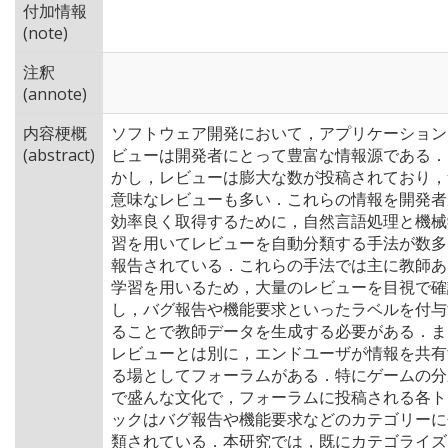
付加情報
(note)
注釈
(annote)
内容梗概
ソフトウェア開発において，アプリケーション
(abstract)
ビューは開発者にとって豊富な情報源である．
かし，レビューは膨大な数が投稿されており，
意味なレビューも多い．これらの情報を開発者
効率良く取得するために，自然言語処理と機械
習を用いてレビューを自動分類する手法が数多
報告されている．これらの手法では主に教師あ
学習を用いるため，大量のレビューを目視で確
し，バグ報告や機能要求といったラベルを付与
ることで教師データを生成する必要がある．ま
レビューとは別に，エンドユーザが情報を共有
る場としてフォーラムがある．特にゲームの分
で盛んな文化で，フォーラムに投稿される各ト
ックはバグ報告や機能要求などのカテゴリーに
類されている．本研究では，既にカテゴライズ