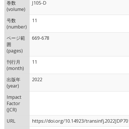
巻数
J105-D
(volume)
号数
11
(number)
ページ範
669-678
囲
(pages)
刊行月
11
(month)
出版年
2022
(year)
Impact
Factor
(JCR)
URL
https://doi.org/10.14923/transinfj.2022JDP70