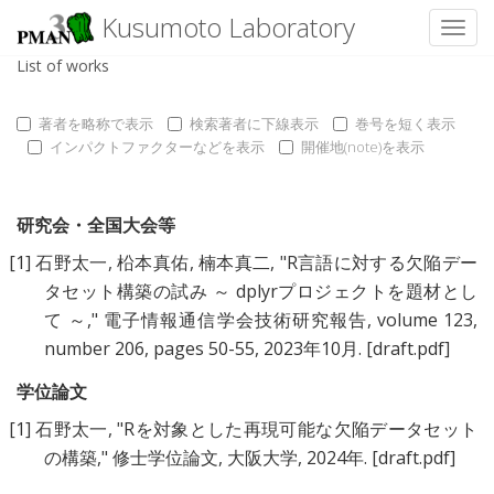
Kusumoto Laboratory
Toggl
List of works
著者を略称で表示
検索著者に下線表示
巻号を短く表示
インパクトファクターなどを表示
開催地(note)を表示
研究会・全国大会等
[1]
石野太一
,
柗本真佑
,
楠本真二
, "
R言語に対する欠陥デー
タセット構築の試み ～ dplyrプロジェクトを題材とし
て ～
," 電子情報通信学会技術研究報告, volume 123,
number 206, pages 50-55, 2023年10月.
[draft.pdf]
学位論文
[1]
石野太一
, "
Rを対象とした再現可能な欠陥データセット
の構築
," 修士学位論文, 大阪大学, 2024年.
[draft.pdf]