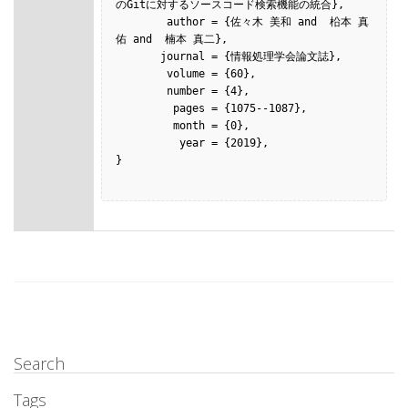
のGitに対するソースコード検索機能の統合},

        author = {佐々木 美和 and  柗本 真
佑 and  楠本 真二},

       journal = {情報処理学会論文誌},

        volume = {60},

        number = {4},

         pages = {1075--1087},

         month = {0},

          year = {2019},

}

Search
Tags