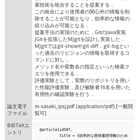
索技術を統合することを提案する．
この統合により使用者の関心外の情報を削
除することが可能となり，効率的な情報の
絞り込みが可能となる．
提案手法の実現のために，GitのJava実装
JGitを拡張したMJgitを設計し実装した．
MJgitではgit-showやgit-diff，git-logとい
った過去のリビジョンの情報を取得するコ
マンドに対し，
メソッド名や変数名の指定といった検索ク
エリを使用できる．
評価実験として，実際のリポジトリを用い
た性能評価実験，及び被験者16名を用いた
有用性の確認実験を行う．
論文電子
m-sasaki_ipsj.pdf
(application/pdf) [一般閲
ファイル
覧可]
BiBTeXエ
@article{id587,

ントリ
         title = {効率的な開発履歴理解のため