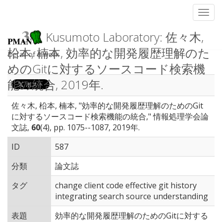
Toggl
Kusumoto Laboratory: 佐々木,
柗本, 楠本, 効率的な開発履歴理解のた
Detail of a work
めのGitに対するソースコード検索機
能の統合, 2019年.
佐々木, 柗本, 楠本, "効率的な開発履歴理解のためのGit
に対するソースコード検索機能の統合," 情報処理学会論
文誌,
60
(4), pp. 1075--1087, 2019年.
ID
587
分類
論文誌
タグ
change client code effective git history
integrating search source understanding
表題
効率的な開発履歴理解のためのGitに対する