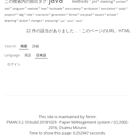
この検索内の頻出タグ:
:7
methods
:5
jml
:4
:3
checking
uml/ocl
:3
:3
:3
:3
:3
:3
:2
:2
:2
tool
program
method
how
hashcode
consistency
verification
translation
study
:2
:2
:2
:2
:2
:2
:2
:2
:2
projects?
pdg
mda
invariants
generation
formal
esc/java2
equals
eclipse
:2
:2
:2
:2
detecting
daikon
changes
analyzing
:1
:1
:1
you
what
weak
22 件の該当がありました． :
このページのURL
:
HTML
Search:
簡易
詳細
Language:
英語
日本語
ログイン
This site is maintained by
fenrir
.
PMAN 3.2.10 build 20181029
- Paper MANagement system / (C) 2002-
2016,
Osamu Mizuno
Time to show this page: 0.252947 seconds.