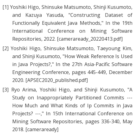
[1]
Yoshiki Higo
,
Shinsuke Matsumoto
,
Shinji Kusumoto
,
and
Kazuya Yasuda
, "
Constructing Dataset of
Functionally Equivalent Java Methods
," In the 19th
International Conference on Mining Software
Repositories, 2022.
[cameraready_20220413.pdf]
[2]
Yoshiki Higo
,
Shinsuke Matsumoto
,
Taeyoung Kim
,
and
Shinji Kusumoto
, "
How Weak Reference Is Used
in Java Projects?
," In the 27th Asia-Pacific Software
Engineering Conference, pages 445-449, December
2020.
[APSEC2020_published.pdf]
[3]
Ryo Arima
,
Yoshiki Higo
, and
Shinji Kusumoto
, "
A
Study on Inappropriately Partitioned Commits ---
How Much and What Kinds of Ip Commits in Java
Projects? ---
," In 15th International Conference on
Mining Software Repositories, pages 336-340, May
2018.
[cameraready]