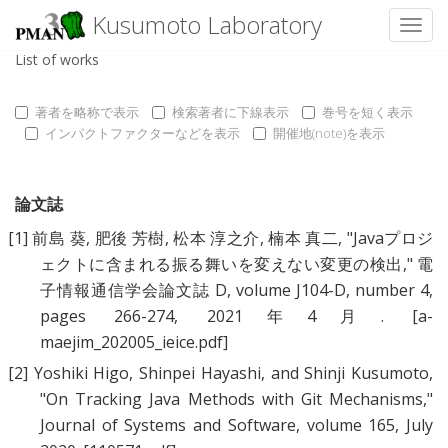
Kusumoto Laboratory
Toggl
List of works
著者を略称で表示
検索著者に下線表示
巻号を短く表示
インパクトファクターなどを表示
開催地(note)を表示
論文誌
[1]
前島 葵
,
肥後 芳樹
,
松本 淳之介
,
楠本 真二
, "
Javaプロジ
ェクトに含まれる振る舞いを変えない変更の検出
," 電
子情報通信学会論文誌 D, volume J104-D, number 4,
pages 266-274, 2021年4月.
[a-
maejim_202005_ieice.pdf]
[2]
Yoshiki Higo
,
Shinpei Hayashi
, and
Shinji Kusumoto
,
"
On Tracking Java Methods with Git Mechanisms
,"
Journal of Systems and Software, volume 165, July