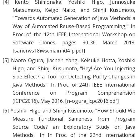
[4]
Kento Shimonaka
,
Yoshiki Higo
,
Junnosuke
Matsumoto
,
Keigo Naito
, and
Shinji Kusumoto
,
"
Towards Automated Generation of Java Methods: a
Way of Automated Reuse-Based Programming
," In
Proc. of the 12th IEEE International Workshop on
Software Clones, pages 30-36, March 2018.
[sanerws18iwscmain-id4-p.pdf]
[5]
Naoto Ogura
,
Jiachen Yang
,
Keisuke Hotta
,
Yoshiki
Higo
, and
Shinji Kusumoto
, "
Hey! Are You Injecting
Side Effect?: a Tool for Detecting Purity Changes in
Java Methods
," In Proc. of 24th IEEE International
Conference on Program Comprehension
(ICPC2016), May 2016.
[n-ogura_icpc2016.pdf]
[6]
Yoshiki Higo
and
Shinji Kusumoto
, "
How Should We
Measure Functional Sameness from Program
Source Code? an Exploratory Study on Java
Methods
," In In Proc. of the 22nd International