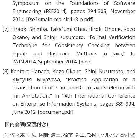
Symposium on the Foundations of Software
Engineering (FSE2014), pages 294-305, November
2014.
[fse14main-mainid118-p.pdf]
[7]
Hiraoki Shimba
,
Takafumi Ohta
,
Hiroki Onoue
,
Kozo
Okano
, and
Shinji Kusumoto
, "
Formal Verification
Technique for Consistency Checking between
Equals and Hashcode Methods in Java
," In
IWIN2014, September 2014.
[desc]
[8]
Kentaro Hanada
,
Kozo Okano
,
Shinji Kusumoto
, and
Kiyoyuki Miyazawa
, "
Practical Application of a
Translation Tool from Uml/Ocl to Java Skeleton with
Jml Annotation
," In 14th International Conference
on Enterprise Information Systems, pages 389-394,
June 2012.
[document.pdf]
国内会議(査読付き)
[1]
佐々木 幸広
,
岡野 浩三
,
楠本 真二
, "
SMTソルバと統計解