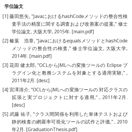
学位論文
[1]
藤田悠矢
, "
JavaにおけるhashCodeメソッドの整合性検
査手法の精度に関する調査および改善案の提案
," 修士
学位論文, 大阪大学, 2015年.
[main.pdf]
[2]
榛葉 浩章
, "
JavaにおけるequalsメソッドとhashCode
メソッドの整合性の検査
," 修士学位論文, 大阪大学,
2014年.
[main.pdf]
[3]
花田 健太郎
, "
OCLからJMLへの変換ツールの Eclipse プ
ラグイン化と教務システムを対象とする適用実験
," ,
2011年2月.
[desc]
[4]
宮澤清介
, "
OCLからJMLへの変換ツールの 対応クラスの
拡張と実プロジェクトに対する適用
," , 2011年2月.
[desc]
[5]
武藤 祐子
, "
クラス間関係を利用した単体テストおよび
静的検査の網羅率可視化ツールの試作と評価
," , 2010
年2月.
[GraduationThesis.pdf]