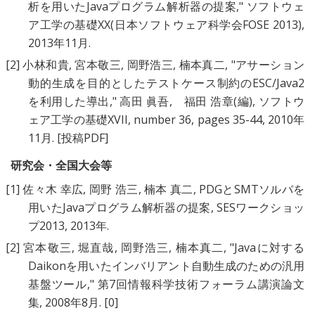
析を用いたJavaプログラム解析器の提案
," ソフトウェ
ア工学の基礎XX(日本ソフトウェア科学会FOSE 2013),
2013年11月.
[2]
小林和貴
,
宮本敬三
,
岡野浩三
,
楠本真二
, "
アサーション
動的生成を目的としたテストケース制約のESC/Java2
を利用した導出
," 高田 眞吾, 福田 浩章(編), ソフトウ
ェア工学の基礎XVII, number 36, pages 35-44, 2010年
11月.
[投稿PDF]
研究会・全国大会等
[1]
佐々木 幸広
,
岡野 浩三
,
楠本 真二
,
PDGとSMTソルバを
用いたJavaプログラム解析器の提案
, SESワークショッ
プ2013, 2013年.
[2]
宮本敬三
,
堀直哉
,
岡野浩三
,
楠本真二
, "
Javaに対する
Daikonを用いたインバリアント自動生成のための汎用
基盤ツール
," 第7回情報科学技術フォーラム講演論文
集, 2008年8月.
[0]