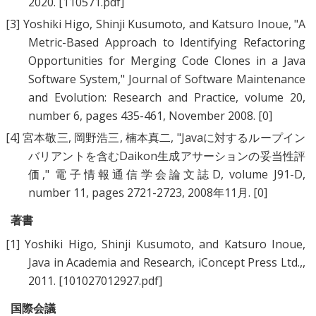
2020.
[110571.pdf]
[3]
Yoshiki Higo
,
Shinji Kusumoto
, and
Katsuro Inoue
, "
A
Metric-Based Approach to Identifying Refactoring
Opportunities for Merging Code Clones in a Java
Software System
," Journal of Software Maintenance
and Evolution: Research and Practice, volume 20,
number 6, pages 435-461, November 2008.
[0]
[4]
宮本敬三
,
岡野浩三
,
楠本真二
, "
Javaに対するループイン
バリアントを含むDaikon生成アサーションの妥当性評
価
," 電子情報通信学会論文誌D, volume J91-D,
number 11, pages 2721-2723, 2008年11月.
[0]
著書
[1]
Yoshiki Higo
,
Shinji Kusumoto
, and
Katsuro Inoue
,
Java in Academia and Research
, iConcept Press Ltd.,,
2011.
[101027012927.pdf]
国際会議