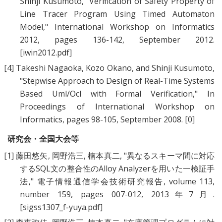
Shinji Kusumoto
, "
Verification of Safety Property of
Line Tracer Program Using Timed Automaton
Model
," International Workshop on Informatics
2012, pages 136-142, September 2012.
[iwin2012.pdf]
[4]
Takeshi Nagaoka
,
Kozo Okano
, and
Shinji Kusumoto
,
"
Stepwise Approach to Design of Real-Time Systems
Based Uml/Ocl with Formal Verification
," In
Proceedings of International Workshop on
Informatics, pages 98-105, September 2008.
[0]
研究会・全国大会等
[1]
藤田悠矢
,
岡野浩三
,
楠本真二
, "
異なるスキーマ間に対応
するSQL文の整合性のAlloy Analyzerを用いた一検証手
法
," 電子情報通信学会技術研究報告, volume 113,
number 159, pages 007-012, 2013年7月.
[sigss1307_f-yuya.pdf]