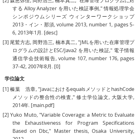
[2]
森恵弥佳
,
岡野浩三
,
楠本真二
, "
在庫管理プログラムに対
する Alloy Analyzer を用いた検証事例
," 情報処理学会
シンポジウムシリーズ ウィンターワークショップ
2013・イン・那須, volume 2013, number 1, pages 5-
6, 2013年1月.
[desc]
[3]
尾鷲方志
,
岡野浩三
,
楠本真二
, "
JMLを用いた在庫管理プ
ログラムの設計とESC/Java2 を用いた検証
," 電子情報
通信学会技術報告, volume 107, number 176, pages
37-42, 2007年8月.
[0]
学位論文
[1]
榛葉 浩章
, "
JavaにおけるequalsメソッドとhashCode
メソッドの整合性の検査
," 修士学位論文, 大阪大学,
2014年.
[main.pdf]
[2]
Yuko Muto
, "
Variable Coverage: a Metric to Evaluate
the Exhaustiveness for Program Specifications
Based on Dbc
," Master thesis, Osaka University,