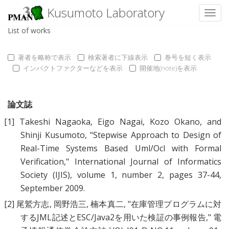
Kusumoto Laboratory
Toggl
List of works
著者を略称で表示
検索著者に下線表示
巻号を短く表示
インパクトファクターなどを表示
開催地(note)を表示
論文誌
[1]
Takeshi Nagaoka
,
Eigo Nagai
,
Kozo Okano
, and
Shinji Kusumoto
, "
Stepwise Approach to Design of
Real-Time Systems Based Uml/Ocl with Formal
Verification
," International Journal of Informatics
Society (IJIS), volume 1, number 2, pages 37-44,
September 2009.
[2]
尾鷲方志
,
岡野浩三
,
楠本真二
, "
在庫管理プログラムに対
するJML記述とESC/Java2を用いた検証の事例報告
," 電