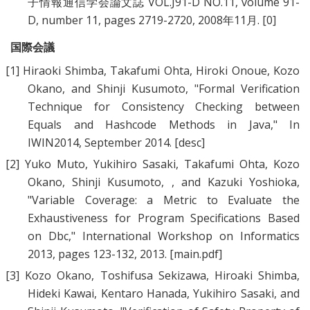
子情報通信学会論文誌 VOL.J91-D NO.11, volume 91-
D, number 11, pages 2719-2720, 2008年11月.
[0]
国際会議
[1]
Hiraoki Shimba
,
Takafumi Ohta
,
Hiroki Onoue
,
Kozo
Okano
, and
Shinji Kusumoto
, "
Formal Verification
Technique for Consistency Checking between
Equals and Hashcode Methods in Java
," In
IWIN2014, September 2014.
[desc]
[2]
Yuko Muto
,
Yukihiro Sasaki
,
Takafumi Ohta
,
Kozo
Okano
,
Shinji Kusumoto
,
, and
Kazuki Yoshioka
,
"
Variable Coverage: a Metric to Evaluate the
Exhaustiveness for Program Specifications Based
on Dbc
," International Workshop on Informatics
2013, pages 123-132, 2013.
[main.pdf]
[3]
Kozo Okano, Toshifusa Sekizawa, Hiroaki Shimba,
Hideki Kawai, Kentaro Hanada, Yukihiro Sasaki,
and