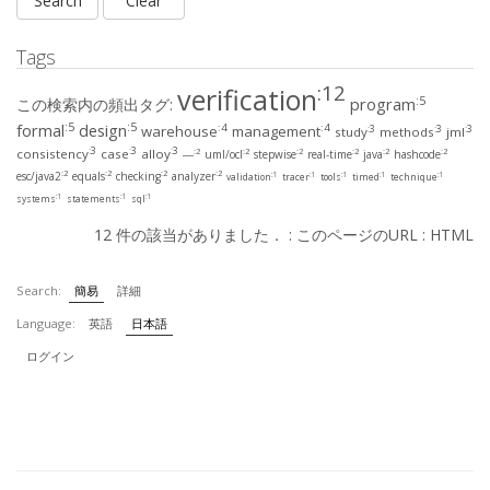
Tags
:12
verification
:5
program
この検索内の頻出タグ:
:5
:5
formal
design
:4
:4
warehouse
management
:3
:3
:3
study
methods
jml
:3
:3
:3
consistency
case
alloy
:2
:2
:2
:2
:2
:2
―
uml/ocl
stepwise
real-time
java
hashcode
:2
:2
:2
:2
esc/java2
equals
checking
analyzer
:1
:1
:1
:1
:1
validation
tracer
tools
timed
technique
:1
:1
:1
systems
statements
sql
12 件の該当がありました． :
このページのURL
:
HTML
Search:
簡易
詳細
Language:
英語
日本語
ログイン