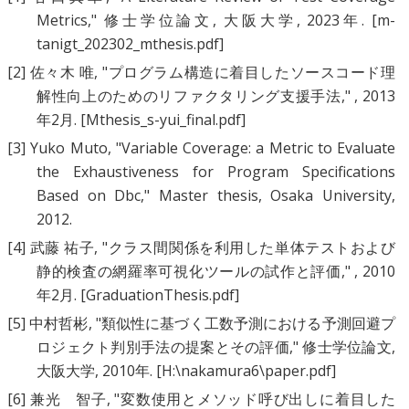
Metrics
," 修士学位論文, 大阪大学, 2023年.
[m-
tanigt_202302_mthesis.pdf]
[2]
佐々木 唯
, "
プログラム構造に着目したソースコード理
解性向上のためのリファクタリング支援手法
," , 2013
年2月.
[Mthesis_s-yui_final.pdf]
[3]
Yuko Muto
, "
Variable Coverage: a Metric to Evaluate
the Exhaustiveness for Program Specifications
Based on Dbc
," Master thesis, Osaka University,
2012.
[4]
武藤 祐子
, "
クラス間関係を利用した単体テストおよび
静的検査の網羅率可視化ツールの試作と評価
," , 2010
年2月.
[GraduationThesis.pdf]
[5]
中村哲彬
, "
類似性に基づく工数予測における予測回避プ
ロジェクト判別手法の提案とその評価
," 修士学位論文,
大阪大学, 2010年.
[H:\nakamura6\paper.pdf]
[6]
兼光 智子
, "
変数使用とメソッド呼び出しに着目した