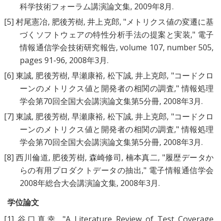
科学技術フォーラム講演論文集, 2009年8月.
[5]
村尾憲冶
,
肥後芳樹
,
井上克郎
, "
メトリクス値の変遷に基
づくソフトウェアの特性分析手法の提案と実装
," 電子
情報通信学会技術研究報告, volume 107, number 505,
pages 91-96, 2008年3月.
[6]
東誠
,
肥後芳樹
,
早瀬康裕
,
松下誠
,
井上克郎
, "
コードクロ
ーンのメトリクス値と開発者の相関の調査
," 情報処理
学会第70回全国大会講演論文集第5分冊, 2008年3月.
[7]
東誠
,
肥後芳樹
,
早瀬康裕
,
松下誠
,
井上克郎
, "
コードクロ
ーンのメトリクス値と開発者の相関の調査
," 情報処理
学会第70回全国大会講演論文集第5分冊, 2008年3月.
[8]
西川倫道
,
肥後芳樹
,
森崎修司
,
楠本真二
, "
履歴データか
らの有用プロダクトデータの抽出
," 電子情報通信学会
2008年総合大会講演論文集, 2008年3月.
学位論文
[1]
谷口真幸
, "
A Literature Review of Test Coverage