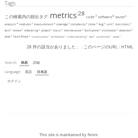
Tags
:28
metrics
この検索内の頻出タグ:
:7
:6
code
software
:5
source
:4
:3
:3
:3
:3
:3
:3
:2
:2
analysis
modules
measurement
coverage
complexity
clone
bug
unit
transitions
:2
:2
:2
:2
:2
:2
:2
:2
:2
test
review
refactoring
project
masu
maintenance
fault-prone
estimation
detection
:2
:2
data
Fault-Prone
:1
:1
:1
:1
:1
:1
visualization
verification
understanding
tool
systematic
study
28 件の該当がありました． :
このページのURL
:
HTML
Search:
簡易
詳細
Language:
英語
日本語
ログイン
This site is maintained by
fenrir
.