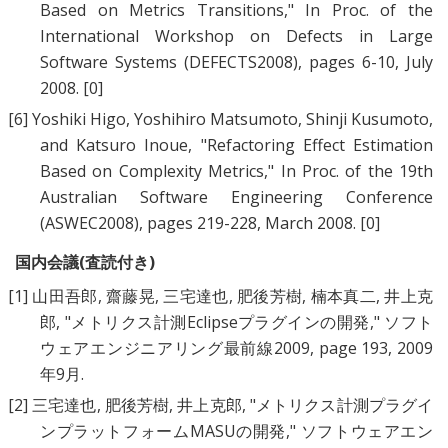
Based on Metrics Transitions
," In Proc. of the
International Workshop on Defects in Large
Software Systems (DEFECTS2008), pages 6-10, July
2008.
[0]
[6]
Yoshiki Higo
,
Yoshihiro Matsumoto
,
Shinji Kusumoto
,
and
Katsuro Inoue
, "
Refactoring Effect Estimation
Based on Complexity Metrics
," In Proc. of the 19th
Australian Software Engineering Conference
(ASWEC2008), pages 219-228, March 2008.
[0]
国内会議(査読付き)
[1]
山田吾郎
,
齋藤晃
,
三宅達也
,
肥後芳樹
,
楠本真二
,
井上克
郎
, "
メトリクス計測Eclipseプラグインの開発
," ソフト
ウェアエンジニアリング最前線2009, page 193, 2009
年9月.
[2]
三宅達也
,
肥後芳樹
,
井上克郎
, "
メトリクス計測プラグイ
ンプラットフォームMASUの開発
," ソフトウェアエン