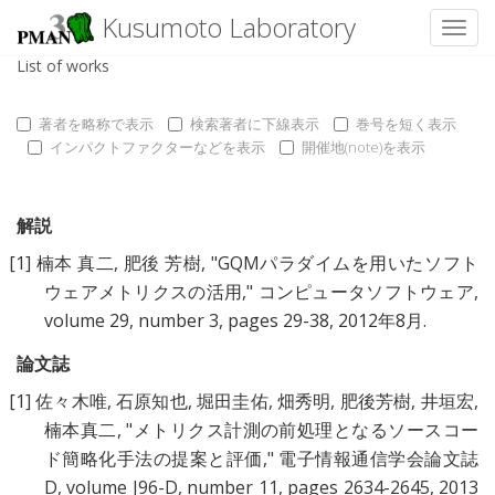
Kusumoto Laboratory
Toggl
List of works
著者を略称で表示
検索著者に下線表示
巻号を短く表示
インパクトファクターなどを表示
開催地(note)を表示
解説
[1]
楠本 真二
,
肥後 芳樹
, "
GQMパラダイムを用いたソフト
ウェアメトリクスの活用
," コンピュータソフトウェア,
volume 29, number 3, pages 29-38, 2012年8月.
論文誌
[1]
佐々木唯
,
石原知也
,
堀田圭佑
,
畑秀明
,
肥後芳樹
,
井垣宏
,
楠本真二
, "
メトリクス計測の前処理となるソースコー
ド簡略化手法の提案と評価
," 電子情報通信学会論文誌
D, volume J96-D, number 11, pages 2634-2645, 2013