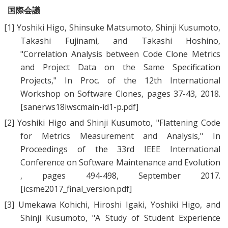
国際会議
[1]
Yoshiki Higo
,
Shinsuke Matsumoto
,
Shinji Kusumoto
,
Takashi Fujinami
, and
Takashi Hoshino
,
"
Correlation Analysis between Code Clone Metrics
and Project Data on the Same Specification
Projects
," In Proc. of the 12th International
Workshop on Software Clones, pages 37-43, 2018.
[sanerws18iwscmain-id1-p.pdf]
[2]
Yoshiki Higo
and
Shinji Kusumoto
, "
Flattening Code
for Metrics Measurement and Analysis
," In
Proceedings of the 33rd IEEE International
Conference on Software Maintenance and Evolution
, pages 494-498, September 2017.
[icsme2017_final_version.pdf]
[3]
Umekawa Kohichi
,
Hiroshi Igaki
,
Yoshiki Higo
, and
Shinji Kusumoto
, "
A Study of Student Experience