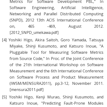
Metrics for Software Development PBL
," In
Software Engineering, Artificial Intelligence,
Networking and Parallel Distributed Computing
(SNPD), 2012 13th ACIS International Conference
on, 465 -469, August 2012.
[2012_SNPD_umekawa.pdf]
[4]
Yoshiki Higo
,
Akira Saitoh
,
Goro Yamada
,
Tatsuya
Miyake
,
Shinji Kusumoto
, and
Katsuro Inoue
, "
A
Pluggable Tool for Measuring Software Metrics
from Source Code
," In Proc. of the Joint Conference
of the 21th International Workshop on Software
Measurement and the 6th International Conference
on Software Process and Product Measurement
(IWSM/MENSURA2011), pp.3-12, November 2011.
[mensura2011.pdf]
[5]
Yoshiki Higo
,
Kenji Murao
,
Shinji Kusumoto
, and
Katsuro Inoue
, "
Predicting Fault-Prone Modules