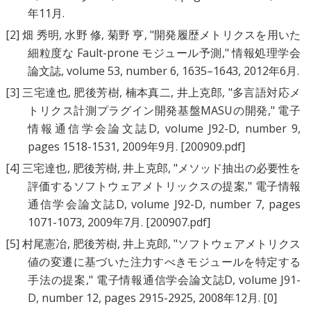
年11月.
[2]
畑 秀明
,
水野 修
,
菊野 亨
, "
開発履歴メトリクスを用いた
細粒度な Fault-prone モジュール予測
," 情報処理学会
論文誌, volume 53, number 6, 1635–1643, 2012年6月.
[3]
三宅達也
,
肥後芳樹
,
楠本真二
,
井上克郎
, "
多言語対応メ
トリクス計測プラグイン開発基盤MASUの開発
," 電子
情報通信学会論文誌D, volume J92-D, number 9,
pages 1518-1531, 2009年9月.
[200909.pdf]
[4]
三宅達也
,
肥後芳樹
,
井上克郎
, "
メソッド抽出の必要性を
評価するソフトウェアメトリックスの提案
," 電子情報
通信学会論文誌D, volume J92-D, number 7, pages
1071-1073, 2009年7月.
[200907.pdf]
[5]
村尾憲冶
,
肥後芳樹
,
井上克郎
, "
ソフトウェアメトリクス
値の変遷に基づいた注力すべきモジュールを特定する
手法の提案
," 電子情報通信学会論文誌D, volume J91-
D, number 12, pages 2915-2925, 2008年12月.
[0]