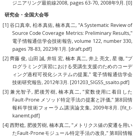
ジニアリング最前線2008, pages 63-70, 2008年9月.
[0]
研究会・全国大会等
[1]
谷口真幸
,
柗本真佑
,
楠本真二
, "
A Systematic Review of
Source Code Coverage Metrics: Preliminary Results
,"
電子情報通信学会技術報告, volume 122, number 330,
pages 78-83, 2023年1月.
[draft.pdf]
[2]
齊藤 俊
,
山田 誠
,
井垣 宏
,
楠本 真二
,
井上 亮文
,
星 徹
, "
プ
ログラミング演習における受講生支援のためのコーデ
ィング過程可視化システムの提案
," 電子情報通信学会
技術研究報告, 2012年3月.
[201203_SIGSS_ssaito.pdf]
[3]
兼光智子
,
肥後芳樹
,
楠本真二
, "
変数使用に着目した
Fault-Prone メソッド特定手法の提案と評価
," 第8回情
報科学技術フォーラム講演論文集, 2009年8月.
[fit_t-
kanemt.pdf]
[4]
西野稔
,
肥後芳樹
,
楠本真二
, "
メトリクス値の変遷を用い
たFault-Proneモジュール特定手法の改良
," 第8回情報