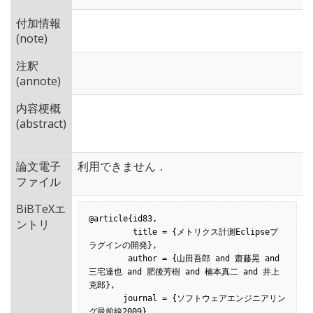
付加情報
(note)
注釈
(annote)
内容梗概
(abstract)
論文電子
利用できません．
ファイル
BiBTeXエ
@article{id83,

ントリ
         title = {メトリクス計測Eclipseプ
ラグインの開発},

        author = {山田吾郎 and 齋藤晃 and 
三宅達也 and 肥後芳樹 and 楠本真二 and 井上
克郎},

       journal = {ソフトウェアエンジニアリン
グ最前線2009},
