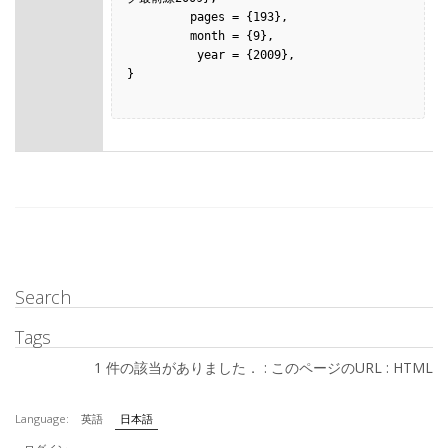
         pages = {193},

         month = {9},

          year = {2009},

}

Search
Tags
1 件の該当がありました． :
このページのURL
:
HTML
Language:
英語
日本語