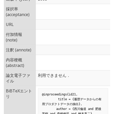
採択率
(acceptance)
URL
付加情報
(note)
注釈 (annote)
内容梗概
(abstract)
論文電子ファ
利用できません．
イル
BiBTeXエント
@inproceedings{id21,

リ
         title = {履歴データからの有
用プロダクトデータの抽出},

        author = {西川倫道 and 肥後
芳樹 and 森崎修司 and 楠本真二},
