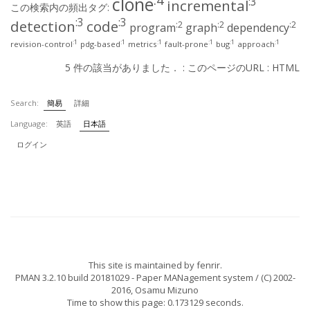
clone
:3
incremental
この検索内の頻出タグ:
:3
:3
detection
code
:2
:2
:2
program
graph
dependency
:1
:1
:1
:1
:1
:1
revision-control
pdg-based
metrics
fault-prone
bug
approach
5 件の該当がありました． :
このページのURL
:
HTML
Search:
簡易
詳細
Language:
英語
日本語
ログイン
This site is maintained by
fenrir
.
PMAN 3.2.10 build 20181029
- Paper MANagement system / (C) 2002-
2016,
Osamu Mizuno
Time to show this page: 0.173129 seconds.