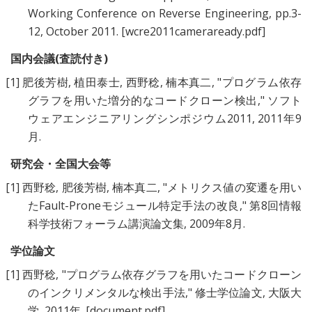
Working Conference on Reverse Engineering, pp.3-
12, October 2011.
[wcre2011cameraready.pdf]
国内会議(査読付き)
[1]
肥後芳樹
,
植田泰士
,
西野稔
,
楠本真二
, "
プログラム依存
グラフを用いた増分的なコードクローン検出
," ソフト
ウェアエンジニアリングシンポジウム2011, 2011年9
月.
研究会・全国大会等
[1]
西野稔
,
肥後芳樹
,
楠本真二
, "
メトリクス値の変遷を用い
たFault-Proneモジュール特定手法の改良
," 第8回情報
科学技術フォーラム講演論文集, 2009年8月.
学位論文
[1]
西野稔
, "
プログラム依存グラフを用いたコードクローン
のインクリメンタルな検出手法
," 修士学位論文, 大阪大
学, 2011年.
[document.pdf]