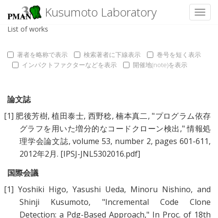
Kusumoto Laboratory
Toggl
List of works
著者を略称で表示
検索著者に下線表示
巻号を短く表示
インパクトファクターなどを表示
開催地(note)を表示
論文誌
[1]
肥後芳樹
,
植田泰士
,
西野稔
,
楠本真二
, "
プログラム依存
グラフを用いた増分的なコードクローン検出
," 情報処
理学会論文誌, volume 53, number 2, pages 601-611,
2012年2月.
[IPSJ-JNL5302016.pdf]
国際会議
[1]
Yoshiki Higo
,
Yasushi Ueda
,
Minoru Nishino
, and
Shinji Kusumoto
, "
Incremental Code Clone
Detection: a Pdg-Based Approach
," In Proc. of 18th