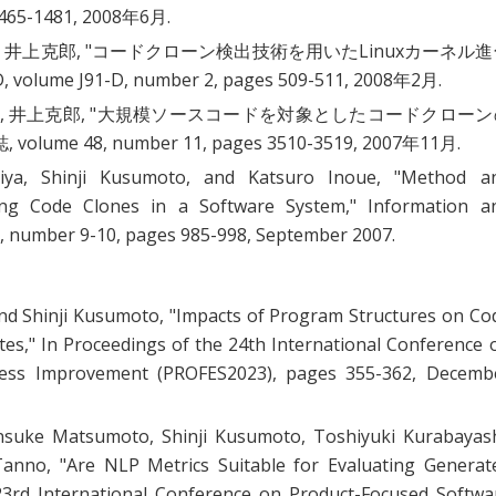
1465-1481, 2008年6月.
井上克郎, "
コードクローン検出技術を用いたLinuxカーネル進
me J91-D, number 2, pages 509-511, 2008年2月.
 井上克郎, "
大規模ソースコードを対象としたコードクローン
lume 48, number 11, pages 3510-3519, 2007年11月.
ya, Shinji Kusumoto, and Katsuro Inoue, "
Method a
ting Code Clones in a Software System
," Information a
, number 9-10, pages 985-998, September 2007.
d Shinji Kusumoto, "
Impacts of Program Structures on Co
tes
," In Proceedings of the 24th International Conference 
cess Improvement (PROFES2023), pages 355-362, Decemb
insuke Matsumoto, Shinji Kusumoto, Toshiyuki Kurabayash
Tanno, "
Are NLP Metrics Suitable for Evaluating Generat
 23rd International Conference on Product-Focused Softwa