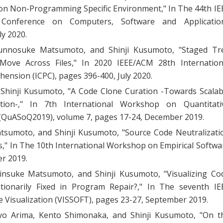
 on Non-Programming Specific Environment
," In The 44th IE
 Conference on Computers, Software and Applicatio
y 2020.
Junnosuke Matsumoto, and Shinji Kusumoto, "
Staged Tr
Move Across Files
," In 2020 IEEE/ACM 28th Internation
nsion (ICPC), pages 396-400, July 2020.
Shinji Kusumoto, "
A Code Clone Curation -Towards Scalab
tion-
," In 7th International Workshop on Quantitati
 (QuASoQ2019), volume 7, pages 17-24, December 2019.
sumoto, and Shinji Kusumoto, "
Source Code Neutralizati
s
," In The 10th International Workshop on Empirical Softwa
er 2019.
insuke Matsumoto, and Shinji Kusumoto, "
Visualizing Co
ionarily Fixed in Program Repair?
," In The seventh IE
Visualization (VISSOFT), pages 23-27, September 2019.
yo Arima, Kento Shimonaka, and Shinji Kusumoto, "
On t