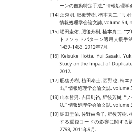
ーンの自動特定手法
," 情報処理学会論文
[14]
畑秀明, 肥後芳樹, 楠本真二, "
リポ
情報処理学会論文誌, volume 54, numb
[15]
堀田圭佑, 肥後芳樹, 楠本真二, "
プ
トメソッドパターン適用支援手
1439-1453, 2012年7月.
[16]
Keisuke Hotta, Yui Sasaki, Yuk
Study on the Impact of Duplicat
2012.
[17]
肥後芳樹, 植田泰士, 西野稔, 楠本真
出
," 情報処理学会論文誌, volume 53, 
[18]
山本哲男, 吉田則裕, 肥後芳樹, "
ソ
法
," 情報処理学会論文誌, volume 53, 
[19]
堀田圭佑, 佐野由希子, 肥後芳樹, 楠
する重複コードの影響に関する
2798, 2011年9月.