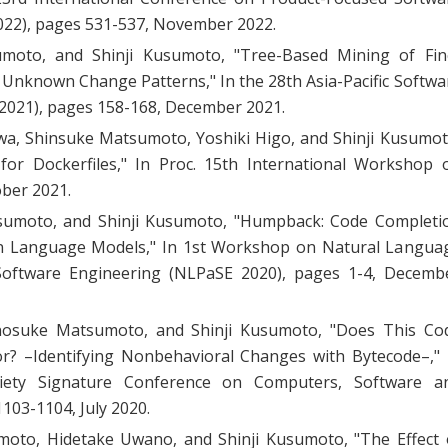
22), pages 531-537, November 2022.
moto, and Shinji Kusumoto, "
Tree-Based Mining of Fin
t Unknown Change Patterns
," In the 28th Asia-Pacific Softwa
2021), pages 158-168, December 2021.
, Shinsuke Matsumoto, Yoshiki Higo, and Shinji Kusumot
for Dockerfiles
," In Proc. 15th International Workshop 
ober 2021.
umoto, and Shinji Kusumoto, "
Humpback: Code Completi
on Language Models
," In 1st Workshop on Natural Langua
Software Engineering (NLPaSE 2020), pages 1-4, Decemb
nosuke Matsumoto, and Shinji Kusumoto, "
Does This Co
r? –Identifying Nonbehavioral Changes with Bytecode–
,"
ety Signature Conference on Computers, Software a
103-1104, July 2020.
oto, Hidetake Uwano, and Shinji Kusumoto, "
The Effect 