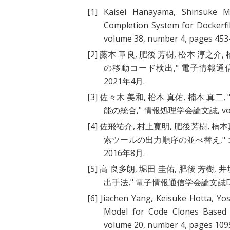
[1]
Kaisei Hanayama, Shinsuke Ma
Completion System for Dockerfi
volume 38, number 4, pages 453-
[2]
藤本 章良, 肥後 芳樹, 松本 淳之介, 楠
の移動コード検出
," 電子情報通信学会
2021年4月.
[3]
佐々木 美和, 柗本 真佑, 楠本 真二, 
能の統合
," 情報処理学会論文誌, volume
[4]
佐飛祐介, 村上寛明, 肥後芳樹, 楠本真
索ツールの出力順序の並べ替え
,
2016年8月.
[5]
高 良多朗, 堀田 圭佑, 肥後 芳樹, 井垣
出手法
," 電子情報通信学会論文誌D, vol
[6]
Jiachen Yang, Keisuke Hotta, Yosh
Model for Code Clones Based
volume 20, number 4, pages 109