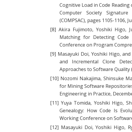
Cognitive Load in Code Reading
Computer Society Signature
(COMPSAC), pages 1105-1106, Jul
[8]
Akira Fujimoto, Yoshiki Higo, 
Matching for Detecting Code 
Conference on Program Comprehe
[9]
Masayuki Doi, Yoshiki Higo, and 
and Incremental Clone Detec
Approaches to Software Quality
[10]
Nozomi Nakajima, Shinsuke Mat
for Mining Software Repositorie
Engineering in Practice, Decemb
[11]
Yuya Tomida, Yoshiki Higo, Sh
Genealogy: How Code Is Evolut
Working Conference on Software 
[12]
Masayuki Doi, Yoshiki Higo, R