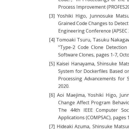
Process Improvement (PROFES20
[3]
Yoshiki Higo, Junnosuke Matsu
Grained Code Changes to Detec
Engineering Conference (APSEC 
[4]
Tomoaki Tsuru, Tasuku Nakagawa
"
Type-2 Code Clone Detection 
Software Clones, pages 1-7, Oct
[5]
Kaisei Hanayama, Shinsuke Mats
System for Dockerfiles Based 
Processing Advancements for 
2020.
[6]
Aoi Maejima, Yoshiki Higo, Jun
Change Affect Program Behavio
The 44th IEEE Computer Soci
Applications (COMPSAC), pages 1
[7]
Hideaki Azuma, Shinsuke Matsum