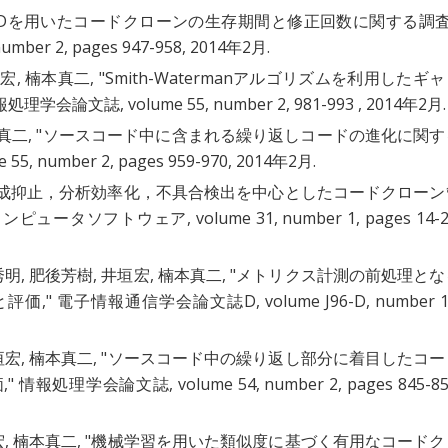
RDを用いたコードクローンの生存期間と修正回数に関する調
er 2, pages 947-958, 2014年2月.
, 楠本真二, "
Smith-Watermanアルゴリズムを利用したギ
報処理学会論文誌, volume 55, number 2, 981-993 , 2014年2月.
二, "
ソースコード中に含まれる繰り返しコードの進化に関す
, number 2, pages 959-970, 2014年2月.
成抑止，分析効率化，不具合検出を中心としたコードクローン
 コンピュータソフトウェア, volume 31, number 1, pages 14-2
, 肥後芳樹, 井垣宏, 楠本真二, "
メトリクス計測の前処理とな
と評価
," 電子情報通信学会論文誌D, volume J96-D, number 1
宏, 楠本真二, "
ソースコード中の繰り返し部分に着目したコー
価
," 情報処理学会論文誌, volume 54, number 2, pages 845-85
 楠本真二, "
機械学習を用いた類似度に基づく有用なコードク