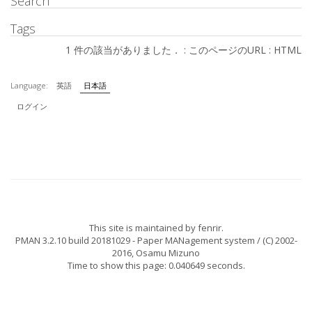
Search
Tags
1 件の該当がありました． :
このページのURL
:
HTML
Language:
英語
日本語
ログイン
This site is maintained by
fenrir
.
PMAN 3.2.10 build 20181029
- Paper MANagement system / (C) 2002-
2016,
Osamu Mizuno
Time to show this page: 0.040649 seconds.