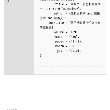
リ
         title = {重複コードと非重複コ
ードにおける修正頻度の比較},

        author = {佐野由希子 and 肥後
芳樹 and 楠本真二},

     booktitle = {電子情報通信学会技術
研究報告},

        volume = {109},

        number = {456},

         pages = {43-48},

         month = {3},

          year = {2010},

}
