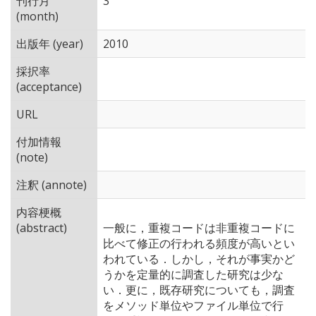
刊行月
3
(month)
出版年 (year)
2010
採択率
(acceptance)
URL
付加情報
(note)
注釈 (annote)
内容梗概
(abstract)
一般に，重複コードは非重複コードに
比べて修正の行われる頻度が高いとい
われている．しかし，それが事実かど
うかを定量的に調査した研究は少な
い．更に，既存研究についても，調査
をメソッド単位やファイル単位で行