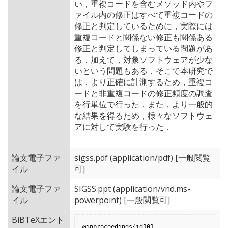
い，重複コードを含むメソッド内やフ
ァイル内の修正はすべて重複コードの
修正と判定しているために，実際には
重複コードと関係ない修正も関係ある
修正と判定してしまっている問題があ
る．加えて，対象ソフトウェアが少な
いという問題もある．そこで本研究で
は，より正確に計測するため，重複コ
ードと非重複コードの修正頻度の調査
を行単位で行った．また，より一般的
な結果を得るため，様々なソフトウェ
アに対して実験を行った．
論文電子ファ
sigss.pdf
(application/pdf) [一般閲覧
イル
可]
論文電子ファ
SIGSS.ppt
(application/vnd.ms-
イル
powerpoint) [一般閲覧可]
BiBTeXエント
@inproceedings{id101,
