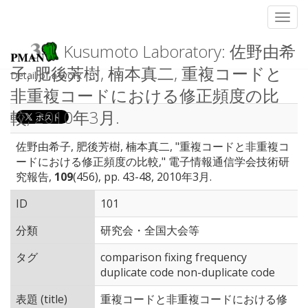
Toggl
Kusumoto Laboratory: 佐野由希
子, 肥後芳樹, 楠本真二, 重複コードと
Detail of a work
非重複コードにおける修正頻度の比
較, 2010年3月.
佐野由希子, 肥後芳樹, 楠本真二, "重複コードと非重複コ
ードにおける修正頻度の比較," 電子情報通信学会技術研
究報告,
109
(456), pp. 43-48, 2010年3月.
ID
101
分類
研究会・全国大会等
タグ
comparison fixing frequency
duplicate code non-duplicate code
表題 (title)
重複コードと非重複コードにおける修