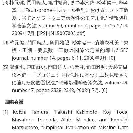
[3]
柿元健
,
門田暁人
,
亀井靖高
,
まつ本真佑
,
松本健一
,
楠本
真二
, "
Fault-proneモジュール判別におけるテスト工数
割り当てとソフトウェア信頼性のモデル化
," 情報処理
学会論文誌, volume 50, number 7, pages 1716-1724,
2009年7月.
[IPSJ-JNL5007002.pdf]
[4]
柿元健
,
門田暁人
,
角田雅照
,
松本健一
,
菊地奈穂美
, "
規
模・工期・要員数・工数の関係の定量的導出
," SEC
journal, number 14, pages 6-11, 2008年9月.
[0]
[5]
瀧進也
,
戸田航史
,
門田暁人
,
柿元健
,
角田雅照
,
大杉直樹
,
松本健一
, "
プロジェクト類似性に基づく工数見積もり
に適した変数選択法
," 情報処理学会論文誌, volume 49,
number 7, pages 2338-2348, 2008年7月.
[0]
国際会議
[1]
Koichi Tamura
,
Takeshi Kakimoto
,
Koji Toda
,
Masateru Tsunoda
,
Akito Monden
, and
Ken-ichi
Matsumoto
, "
Empirical Evaluation of Missing Data