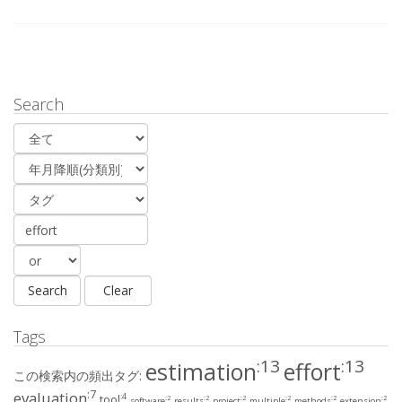
Search
Tags
:13
:13
estimation
effort
この検索内の頻出タグ:
:7
evaluation
:4
tool
:2
:2
:2
:2
:2
:2
software
results
project
multiple
methods
extension