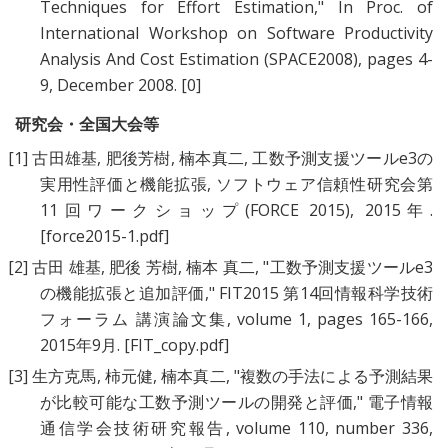
Techniques for Effort Estimation
," In Proc. of
International Workshop on Software Productivity
Analysis And Cost Estimation (SPACE2008), pages 4-
9, December 2008.
[0]
研究会・全国大会等
[1]
古田雄基
,
肥後芳樹
,
楠本真二
,
工数予測支援ツールe3の
実用性評価と機能拡張
, ソフトウェア信頼性研究会第
11回ワークショップ(FORCE 2015), 2015年.
[force2015-1.pdf]
[2]
古田 雄基
,
肥後 芳樹
,
楠本 真二
, "
工数予測支援ツールe3
の機能拡張と追加評価
," FIT2015 第14回情報科学技術
フォーラム 講演論文集, volume 1, pages 165-166,
2015年9月.
[FIT_copy.pdf]
[3]
生方克馬
,
柿元健
,
楠本真二
, "
複数の手法による予測結果
が比較可能な工数予測ツールの開発と評価
," 電子情報
通信学会技術研究報告, volume 110, number 336,