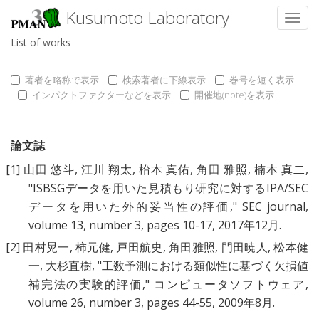
Kusumoto Laboratory
Toggl
List of works
著者を略称で表示
検索著者に下線表示
巻号を短く表示
インパクトファクターなどを表示
開催地(note)を表示
論文誌
[1]
山田 悠斗
,
江川 翔太
,
柗本 真佑
,
角田 雅照
,
楠本 真二
,
"
ISBSGデータを用いた見積もり研究に対するIPA/SEC
データを用いた外的妥当性の評価
," SEC journal,
volume 13, number 3, pages 10-17, 2017年12月.
[2]
田村晃一
,
柿元健
,
戸田航史
,
角田雅照
,
門田暁人
,
松本健
一
,
大杉直樹
, "
工数予測における類似性に基づく欠損値
補完法の実験的評価
," コンピュータソフトウェア,
volume 26, number 3, pages 44-55, 2009年8月.