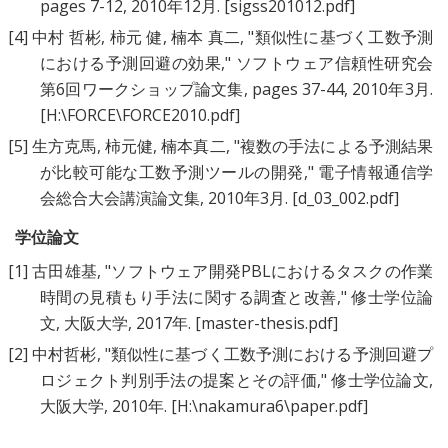
pages 7-12, 2010年12月.
[sigss201012.pdf]
[4]
中村 哲彬
,
柿元 健
,
楠本 真二
, "
類似性に基づく工数予測
における予測回避の効果
," ソフトウェア信頼性研究会
第6回ワークショップ論文集, pages 37-44, 2010年3月.
[H:\FORCE\FORCE2010.pdf]
[5]
生方克馬
,
柿元健
,
楠本真二
, "
複数の手法による予測結果
が比較可能な工数予測ツールの開発
," 電子情報通信学
会総合大会講演論文集, 2010年3月.
[d_03_002.pdf]
学位論文
[1]
古田雄基
, "
ソフトウェア開発PBLにおけるタスクの作業
時間の見積もり手法に関する調査と改善
," 修士学位論
文, 大阪大学, 2017年.
[master-thesis.pdf]
[2]
中村哲彬
, "
類似性に基づく工数予測における予測回避プ
ロジェクト判別手法の提案とその評価
," 修士学位論文,
大阪大学, 2010年.
[H:\nakamura6\paper.pdf]