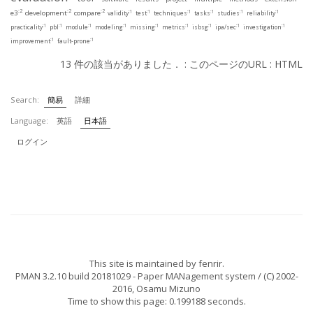
:2
:2
:2
:1
:1
:1
:1
:1
:1
e3
development
compare
validity
test
techniques
tasks
studies
reliability
:1
:1
:1
:1
:1
:1
:1
:1
:1
practicality
pbl
module
modeling
missing
metrics
isbsg
ipa/sec
investigation
:1
:1
improvement
fault-prone
13 件の該当がありました． :
このページのURL
:
HTML
Search:
簡易
詳細
Language:
英語
日本語
ログイン
This site is maintained by
fenrir
.
PMAN 3.2.10 build 20181029
- Paper MANagement system / (C) 2002-
2016,
Osamu Mizuno
Time to show this page: 0.199188 seconds.