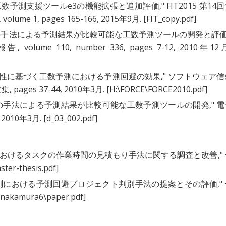
工数予測支援ツールe3の機能拡張と追加評価
," FIT2015 第14
e 1, pages 165-166, 2015年9月.
[FIT_copy.pdf]
の手法による予測結果が比較可能な工数予測ツールの開発と評
e 110, number 336, pages 7-12, 2010年12
性に基づく工数予測における予測回避の効果
," ソフトウェア
ges 37-44, 2010年3月.
[H:\FORCE\FORCE2010.pdf]
の手法による予測結果が比較可能な工数予測ツールの開発
," 
010年3月.
[d_03_002.pdf]
におけるタスクの作業時間の見積もり手法に関する調査と改善
,"
ster-thesis.pdf]
測における予測回避プロジェクト判別手法の提案とその評価
,"
\nakamura6\paper.pdf]