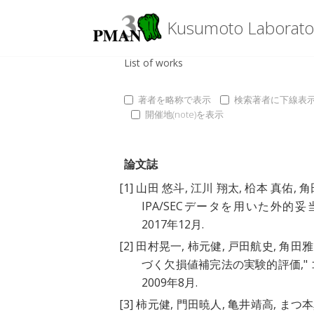
Kusumoto Laborato
List of works
著者を略称で表示
検索著者に下線表
開催地(note)を表示
論文誌
[1]
山田 悠斗
,
江川 翔太
,
柗本 真佑
,
角
IPA/SECデータを用いた外的
2017年12月.
[2]
田村晃一
,
柿元健
,
戸田航史
,
角田雅
づく欠損値補完法の実験的評価
,
2009年8月.
[3]
柿元健
,
門田暁人
,
亀井靖高
,
まつ本