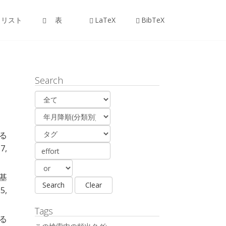
リスト
表
LaTeX
BibTeX
Search
る
7,
基
5,
Tags
ける