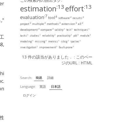
この検索内の頻出タグ:
er
:13
:13
estimation
effort
:7
evaluation
:4
tool
:2
:2
software
results
出
,"
:2
:2
:2
:2
:2
project
multiple
methods
extension
e3
:2
:2
:1
:1
:1
development
compare
validity
test
techniques
:1
:1
:1
:1
:1
:1
工
tasks
studies
reliability
practicality
pbl
module
:1
:1
:1
:1
:1
modeling
missing
metrics
isbsg
ipa/sec
8,
:1
:1
:1
investigation
improvement
fault-prone
13 件の該当がありました． :
このペー
ジのURL
:
HTML
hi
Search:
簡易
詳細
oc.
Language:
英語
日本語
on
ログイン
性