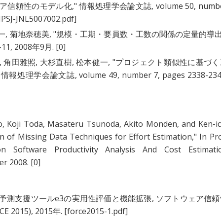
ア信頼性のモデル化
," 情報処理学会論文誌, volume 50, numb
IPSJ-JNL5007002.pdf]
一
,
菊地奈穂美
, "
規模・工期・要員数・工数の関係の定量的導
6-11, 2008年9月.
[0]
,
角田雅照
,
大杉直樹
,
松本健一
, "
プロジェクト類似性に基づく
" 情報処理学会論文誌, volume 49, number 7, pages 2338-234
o
,
Koji Toda
,
Masateru Tsunoda
,
Akito Monden
, and
Ken-ic
on of Missing Data Techniques for Effort Estimation
," In Pr
n Software Productivity Analysis And Cost Estimati
er 2008.
[0]
予測支援ツールe3の実用性評価と機能拡張
, ソフトウェア信頼
015), 2015年.
[force2015-1.pdf]