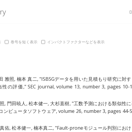
ry
示
巻号を短く表示
インパクトファクターなどを表示
田 雅照
,
楠本 真二
, "
ISBSGデータを用いた見積もり研究に対す
妥当性の評価
," SEC journal, volume 13, number 3, pages 10-1
照
,
門田暁人
,
松本健一
,
大杉直樹
, "
工数予測における類似性に
" コンピュータソフトウェア, volume 26, number 3, pages 44-5
真佑
,
松本健一
,
楠本真二
, "
Fault-proneモジュール判別にお