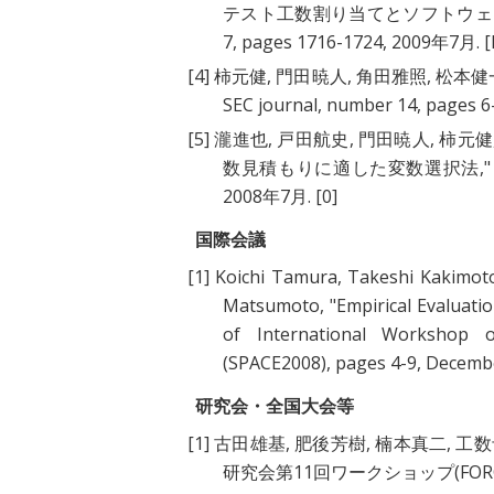
テスト工数割り当てとソフトウェ
7, pages 1716-1724, 2009年7月.
[
[4]
柿元健
,
門田暁人
,
角田雅照
,
松本健
SEC journal, number 14, pages 
[5]
瀧進也
,
戸田航史
,
門田暁人
,
柿元健
数見積もりに適した変数選択法
,
2008年7月.
[0]
国際会議
[1]
Koichi Tamura
,
Takeshi Kakimot
Matsumoto
, "
Empirical Evaluati
of International Workshop o
(SPACE2008), pages 4-9, Decemb
研究会・全国大会等
[1]
古田雄基
,
肥後芳樹
,
楠本真二
,
工数
研究会第11回ワークショップ(FORCE 2