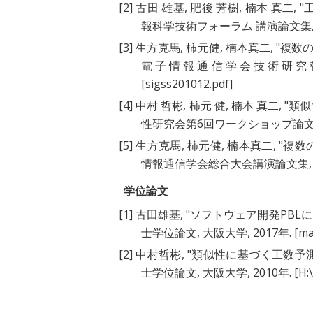
[2]
古田 雄基
,
肥後 芳樹
,
楠本 真二
, "
報科学技術フォーラム 講演論文集, volum
[3]
生方克馬
,
柿元健
,
楠本真二
, "
複数
電子情報通信学会技術研究報告, volum
[sigss201012.pdf]
[4]
中村 哲彬
,
柿元 健
,
楠本 真二
, "
類似
性研究会第6回ワークショップ論文集, pa
[5]
生方克馬
,
柿元健
,
楠本真二
, "
複数
情報通信学会総合大会講演論文集, 2
学位論文
[1]
古田雄基
, "
ソフトウェア開発PBL
士学位論文, 大阪大学, 2017年.
[ma
[2]
中村哲彬
, "
類似性に基づく工数予
士学位論文, 大阪大学, 2010年.
[H: