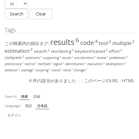
Tags
:6
results
:4
code
:3
:3
tool
multiple
この検索内の頻出タグ:
:3
estimation
:2
:2
:2
:2
search
reordering
keyword-based
effort
:2
compare
:1
:1
:1
:1
:1
:1
systematic
supporting
source
simultaneous
review
problematic
:1
:1
:1
:1
:1
:1
:1
preliminary
metrics
methods
logical
identification
evaluation
development
:1
:1
:1
:1
:1
:1
detection
coverage
coupling
clones
clone
changes
6 件の該当がありました． :
このページのURL
:
HTML
Search:
簡易
詳細
Language:
英語
日本語
ログイン