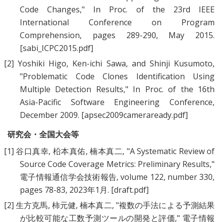
Code Changes
," In Proc. of the 23rd IEEE
International Conference on Program
Comprehension, pages 289-290, May 2015.
[sabi_ICPC2015.pdf]
[2]
Yoshiki Higo
,
Ken-ichi Sawa
, and
Shinji Kusumoto
,
"
Problematic Code Clones Identification Using
Multiple Detection Results
," In Proc. of the 16th
Asia-Pacific Software Engineering Conference,
December 2009.
[apsec2009cameraready.pdf]
研究会・全国大会等
[1]
谷口真幸
,
柗本真佑
,
楠本真二
, "
A Systematic Review of
Source Code Coverage Metrics: Preliminary Results
,"
電子情報通信学会技術報告, volume 122, number 330,
pages 78-83, 2023年1月.
[draft.pdf]
[2]
生方克馬
,
柿元健
,
楠本真二
, "
複数の手法による予測結果
が比較可能な工数予測ツールの開発と評価
," 電子情報