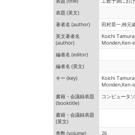
表題 (title)
工数予測にお
表題 (英文)
著者名 (author)
田村晃一,柿元健
英文著者名
Koichi Tamura
(author)
Monden,Ken-i
編者名 (editor)
編者名 (英文)
キー (key)
Koichi Tamura
Monden,Ken-i
書籍・会議録表題
コンピュータ
(booktitle)
書籍・会議録表題
(英文)
巻数 (volume)
26