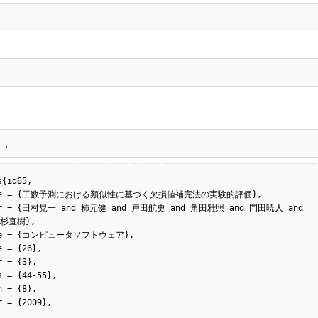
ん．
{id65,

杉直樹},
