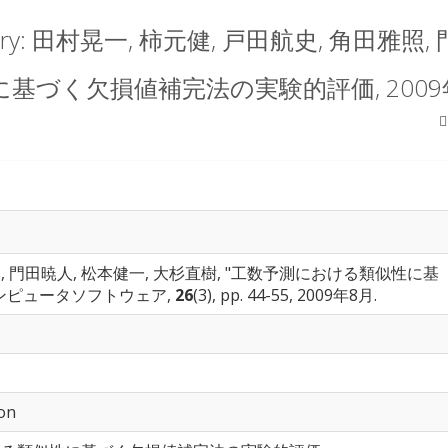
ratory: 田村晃一, 柿元健, 戸田航史, 角田雅
基づく欠損値補完法の実験的評価, 2009
照, 門田暁人, 松本健一, 大杉直樹, "工数予測における類似性に基
ンピュータソフトウェア,
26
(3), pp. 44-55, 2009年8月.
ion