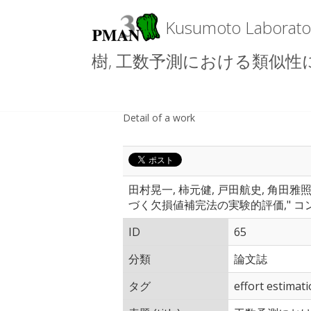
Kusumoto Labo
樹, 工数予測における類似性に
Detail of a work
田村晃一, 柿元健, 戸田航史, 角田雅
づく欠損値補完法の実験的評価," コ
ID
65
分類
論文誌
タグ
effort estimat