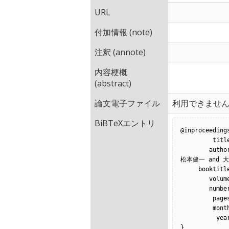
URL
付加情報 (note)
注釈 (annote)
内容梗概
(abstract)
論文電子ファイル
利用できませ
BiBTeXエントリ
@inproceedings
         title = {工数予測における類似性に基づく欠損値補完法の実験的評価},

        author = {田村晃一 and 柿元健 and 戸田航史 and 角田雅照 and 門田暁人 and 
松本健一 and 大
     booktitle = {コンピュータソフトウェア},

        volume = {26},

        number = {3},

         pages = {44-55},

         month = {8},

          year = {2009},

}
