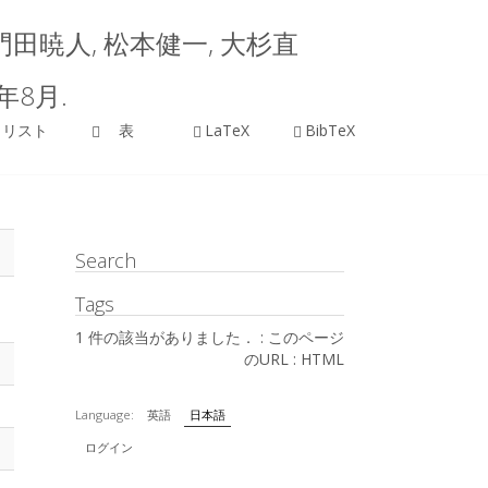
照, 門田暁人, 松本健一, 大杉直
年8月.
リスト
表
LaTeX
BibTeX
Search
Tags
1 件の該当がありました． :
このページ
のURL
:
HTML
Language:
英語
日本語
ログイン