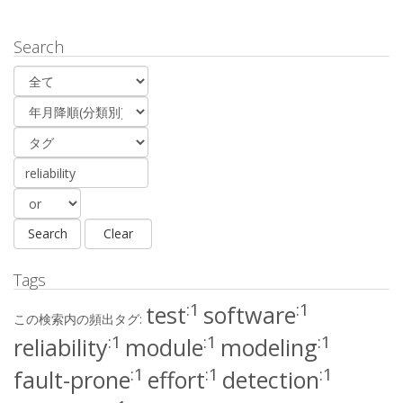
Search
Tags
:1
:1
test
software
この検索内の頻出タグ:
:1
:1
:1
reliability
module
modeling
:1
:1
:1
fault-prone
effort
detection