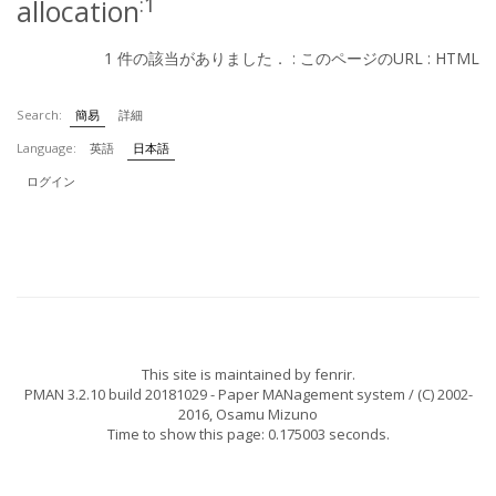
:1
allocation
1 件の該当がありました． :
このページのURL
:
HTML
Search:
簡易
詳細
Language:
英語
日本語
ログイン
This site is maintained by
fenrir
.
PMAN 3.2.10 build 20181029
- Paper MANagement system / (C) 2002-
2016,
Osamu Mizuno
Time to show this page: 0.175003 seconds.