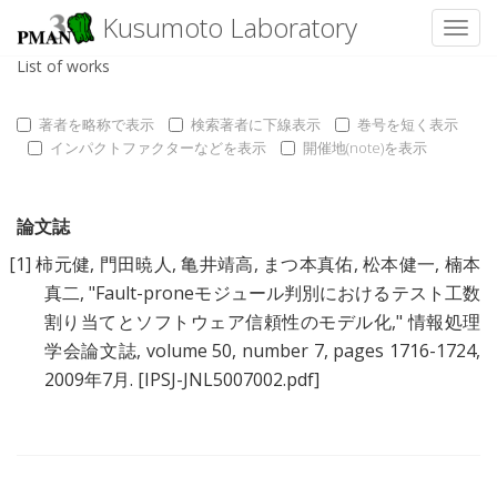
Kusumoto Laboratory
Toggl
List of works
著者を略称で表示
検索著者に下線表示
巻号を短く表示
インパクトファクターなどを表示
開催地(note)を表示
論文誌
[1]
柿元健
,
門田暁人
,
亀井靖高
,
まつ本真佑
,
松本健一
,
楠本
真二
, "
Fault-proneモジュール判別におけるテスト工数
割り当てとソフトウェア信頼性のモデル化
," 情報処理
学会論文誌, volume 50, number 7, pages 1716-1724,
2009年7月.
[IPSJ-JNL5007002.pdf]