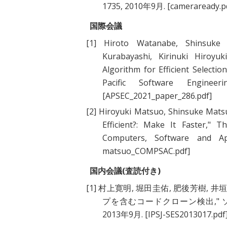
1735, 2010年9月.
[cameraready.p
国際会議
[1]
Hiroto Watanabe
,
Shinsuke
Kurabayashi
,
Kirinuki Hiroyuk
Algorithm for Efficient Select
Pacific Software Enginee
[APSEC_2021_paper_286.pdf]
[2]
Hiroyuki Matsuo
,
Shinsuke Mat
Efficient?: Make It Faster
," T
Computers, Software and Ap
matsuo_COMPSAC.pdf]
国内会議(査読付き)
[1]
村上寛明
,
堀田圭佑
,
肥後芳樹
,
井
プを含むコードクローン検出
,"
2013年9月.
[IPSJ-SES2013017.pdf