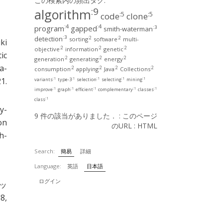
この検索内の頻出タグ:
:9
algorithm
:5
:5
code
clone
:4
:4
program
gapped
:3
smith-waterman
:3
detection
:2
:2
sorting
software
multi-
ki
:2
:2
:2
objective
information
genetic
ic
:2
:2
:2
generation
generating
energy
a-
:2
:2
:2
:2
consumption
applying
Java
Collections
1.
:1
:1
:1
:1
:1
variants
type-3
selection
selecting
mining
:1
:1
:1
:1
:1
improve
graph
efficient
complementary
classes
:1
class
y-
9 件の該当がありました． :
このページ
on
のURL
:
HTML
h-
Search:
簡易
詳細
Language:
英語
日本語
ログイン
ャッ
8,