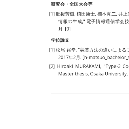
研究会・全国大会等
[1]
肥後芳樹
,
植田康士
,
楠本真二
,
井上
情報の生成
," 電子情報通信学会技術研究報
月.
[0]
学位論文
[1]
松尾 裕幸
, "
実装方法の違いによる
2017年2月.
[h-matsuo_bachelor_t
[2]
Hiroaki MURAKAMI
, "
Type-3 Co
Master thesis, Osaka University,