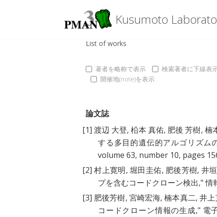
Kusumoto Laborato
List of works
著者を略称で表示
検索著者に下線表
開催地(note)を表示
論文誌
[1]
渡辺 大登
,
柗本 真佑
,
肥後 芳樹
,
楠
する多目的遺伝的アルゴリズム
volume 63, number 10, pages 1
[2]
村上寛明
,
堀田圭佑
,
肥後芳樹
,
井
プを含むコードクローン検出
," 情
[3]
肥後芳樹
,
宮崎宏海
,
楠本真二
,
井上
コードクローン情報の生成
," 電