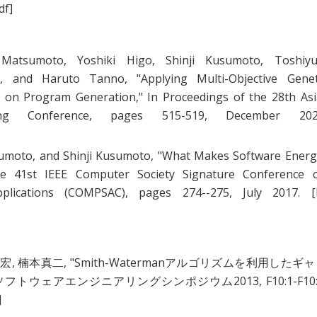
df]
 Matsumoto
,
Yoshiki Higo
,
Shinji Kusumoto
,
Toshiyu
i
, and
Haruto Tanno
, "
Applying Multi-Objective Genet
ion on Program Generation
," In Proceedings of the 28th Asi
ring Conference, pages 515-519, December 202
sumoto
, and
Shinji Kusumoto
, "
What Makes Software Energ
he 41st IEEE Computer Society Signature Conference 
plications (COMPSAC), pages 274--275, July 2017.
[
垣宏
,
楠本真二
, "
Smith-Watermanアルゴリズムを利用したギ
 ソフトウェアエンジニアリングシンポジウム2013, F10:1-F10:
]