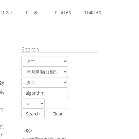
リスト
表
LaTeX
BibTeX
Search
対
誌,
ャッ
む
Tags
7-