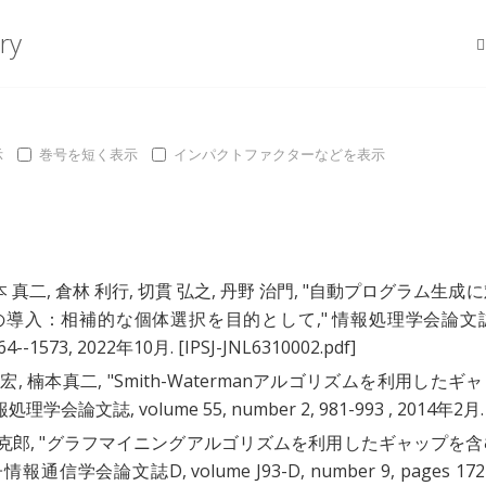
ry
示
巻号を短く表示
インパクトファクターなどを表示
本 真二
,
倉林 利行
,
切貫 弘之
,
丹野 治門
, "
自動プログラム生成に
の導入：相補的な個体選択を目的として
," 情報処理学会論文
564--1573, 2022年10月.
[IPSJ-JNL6310002.pdf]
垣宏
,
楠本真二
, "
Smith-Watermanアルゴリズムを利用したギ
報処理学会論文誌, volume 55, number 2, 981-993 , 2014年2月.
克郎
, "
グラフマイニングアルゴリズムを利用したギャップを含
子情報通信学会論文誌D, volume J93-D, number 9, pages 172