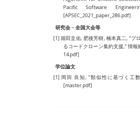
Pacific Software Enginee
[APSEC_2021_paper_286.pdf]
研究会・全国大会等
[1]
堀田圭佑
,
肥後芳樹
,
楠本真二
, "
プロ
るコードクローン集約支援
," 情報
14.pdf]
学位論文
[1]
岡田 良知
, "
類似性に基づく工数予
[master.pdf]