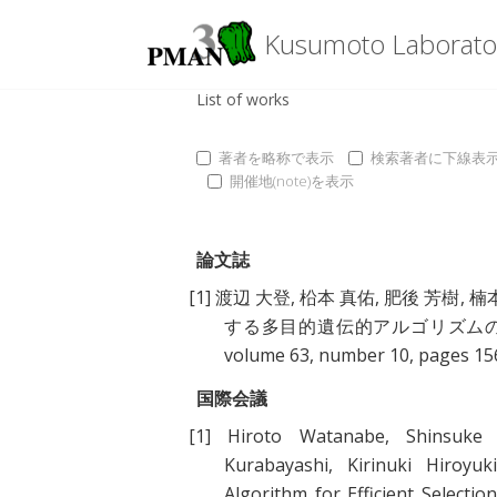
Kusumoto Laborato
List of works
著者を略称で表示
検索著者に下線表
開催地(note)を表示
論文誌
[1]
渡辺 大登
,
柗本 真佑
,
肥後 芳樹
,
楠
する多目的遺伝的アルゴリズム
volume 63, number 10, pages 1
国際会議
[1]
Hiroto Watanabe
,
Shinsuke
Kurabayashi
,
Kirinuki Hiroyuk
Algorithm for Efficient Select