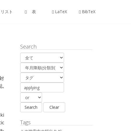
リスト
表
LaTeX
BibTeX
Search
対
誌,
ki
Tags
ic
a-