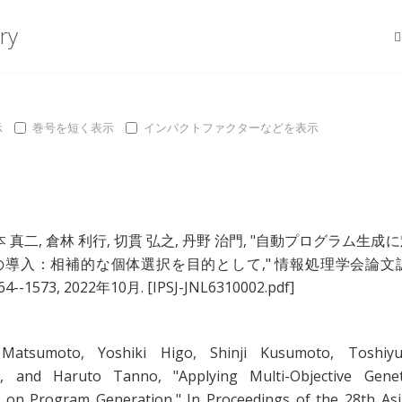
ry
示
巻号を短く表示
インパクトファクターなどを表示
本 真二
,
倉林 利行
,
切貫 弘之
,
丹野 治門
, "
自動プログラム生成に
の導入：相補的な個体選択を目的として
," 情報処理学会論文
564--1573, 2022年10月.
[IPSJ-JNL6310002.pdf]
 Matsumoto
,
Yoshiki Higo
,
Shinji Kusumoto
,
Toshiyu
i
, and
Haruto Tanno
, "
Applying Multi-Objective Genet
ion on Program Generation
," In Proceedings of the 28th Asi