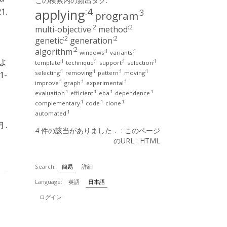
この検索内の頻出タグ:
:4
applying
1.
:3
program
:2
:2
multi-objective
method
:2
:2
genetic
generation
:2
algorithm
:1
:1
windows
variants
によ
:1
:1
:1
:1
template
technique
support
selection
:1
:1
:1
:1
selecting
removing
pattern
moving
1-
:1
:1
:1
improve
graph
experimental
:1
:1
:1
:1
evaluation
efficient
eba
dependence
:1
:1
:1
complementary
code
clone
:1
automated
月.
4 件の該当がありました． :
このページ
のURL
:
HTML
Search:
簡易
詳細
Language:
英語
日本語
ログイン