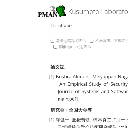
Kusumoto Laborato
List of works
著者を略称で表示
検索著者に下線表
開催地(note)を表示
論文誌
[1]
Bushra Aloraini
,
Meiyappan Nag
"
An Empirical Study of Securit
Journal of Systems and Softwa
main.pdf]
研究会・全国大会等
[1]
澤健一
,
肥後芳樹
,
楠本真二
, "
コー
子情報通信学会技術研究報告, volume 10