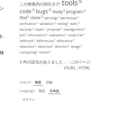
:5
tools
この検索内の頻出タグ:
ン
:3
:3
code
bugs
:2
:2
study
program
:2
:2
find
clone
:1
:1
warnings
warehouse
:1
:1
:1
:1
verification
validation
testing
static
:1
:1
:1
:1
security
repair
proposal
management
:1
:1
:1
:1
jml
information
evaluation
empirical
年.
:1
:1
:1
different
differences
difference
:1
:1
:1
:1
detection
detected
detction
design
検
:1
:1
comparing
clones
5 件の該当がありました． :
このページ
のURL
:
HTML
Search:
簡易
詳細
Language:
英語
日本語
ログイン