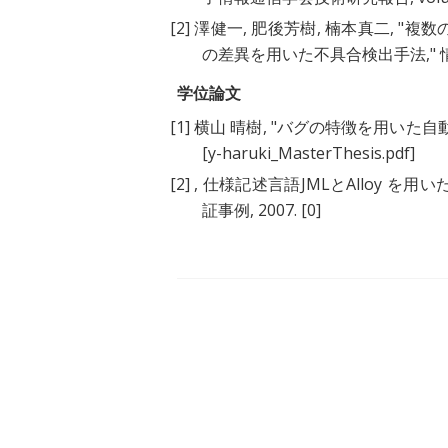
[2]
澤健一
,
肥後芳樹
,
楠本真二
, "
複数
の差異を用いた不具合検出手法
,
学位論文
[1]
横山 晴樹
, "
バグの特徴を用いた自
[y-haruki_MasterThesis.pdf]
[2]
,
仕様記述言語JMLとAlloy 
証事例
, 2007.
[0]