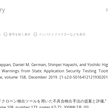
ry
示
巻号を短く表示
インパクトファクターなどを表示
appan
,
Daniel M. German
,
Shinpei Hayashi
, and
Yoshiki Hi
y Warnings from Static Application Security Testing Tool
re, volume 158, December 2019.
[1-s2.0-S016412121930201
ドクローン検出ツールを用いた不具合検出手法の提案と評価
,"
8, number 173, pages 67-72, 2008年7月.
[0]