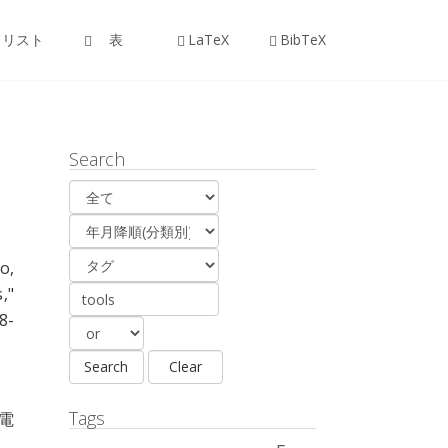
リスト
表
LaTeX
BibTeX
Search
go
,
s
,"
8-
Tags
 電