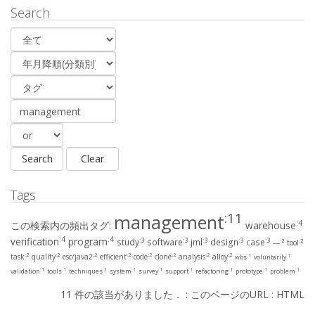
Search
Tags
:11
management
:4
この検索内の頻出タグ:
warehouse
:4
:4
verification
program
:3
:3
:3
:3
:3
study
software
jml
design
case
:2
:2
―
tool
:2
:2
:2
:2
:2
:2
:2
:2
task
quality
esc/java2
efficient
code
clone
analysis
alloy
:1
:1
wbs
voluntarily
:1
:1
:1
:1
:1
:1
:1
:1
:1
validation
tools
techniques
system
survey
support
refactoring
prototype
problem
11 件の該当がありました． :
このページのURL
:
HTML