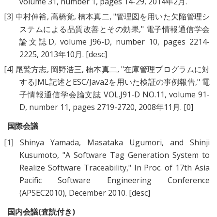
volume 31, number 1, pages 14-29, 2014年2月.
[3]
中村伸裕
,
高橋覚
,
楠本真二
, "
管理図を用いた欠陥管理シ
ステムによる品質改善とその効果
," 電子情報通信学会
論文誌D, volume J96-D, number 10, pages 2214-
2225, 2013年10月.
[desc]
[4]
尾鷲方志
,
岡野浩三
,
楠本真二
, "
在庫管理プログラムに対
するJML記述とESC/Java2を用いた検証の事例報告
," 電
子情報通信学会論文誌 VOL.J91-D NO.11, volume 91-
D, number 11, pages 2719-2720, 2008年11月.
[0]
国際会議
[1]
Shinya Yamada
,
Masataka Ugumori
, and
Shinji
Kusumoto
, "
A Software Tag Generation System to
Realize Software Traceability
," In Proc. of 17th Asia
Pacific Software Engineering Conference
(APSEC2010), December 2010.
[desc]
国内会議(査読付き)