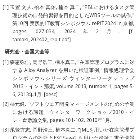
[1]
玉置 文人
,
柗本 真佑
,
楠本 真二
, "
PBLにおけるタスク管
理技術の自発的習得を目的としたWBSツールの試作
,"
第10回 実践的IT教育シンポジウム rePiT2024 in 京都,
pages 027-034, 2024年2月.
[f-
tamaki_202402_repit.pdf]
研究会・全国大会等
[1]
森恵弥佳
,
岡野浩三
,
楠本真二
, "
在庫管理プログラムに対
する Alloy Analyzer を用いた検証事例
," 情報処理学会
シンポジウムシリーズ ウィンターワークショップ
2013・イン・那須, volume 2013, number 1, pages 5-
6, 2013年1月.
[desc]
[2]
柿元健
, "
ソフトウェア開発マネージメントのための予測
における課題
," ウィンターワークショップ2010・イ
ン・倉敷論文集, pages 101-102, 2010年1月.
[3]
尾鷲方志
,
岡野浩三
,
楠本真二
, "
JMLを用いた在庫管理プ
ログラムの設計とESC/Java2 を用いた検証
," 電子情報