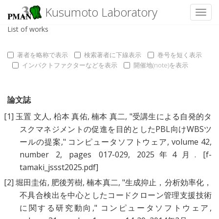
Kusumoto Laboratory
Toggl
List of works
著者を略称で表示
検索著者に下線表示
巻号を短く表示
インパクトファクターなどを表示
開催地(note)を表示
論文誌
[1]
玉置 文人
,
柗本 真佑
,
楠本 真二
, "
受講生による自発的タ
スクマネジメントの促進を目的としたPBL向けWBSツ
ールの提案
," コンピュータソフトウェア, volume 42,
number 2, pages 017-029, 2025年4月.
[f-
tamaki_jssst2025.pdf]
[2]
堀田圭佑
,
肥後芳樹
,
楠本真二
, "
生成抑止，分析効率化，
不具合検出を中心としたコードクローン管理支援技術
に関する研究動向
," コンピュータソフトウェア,