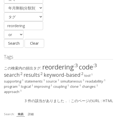
Tags
:3
:3
reordering
code
この検索内の頻出タグ:
:2
:2
:2
search
results
keyword-based
:1
tool
:1
:1
:1
:1
:1
supporting
statements
source
simultaneous
readabillity
:1
:1
:1
:1
:1
:1
program
logical
improving
coupling
clone
changes
:1
approach
3 件の該当がありました． :
このページのURL
:
HTML
Search:
簡易
詳細