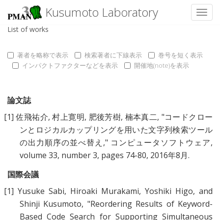
Kusumoto Laboratory
Toggl
List of works
著者を略称で表示
検索著者に下線表示
巻号を短く表示
インパクトファクターなどを表示
開催地(note)を表示
論文誌
[1]
佐飛祐介
,
村上寛明
,
肥後芳樹
,
楠本真二
, "
コードクロー
ンとロジカルカップリングを用いた文字列検索ツール
の出力順序の並べ替え
," コンピュータソフトウェア,
volume 33, number 3, pages 74-80, 2016年8月.
国際会議
[1]
Yusuke Sabi
,
Hiroaki Murakami
,
Yoshiki Higo
, and
Shinji Kusumoto
, "
Reordering Results of Keyword-
Based Code Search for Supporting Simultaneous