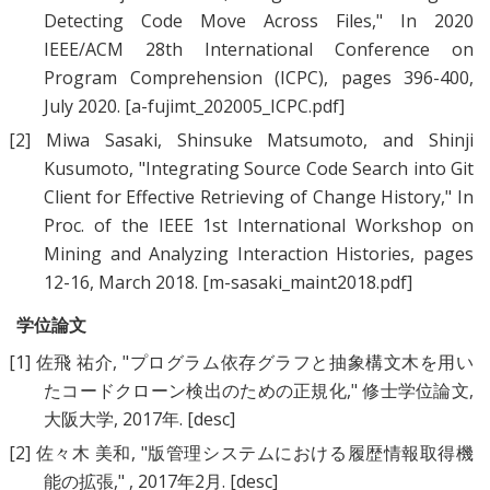
Detecting Code Move Across Files
," In 2020
IEEE/ACM 28th International Conference on
Program Comprehension (ICPC), pages 396-400,
July 2020.
[a-fujimt_202005_ICPC.pdf]
[2]
Miwa Sasaki
,
Shinsuke Matsumoto
, and
Shinji
Kusumoto
, "
Integrating Source Code Search into Git
Client for Effective Retrieving of Change History
," In
Proc. of the IEEE 1st International Workshop on
Mining and Analyzing Interaction Histories, pages
12-16, March 2018.
[m-sasaki_maint2018.pdf]
学位論文
[1]
佐飛 祐介
, "
プログラム依存グラフと抽象構文木を用い
たコードクローン検出のための正規化
," 修士学位論文,
大阪大学, 2017年.
[desc]
[2]
佐々木 美和
, "
版管理システムにおける履歴情報取得機
能の拡張
," , 2017年2月.
[desc]