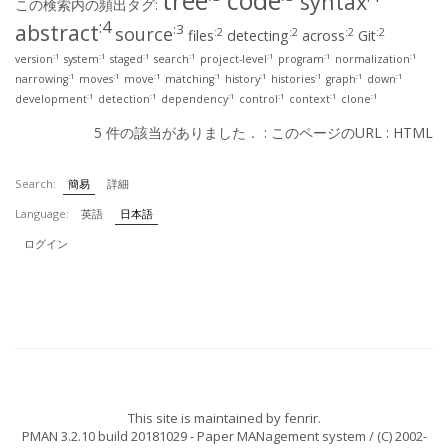
tree
code
syntax
この検索内の頻出タグ:
:4
abstract
:3
source
:2
:2
:2
:2
files
detecting
across
Git
:1
:1
:1
:1
:1
:1
:1
version
system
staged
search
project-level
program
normalization
:1
:1
:1
:1
:1
:1
:1
:1
narrowing
moves
move
matching
history
histories
graph
down
:1
:1
:1
:1
:1
:1
development
detection
dependency
control
context
clone
5 件の該当がありました． :
このページのURL
:
HTML
Search:
簡易
詳細
Language:
英語
日本語
ログイン
This site is maintained by
fenrir
.
PMAN 3.2.10 build 20181029
- Paper MANagement system / (C) 2002-