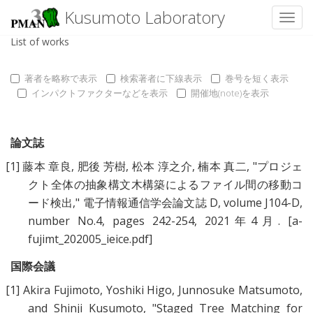
Kusumoto Laboratory
Toggl
List of works
著者を略称で表示
検索著者に下線表示
巻号を短く表示
インパクトファクターなどを表示
開催地(note)を表示
論文誌
[1]
藤本 章良
,
肥後 芳樹
,
松本 淳之介
,
楠本 真二
, "
プロジェ
クト全体の抽象構文木構築によるファイル間の移動コ
ード検出
," 電子情報通信学会論文誌 D, volume J104-D,
number No.4, pages 242-254, 2021年4月.
[a-
fujimt_202005_ieice.pdf]
国際会議
[1]
Akira Fujimoto
,
Yoshiki Higo
,
Junnosuke Matsumoto
,
and
Shinji Kusumoto
, "
Staged Tree Matching for