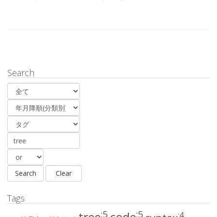
Search
Tags
:5
:5
:4