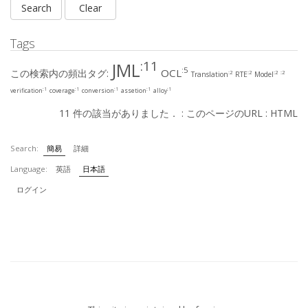
Tags
:11
JML
:5
OCL
この検索内の頻出タグ:
:2
:2
:2
:2
Translation
RTE
Model
:1
:1
:1
:1
:1
verification
coverage
conversion
assetion
alloy
11 件の該当がありました． :
このページのURL
:
HTML
Search:
簡易
詳細
Language:
英語
日本語
ログイン