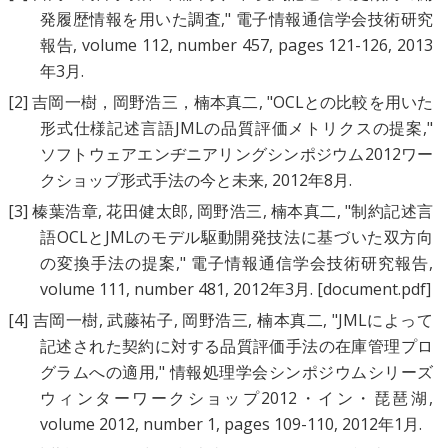
発履歴情報を用いた調査
," 電子情報通信学会技術研究
報告, volume 112, number 457, pages 121-126, 2013
年3月.
[2]
吉岡一樹，岡野浩三，楠本真二
, "
OCLとの比較を用いた
形式仕様記述言語JMLの品質評価メトリクスの提案
,"
ソフトウェアエンヂニアリングシンポジウム2012ワー
クショップ形式手法の今と未来, 2012年8月.
[3]
榛葉浩章
,
花田健太郎
,
岡野浩三
,
楠本真二
, "
制約記述言
語OCLとJMLのモデル駆動開発技法に基づいた双方向
の変換手法の提案
," 電子情報通信学会技術研究報告,
volume 111, number 481, 2012年3月.
[document.pdf]
[4]
吉岡一樹
,
武藤祐子
,
岡野浩三
,
楠本真二
, "
JMLによって
記述された契約に対する品質評価手法の在庫管理プロ
グラムへの適用
," 情報処理学会シンポジウムシリーズ
ウィンターワークショップ2012・イン・琵琶湖,
volume 2012, number 1, pages 109-110, 2012年1月.