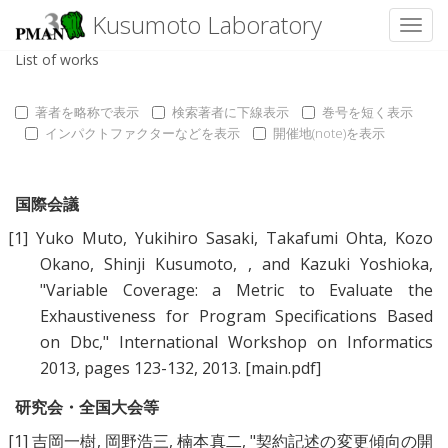
Kusumoto Laboratory
Toggl
List of works
著者を略称で表示
検索著者に下線表示
巻号を短く表示
インパクトファクターなどを表示
開催地(note)を表示
国際会議
[1]
Yuko Muto
,
Yukihiro Sasaki
,
Takafumi Ohta
,
Kozo
Okano
,
Shinji Kusumoto
,
, and
Kazuki Yoshioka
,
"
Variable Coverage: a Metric to Evaluate the
Exhaustiveness for Program Specifications Based
on Dbc
," International Workshop on Informatics
2013, pages 123-132, 2013.
[main.pdf]
研究会・全国大会等
[1]
吉岡一樹
,
岡野浩三
,
楠本真二
, "
契約記述の変更傾向の開