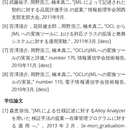
[5]
武藤祐子
,
岡野浩三
,
楠本真二
, "
JML によって記述された
契約に対する品質評価手法 の提案
," 情報処理学会関西
支部支部大会, 2011年9月.
[6]
宮澤清介，花田健太郎，岡野浩三
,
楠本真二
, "
OCL から
JML への変換ツールに おける対応クラスの拡張と教務
システムに対する適用実験
," , 2011年3月.
[desc]
[7]
宮澤清介
,
岡野浩三
,
楠本真二
, "
OCLのJMLへの変換ツー
ルの実装と評価
," number 170, 情報通信学会技術報告,
2010年11月.
[desc]
[8]
宮澤清介
,
岡野浩三
,
楠本真二
, "
OCLのJMLへの変換ツー
ルの実装
," number 110, 電子情報通信学会技術報告,
2010年3月.
[desc]
学位論文
[1]
森恵弥佳
, "
JMLによる仕様記述に対するAlloy Analyzer
を用いた 検証手法の提案—在庫管理プログラムに対す
る適用—
," , 2013年2月.
[e-mori_graduation-