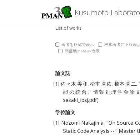
Kusumoto Laborato
List of works
著者を略称で表示
検索著者に下線表
開催地(note)を表示
論文誌
[1]
佐々木 美和
,
柗本 真佑
,
楠本 真二
, 
能の統合
," 情報処理学会論文誌, vo
sasaki_ipsj.pdf]
学位論文
[1]
Nozomi Nakajima
, "
On Source Co
Static Code Analysis --
," Master t