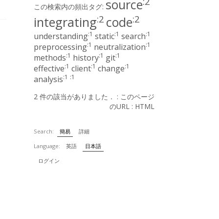
:2
source
この検索内の頻出タグ:
:2
:2
integrating
code
:1
:1
:1
understanding
static
search
:1
:1
preprocessing
neutralization
:1
:1
:1
methods
history
git
:1
:1
:1
effective
client
change
:1
:1
analysis
2 件の該当がありました． :
このページ
のURL
:
HTML
Search:
簡易
詳細
Language:
英語
日本語
ログイン