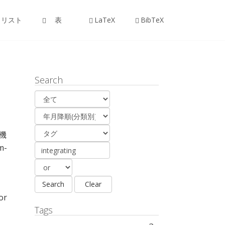
リスト
表
LaTeX
BibTeX
Search
機
m-
or
Tags