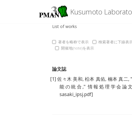
Kusumoto Laborato
List of works
著者を略称で表示
検索著者に下線表
開催地(note)を表示
論文誌
[1]
佐々木 美和
,
柗本 真佑
,
楠本 真二
, 
能の統合
," 情報処理学会論文誌, vo
sasaki_ipsj.pdf]