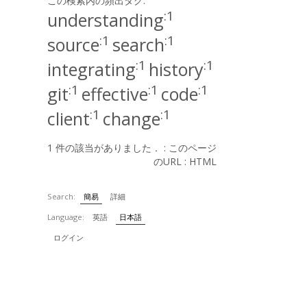
この検索内の頻出タグ:
:1
understanding
:1
:1
source
search
:1
:1
integrating
history
:1
:1
:1
git
effective
code
:1
:1
client
change
1 件の該当がありました． :
このページ
のURL
:
HTML
Search:
簡易
詳細
Language:
英語
日本語
ログイン