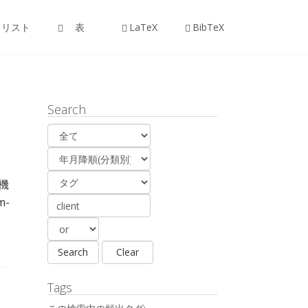
リスト
表
LaTeX
BibTeX
Search
機
m-
Tags