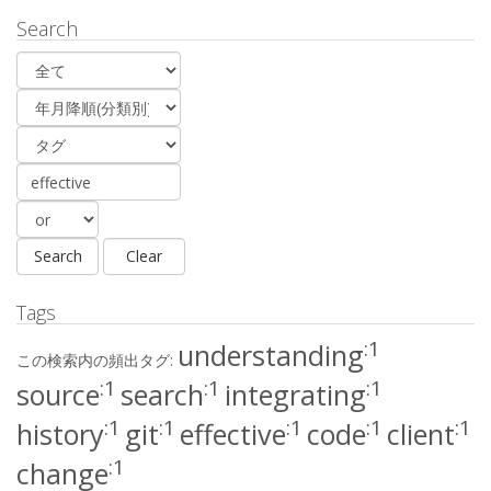
Search
Tags
:1
understanding
この検索内の頻出タグ:
:1
:1
:1
source
search
integrating
:1
:1
:1
:1
:1
history
git
effective
code
client
:1
change