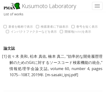
Kusumoto Laboratory
Toggl
List of works
著者を略称で表示
検索著者に下線表示
巻号を短く表示
インパクトファクターなどを表示
開催地(note)を表示
論文誌
[1]
佐々木 美和
,
柗本 真佑
,
楠本 真二
, "
効率的な開発履歴理
解のためのGitに対するソースコード検索機能の統合
,"
情報処理学会論文誌, volume 60, number 4, pages
1075--1087, 2019年.
[m-sasaki_ipsj.pdf]