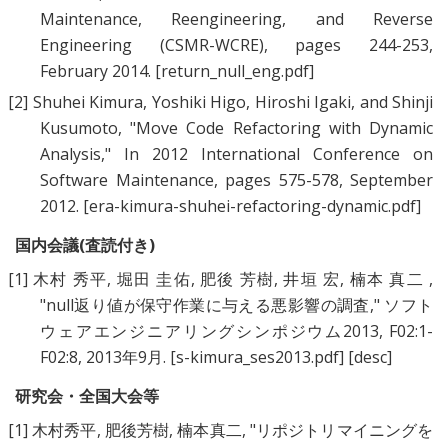
Maintenance, Reengineering, and Reverse
Engineering (CSMR-WCRE), pages 244-253,
February 2014.
[return_null_eng.pdf]
[2]
Shuhei Kimura
,
Yoshiki Higo
,
Hiroshi Igaki
, and
Shinji
Kusumoto
, "
Move Code Refactoring with Dynamic
Analysis
," In 2012 International Conference on
Software Maintenance, pages 575-578, September
2012.
[era-kimura-shuhei-refactoring-dynamic.pdf]
国内会議(査読付き)
[1]
木村 秀平
,
堀田 圭佑
,
肥後 芳樹
,
井垣 宏
,
楠本 真二
,
"
null返り値が保守作業に与える悪影響の調査
," ソフト
ウェアエンジニアリングシンポジウム2013, F02:1-
F02:8, 2013年9月.
[s-kimura_ses2013.pdf]
[desc]
研究会・全国大会等
[1]
木村秀平
,
肥後芳樹
,
楠本真二
, "
リポジトリマイニングを