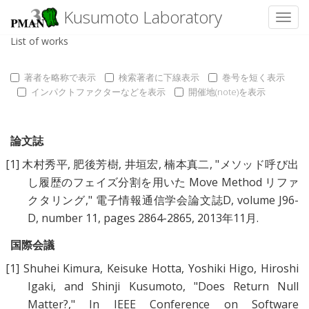
Kusumoto Laboratory
Toggl
List of works
著者を略称で表示
検索著者に下線表示
巻号を短く表示
インパクトファクターなどを表示
開催地(note)を表示
論文誌
[1]
木村秀平
,
肥後芳樹
,
井垣宏
,
楠本真二
, "
メソッド呼び出
し履歴のフェイズ分割を用いた Move Method リファ
クタリング
," 電子情報通信学会論文誌D, volume J96-
D, number 11, pages 2864-2865, 2013年11月.
国際会議
[1]
Shuhei Kimura
,
Keisuke Hotta
,
Yoshiki Higo
,
Hiroshi
Igaki
, and
Shinji Kusumoto
, "
Does Return Null
Matter?
," In IEEE Conference on Software