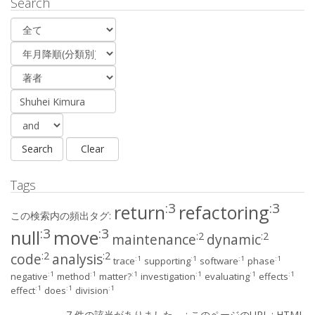
Search
Tags
:3
:3
return
refactoring
この検索内の頻出タグ:
:3
:3
null
move
:2
:2
maintenance
dynamic
:2
:2
code
analysis
:1
:1
:1
:1
trace
supporting
software
phase
:1
:1
:1
:1
:1
:1
negative
method
matter?
investigation
evaluating
effects
:1
:1
:1
effect
does
division
7 件の該当がありました． :
このページのURL
:
HTML