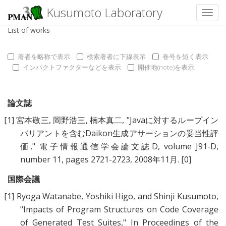
Kusumoto Laboratory
Toggl
List of works
著者を略称で表示
検索著者に下線表示
巻号を短く表示
インパクトファクターなどを表示
開催地(note)を表示
論文誌
[1]
宮本敬三
,
岡野浩三
,
楠本真二
, "
Javaに対するループイン
バリアントを含むDaikon生成アサーションの妥当性評
価
," 電子情報通信学会論文誌D, volume J91-D,
number 11, pages 2721-2723, 2008年11月.
[0]
国際会議
[1]
Ryoga Watanabe
,
Yoshiki Higo
, and
Shinji Kusumoto
,
"
Impacts of Program Structures on Code Coverage
of Generated Test Suites
," In Proceedings of the