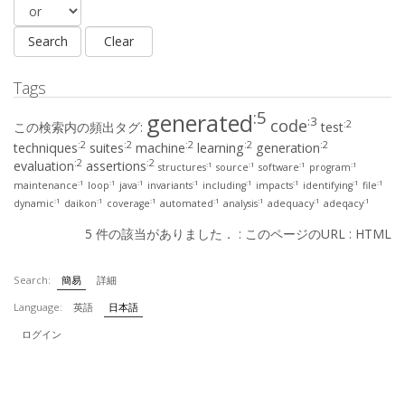
Tags
:5
generated
:3
code
:2
この検索内の頻出タグ:
test
:2
:2
:2
:2
:2
techniques
suites
machine
learning
generation
:2
:2
evaluation
assertions
:1
:1
:1
:1
structures
source
software
program
:1
:1
:1
:1
:1
:1
:1
:1
maintenance
loop
java
invariants
including
impacts
identifying
file
:1
:1
:1
:1
:1
:1
:1
dynamic
daikon
coverage
automated
analysis
adequacy
adeqacy
5 件の該当がありました． :
このページのURL
:
HTML
Search:
簡易
詳細
Language:
英語
日本語
ログイン