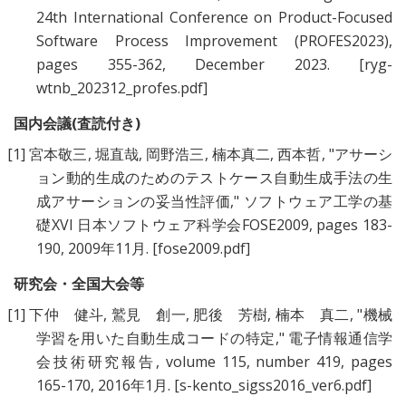
24th International Conference on Product-Focused
Software Process Improvement (PROFES2023),
pages 355-362, December 2023.
[ryg-
wtnb_202312_profes.pdf]
国内会議(査読付き)
[1]
宮本敬三
,
堀直哉
,
岡野浩三
,
楠本真二
,
西本哲
, "
アサーシ
ョン動的生成のためのテストケース自動生成手法の生
成アサーションの妥当性評価
," ソフトウェア工学の基
礎XVI 日本ソフトウェア科学会FOSE2009, pages 183-
190, 2009年11月.
[fose2009.pdf]
研究会・全国大会等
[1]
下仲 健斗
,
鷲見 創一
,
肥後 芳樹
,
楠本 真二
, "
機械
学習を用いた自動生成コードの特定
," 電子情報通信学
会技術研究報告, volume 115, number 419, pages
165-170, 2016年1月.
[s-kento_sigss2016_ver6.pdf]