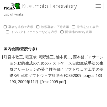
Kusumoto Laboratory
Toggl
List of works
著者を略称で表示
検索著者に下線表示
巻号を短く表示
インパクトファクターなどを表示
開催地(note)を表示
国内会議(査読付き)
[1]
宮本敬三
,
堀直哉
,
岡野浩三
,
楠本真二
,
西本哲
, "
アサーシ
ョン動的生成のためのテストケース自動生成手法の生
成アサーションの妥当性評価
," ソフトウェア工学の基
礎XVI 日本ソフトウェア科学会FOSE2009, pages 183-
190, 2009年11月.
[fose2009.pdf]