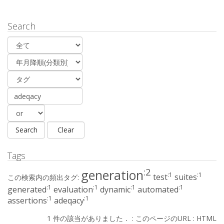
Search
Tags
:2
generation
:1
:1
test
suites
この検索内の頻出タグ:
:1
:1
:1
:1
generated
evaluation
dynamic
automated
:1
:1
assertions
adeqacy
1 件の該当がありました． :
このページのURL
:
HTML