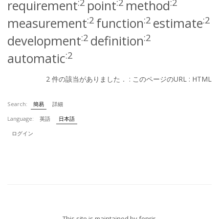
:2
:2
:2
requirement
point
method
:2
:2
:2
measurement
function
estimate
:2
:2
development
definition
:2
automatic
2 件の該当がありました． :
このページのURL
:
HTML
Search:
簡易
詳細
Language:
英語
日本語
ログイン
This site is maintained by
fenrir
.