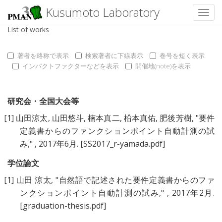
Kusumoto Laboratory
Toggl
List of works
著者を略称で表示
検索著者に下線表示
巻号を短く表示
インパクトファクターなどを表示
開催地(note)を表示
研究会・全国大会等
[1]
山田涼太
,
山田悠斗
,
楠本真二
,
柗本真佑
,
肥後芳樹
, "
要件
定義書からのファンクションポイント自動計測の試
み
," , 2017年6月.
[SS2017_r-yamada.pdf]
学位論文
[1]
山田 涼太
, "
自然語で記述された要件定義書からのファ
ンクションポイント自動計測の試み
," , 2017年2月.
[graduation-thesis.pdf]