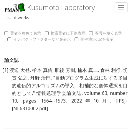
Kusumoto Laboratory
Toggl
List of works
著者を略称で表示
検索著者に下線表示
巻号を短く表示
インパクトファクターなどを表示
開催地(note)を表示
論文誌
[1]
渡辺 大登
,
柗本 真佑
,
肥後 芳樹
,
楠本 真二
,
倉林 利行
,
切
貫 弘之
,
丹野 治門
, "
自動プログラム生成に対する多目
的遺伝的アルゴリズムの導入：相補的な個体選択を目
的として
," 情報処理学会論文誌, volume 63, number
10, pages 1564--1573, 2022年10月.
[IPSJ-
JNL6310002.pdf]