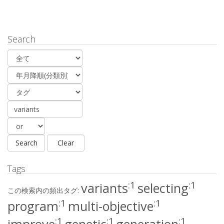
Search
Tags
:1
:1
variants
selecting
この検索内の頻出タグ:
:1
:1
program
multi-objective
:1
:1
:1