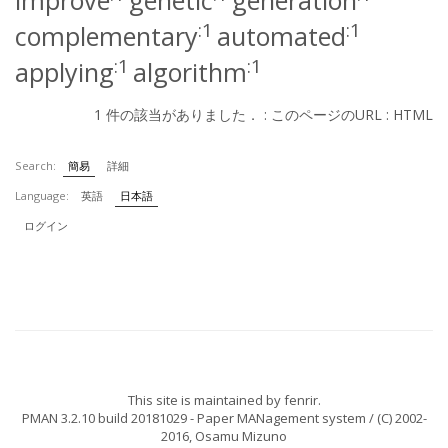
improve
genetic
generation
:1
:1
complementary
automated
:1
:1
applying
algorithm
1 件の該当がありました． :
このページのURL
:
HTML
Search:
簡易
詳細
Language:
英語
日本語
ログイン
This site is maintained by
fenrir
.
PMAN 3.2.10 build 20181029
- Paper MANagement system / (C) 2002-
2016,
Osamu Mizuno