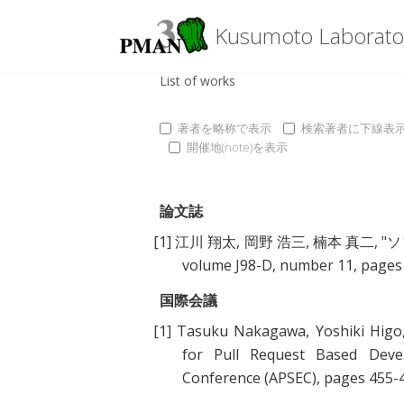
Kusumoto Laborato
List of works
著者を略称で表示
検索著者に下線表
開催地(note)を表示
論文誌
[1]
江川 翔太
,
岡野 浩三
,
楠本 真二
, "
ソ
volume J98-D, number 11, page
国際会議
[1]
Tasuku Nakagawa
,
Yoshiki Higo
for Pull Request Based Deve
Conference (APSEC), pages 455-