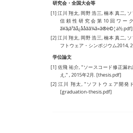
研究会・全国大会等
[1]
江川 翔太
,
岡野 浩三
,
楠本 真二
,
ソ
信頼性研究会第10回ワークショッ
ã¥ã¡ã³ãå¿ååãã¼ã«ã®è©¦ä½.pdf]
[2]
江川 翔太
,
岡野 浩三
,
楠本 真二
,
ソ
フトウェア・シンポジウム2014, 20
学位論文
[1]
佐飛 祐介
, "
ソースコード修正漏れ
え
," , 2015年2月.
[thesis.pdf]
[2]
江川 翔太
, "
ソフトウェア開発
[graduation-thesis.pdf]