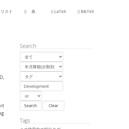
リスト
表
LaTeX
BibTeX
Search
D,
rt
ng
Tags