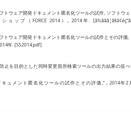
フトウェア開発ドキュメント匿名化ツールの試作
, ソフトウ
プ（FORCE 2014）, 2014年.
[ã½ããã¦ã§ã¢éçºã
フトウェア開発ドキュメント匿名化ツールの試作とその評価
,
14年.
[SS2014.pdf]
防止を目的とした同時変更箇所検索ツールの出力結果の並べ
ドキュメント匿名化ツールの試作とその評価
," , 2014年2