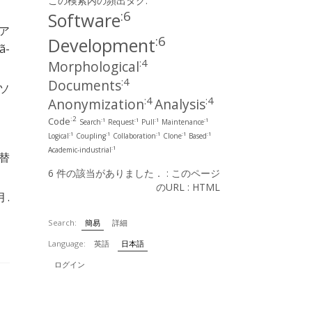
この検索内の頻出タグ:
:6
Software
ェア
:6
Development
ã­
:4
Morphological
:4
Documents
 ソ
:4
:4
Anonymization
Analysis
:2
Code
:1
:1
:1
:1
Search
Request
Pull
Maintenance
:1
:1
:1
:1
:1
Logical
Coupling
Collaboration
Clone
Based
:1
Academic-industrial
替
6 件の該当がありました． :
このページ
のURL
:
HTML
月.
Search:
簡易
詳細
Language:
英語
日本語
ログイン