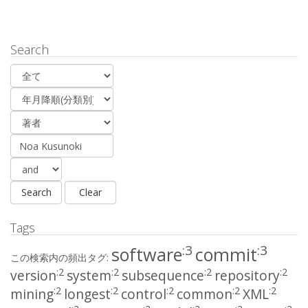
Search
Tags
:3
:3
software
commit
この検索内の頻出タグ:
:2
:2
:2
:2
version
system
subsequence
repository
:2
:2
:2
:2
:2
mining
longest
control
common
XML