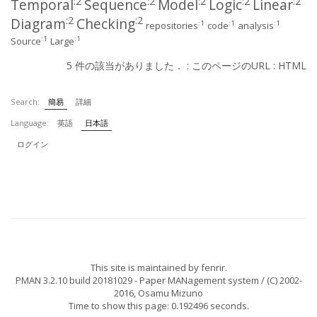
:2
:2
:2
:2
:2
Temporal
Sequence
Model
Logic
Linear
:2
:2
Diagram
Checking
:1
:1
:1
repositories
code
analysis
:1
:1
Source
Large
5 件の該当がありました． :
このページのURL
:
HTML
Search:
簡易
詳細
Language:
英語
日本語
ログイン
This site is maintained by
fenrir
.
PMAN 3.2.10 build 20181029
- Paper MANagement system / (C) 2002-
2016,
Osamu Mizuno
Time to show this page: 0.192496 seconds.