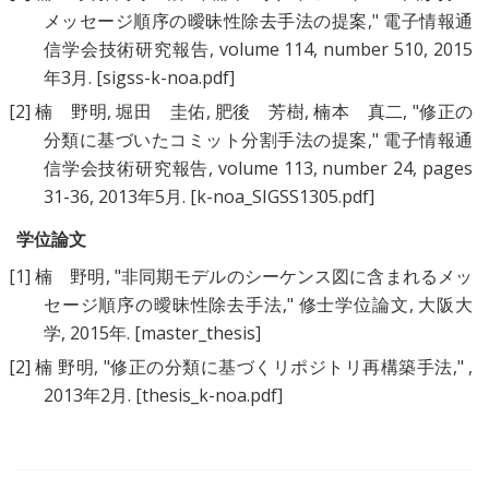
メッセージ順序の曖昧性除去手法の提案
," 電子情報通
信学会技術研究報告, volume 114, number 510, 2015
年3月.
[sigss-k-noa.pdf]
[2]
楠 野明
,
堀田 圭佑
,
肥後 芳樹
,
楠本 真二
, "
修正の
分類に基づいたコミット分割手法の提案
," 電子情報通
信学会技術研究報告, volume 113, number 24, pages
31-36, 2013年5月.
[k-noa_SIGSS1305.pdf]
学位論文
[1]
楠 野明
, "
非同期モデルのシーケンス図に含まれるメッ
セージ順序の曖昧性除去手法
," 修士学位論文, 大阪大
学, 2015年.
[master_thesis]
[2]
楠 野明
, "
修正の分類に基づくリポジトリ再構築手法
," ,
2013年2月.
[thesis_k-noa.pdf]