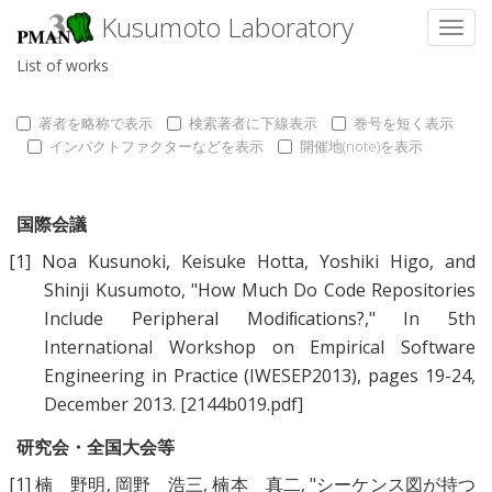
Kusumoto Laboratory
Toggl
List of works
著者を略称で表示
検索著者に下線表示
巻号を短く表示
インパクトファクターなどを表示
開催地(note)を表示
国際会議
[1]
Noa Kusunoki
,
Keisuke Hotta
,
Yoshiki Higo
, and
Shinji Kusumoto
, "
How Much Do Code Repositories
Include Peripheral Modiﬁcations?
," In 5th
International Workshop on Empirical Software
Engineering in Practice (IWESEP2013), pages 19-24,
December 2013.
[2144b019.pdf]
研究会・全国大会等
[1]
楠 野明
,
岡野 浩三
,
楠本 真二
, "
シーケンス図が持つ