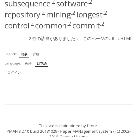
:2
:2
subsequence
software
:2
:2
:2
repository
mining
longest
:2
:2
:2
control
common
commit
2 件の該当がありました． :
このページのURL
:
HTML
Search:
簡易
詳細
Language:
英語
日本語
ログイン
This site is maintained by
fenrir
.
PMAN 3.2.10 build 20181029
- Paper MANagement system / (C) 2002-
2016,
Osamu Mizuno