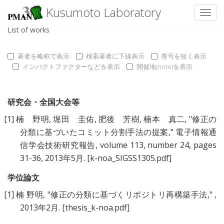
Kusumoto Laboratory
Toggl
List of works
著者を略称で表示
検索著者に下線表示
巻号を短く表示
インパクトファクターなどを表示
開催地(note)を表示
研究会・全国大会等
[1]
楠 野明
,
堀田 圭佑
,
肥後 芳樹
,
楠本 真二
, "
修正の
分類に基づいたコミット分割手法の提案
," 電子情報通
信学会技術研究報告, volume 113, number 24, pages
31-36, 2013年5月.
[k-noa_SIGSS1305.pdf]
学位論文
[1]
楠 野明
, "
修正の分類に基づくリポジトリ再構築手法
," ,
2013年2月.
[thesis_k-noa.pdf]