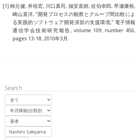
[1]
柿元健
,
井垣宏
,
川口真司
,
福安直樹
,
佐伯幸郎
,
早瀬康裕
,
崎山直洋
, "
開発プロセスの観察とグループ間比較によ
る実践的ソフトウェア開発演習の支援環境
," 電子情報
通信学会技術研究報告, volume 109, number 456,
pages 13-18, 2010年3月.
Search