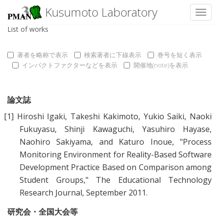
Kusumoto Laboratory
Toggl
List of works
著者を略称で表示
検索著者に下線表示
巻号を短く表示
インパクトファクターなどを表示
開催地(note)を表示
論文誌
[1]
Hiroshi Igaki
,
Takeshi Kakimoto
,
Yukio Saiki
,
Naoki
Fukuyasu
,
Shinji Kawaguchi
,
Yasuhiro Hayase
,
Naohiro Sakiyama
, and
Katuro Inoue
, "
Process
Monitoring Environment for Reality-Based Software
Development Practice Based on Comparison among
Student Groups
," The Educational Technology
Research Journal, September 2011.
研究会・全国大会等