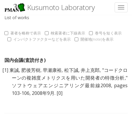
Kusumoto Laboratory
Toggl
List of works
著者を略称で表示
検索著者に下線表示
巻号を短く表示
インパクトファクターなどを表示
開催地(note)を表示
国内会議(査読付き)
[1]
東誠
,
肥後芳樹
,
早瀬康裕
,
松下誠
,
井上克郎
, "
コードクロ
ーンの複雑度メトリクスを用いた開発者の特徴分析
,"
ソフトウェアエンジニアリング最前線2008, pages
103-106, 2008年9月.
[0]