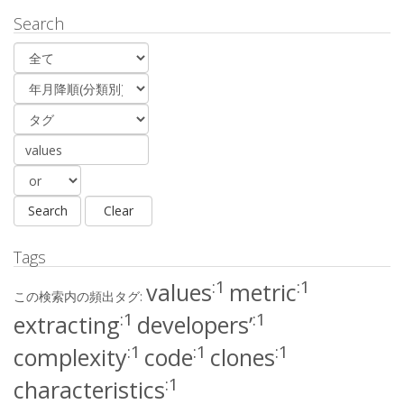
Search
Tags
:1
:1
values
metric
この検索内の頻出タグ:
:1
:1
extracting
developers’
:1
:1
:1
complexity
code
clones
:1
characteristics