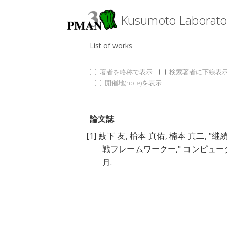
Kusumoto Laborato
List of works
著者を略称で表示
検索著者に下線表
開催地(note)を表示
論文誌
[1]
藪下 友
,
柗本 真佑
,
楠本 真二
, "
継
戦フレームワークー
," コンピュータソ
月.