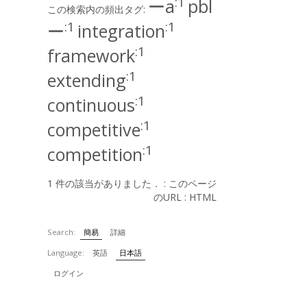
:1
ーa
pbl
この検索内の頻出タグ:
:1
:1
ー
integration
:1
framework
:1
extending
:1
continuous
:1
competitive
:1
competition
1 件の該当がありました． :
このページ
のURL
:
HTML
Search:
簡易
詳細
Language:
英語
日本語
ログイン