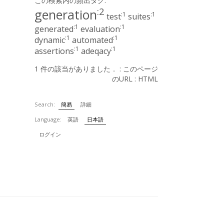
この検索内の頻出タグ:
:2
generation
:1
:1
test
suites
:1
:1
generated
evaluation
:1
:1
dynamic
automated
:1
:1
assertions
adeqacy
1 件の該当がありました． :
このページ
のURL
:
HTML
Search:
簡易
詳細
Language:
英語
日本語
ログイン