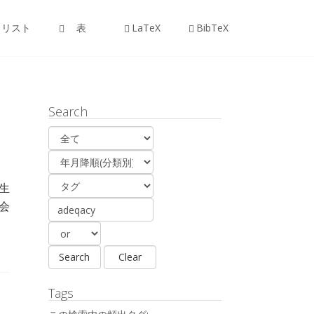
リスト
表
LaTeX
BibTeX
Search
生
会
Tags