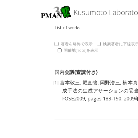
Kusumoto Laborato
List of works
著者を略称で表示
検索著者に下線表
開催地(note)を表示
国内会議(査読付き)
[1]
宮本敬三
,
堀直哉
,
岡野浩三
,
楠本真
成手法の生成アサーションの妥
FOSE2009, pages 183-190, 200