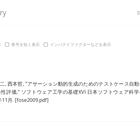
ry
示
巻号を短く表示
インパクトファクターなどを表示
二
,
西本哲
, "
アサーション動的生成のためのテストケース自動
当性評価
," ソフトウェア工学の基礎XVI 日本ソフトウェア科学
9年11月.
[fose2009.pdf]