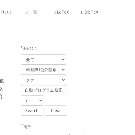
リスト
表
LaTeX
BibTeX
Search
遺
と
月.
Tags