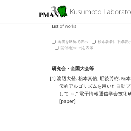
Kusumoto Laborato
List of works
著者を略称で表示
検索著者に下線表
開催地(note)を表示
研究会・全国大会等
[1]
渡辺大登
,
柗本真佑
,
肥後芳樹
,
楠本
伝的アルゴリズムを用いた自動プ
して ～
," 電子情報通信学会技術研究報告, 
[paper]