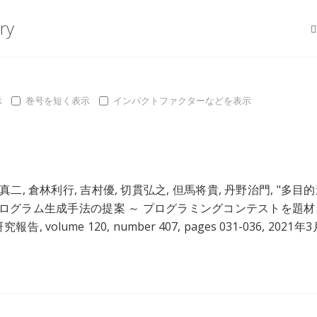
ry
示
巻号を短く表示
インパクトファクターなどを表示
真二
,
倉林利行
,
吉村優
,
切貫弘之
,
但馬将貴
,
丹野治門
, "
多目的
ログラム生成手法の提案 ～ プログラミングコンテストを題材
volume 120, number 407, pages 031-036, 2021年3