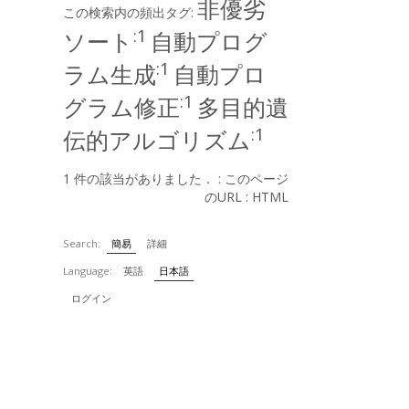
非優劣
この検索内の頻出タグ:
:1
ソート
自動プログ
:1
ラム生成
自動プロ
:1
グラム修正
多目的遺
:1
伝的アルゴリズム
1 件の該当がありました． :
このページ
のURL
:
HTML
Search:
簡易
詳細
Language:
英語
日本語
ログイン