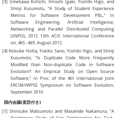
[3]
Umekawa Kohichi, Hiroshi Igaki, Yoshiki Higo, and
Shinji Kusumoto, "
A Study of Student Experience
Metrics for Software Development PBL
," In
Software Engineering, Artificial Intelligence,
Networking and Parallel Distributed Computing
(SNPD), 2012 13th ACIS International Conference
on, 465 -469, August 2012.
[4]
Keisuke Hotta, Yukiko Sano, Yoshiki Higo, and Shinji
Kusumoto, "
Is Duplicate Code More Frequently
Modified than Non-duplicate Code in Software
Evolution?: An Emprical Study on Open Source
Software
," In Proc. of the 4th International Joint
ERCIM/IWPSE Symposium on Software Evolution,
September 2010.
国内会議(査読付き)
[1]
Shinsuke Matsumoto and Masahide Nakamura, "
A