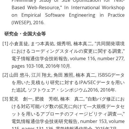
Preliminary Study of Size Optimization for Text-
Based Web-Resource
," In International Workshop
on Empirical Software Engineering in Practice
(IWESEP), 2016.
研究会・全国大会等
[1]
小倉直徒, まつ本真佑, 畑秀明, 楠本真二, "
共同開発環境
におけるコーディングスタイルの変更に関する調査
,"
電子情報通信学会技術報告, volume 116, number 277,
pages 103-108, 2016年10月.
[2]
山田 悠斗, 江川 翔太, 角田 雅照, 楠本 真二,
ISBSGデータ
を用いた見積もり研究に対するIPA/SECデータを用い
た追試
, ソフトウェア・シンポジウム2016, 2016年.
[3]
鷲見 創一, 肥後 芳樹, 楠本 真二, "
自動バグ修正にお
ける対応可能バグ数の拡充に向けて―大規模データセ
ットを用いるアプローチのフィージビリティ調査―
,"
電気情報通信学会技術研究報告, number 153, volume
115, pages 131-136, 電気情報通信学会, 2015年7月.