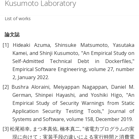
Kusumoto Laboratory
List of works
論文誌
[1]
Hideaki Azuma, Shinsuke Matsumoto, Yasutaka
Kamei, and Shinji Kusumoto, "
An Empirical Study on
Self-Admitted Technical Debt in Dockerfiles
,"
Empirical Software Engineering, volume 27, number
2, January 2022.
[2]
Bushra Aloraini, Meiyappan Nagappan, Daniel M.
German, Shinpei Hayashi, and Yoshiki Higo, "
An
Empirical Study of Security Warnings from Static
Application Security Testing Tools
," Journal of
Systems and Software, volume 158, December 2019.
[3]
松尾裕幸, まつ本真佑, 楠本真二, "
省電力プログラムの実
現に向けて：実装手段の違いによる実行時間と消費電