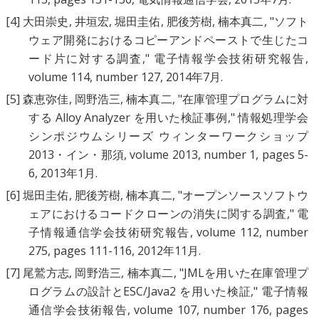
[4]
大田崇史, 井垣宏, 堀田圭佑, 肥後芳樹, 楠本真二, "
ソフト
ウェア開発におけるコピーアンドペーストで生じたコ
ード片に対する調査
," 電子情報学会技術研究報告,
volume 114, number 127, 2014年7月.
[5]
森恵弥佳, 岡野浩三, 楠本真二, "
在庫管理プログラムに対
する Alloy Analyzer を用いた検証事例
," 情報処理学会
シンポジウムシリーズ ウィンターワークショップ
2013・イン・那須, volume 2013, number 1, pages 5-
6, 2013年1月.
[6]
堀田圭佑, 肥後芳樹, 楠本真二, "
オープンソースソフトウ
ェアにおけるコードクローンの消失に関する調査
," 電
子情報通信学会技術研究報告, volume 112, number
275, pages 111-116, 2012年11月.
[7]
尾鷲方志, 岡野浩三, 楠本真二, "
JMLを用いた在庫管理プ
ログラムの設計とESC/Java2 を用いた検証
," 電子情報
通信学会技術報告, volume 107, number 176, pages