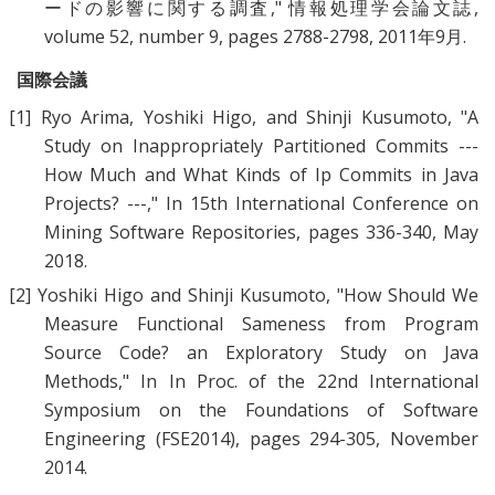
ードの影響に関する調査
," 情報処理学会論文誌,
volume 52, number 9, pages 2788-2798, 2011年9月.
国際会議
[1]
Ryo Arima, Yoshiki Higo, and Shinji Kusumoto, "
A
Study on Inappropriately Partitioned Commits ---
How Much and What Kinds of Ip Commits in Java
Projects? ---
," In 15th International Conference on
Mining Software Repositories, pages 336-340, May
2018.
[2]
Yoshiki Higo and Shinji Kusumoto, "
How Should We
Measure Functional Sameness from Program
Source Code? an Exploratory Study on Java
Methods
," In In Proc. of the 22nd International
Symposium on the Foundations of Software
Engineering (FSE2014), pages 294-305, November
2014.