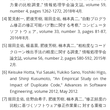
力量の比較調査
," 情報処理学会論文誌, volume 59,
number 4, pages 1262-1272, 2018年4月.
[4]
鷲見創一, 肥後芳樹, 堀田圭佑, 楠本真二, "
自動プログラ
ム修正の修正可能バグ数に関する考察
," コンピュータ
ソフトウェア, volume 33, number 3, pages 81-87,
2016年8月.
[5]
堀田圭佑, 楊嘉晨, 肥後芳樹, 楠本真二, "
粗粒度なコード
クローン検出手法の精度に関する調査
," 情報処理学会
論文誌, volume 56, number 2, pages 580-592, 2015年
2月.
[6]
Keisuke Hotta, Yui Sasaki, Yukiko Sano, Yoshiki Higo,
and Shinji Kusumoto, "
An Empirical Study on the
Impact of Duplicate Code
," Advances in Software
Engineering, volume 2012, May 2012.
[7]
堀田圭佑, 佐野由希子, 肥後芳樹, 楠本真二, "
修正頻度の
比較に基づくソフトウェア修正作業量に 対する重複コ