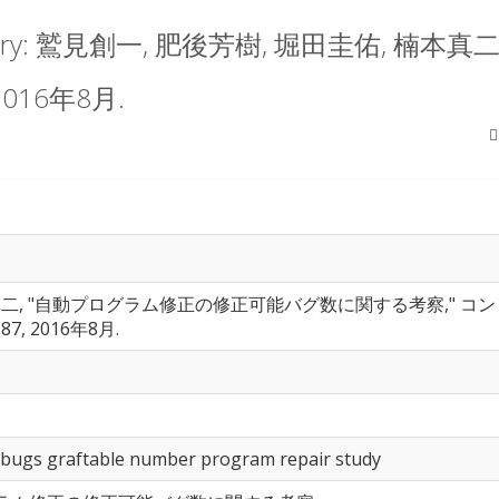
oratory: 鷲見創一, 肥後芳樹, 堀田圭佑, 
16年8月.
本真二, "自動プログラム修正の修正可能バグ数に関する考察," コン
1-87, 2016年8月.
bugs graftable number program repair study