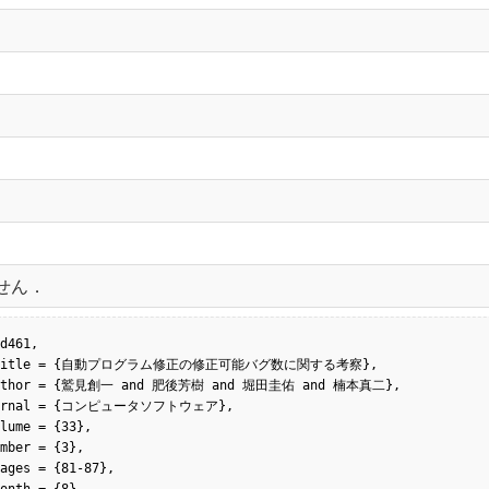
せん．
d461,
