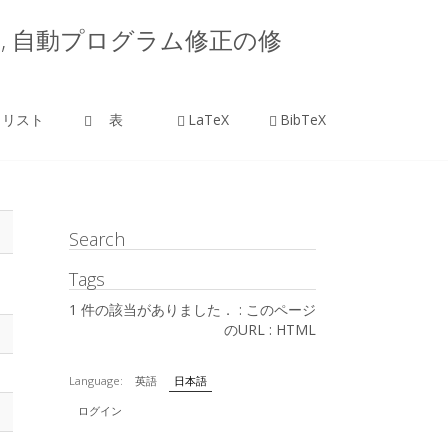
楠本真二, 自動プログラム修正の修
リスト
表
LaTeX
BibTeX
Search
Tags
1 件の該当がありました． :
このページ
のURL
:
HTML
Language:
英語
日本語
ログイン