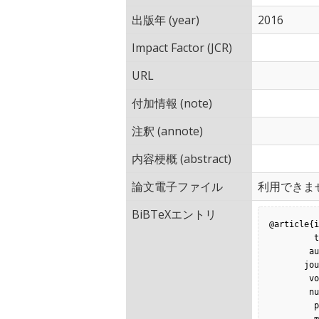
出版年 (year)
2016
Impact Factor (JCR)
URL
付加情報 (note)
注釈 (annote)
内容梗概 (abstract)
論文電子ファイル
利用できま
BiBTeXエントリ
@article{i
         title = {自動プログラム修正の修正可能バグ数に関する考察},

        author = {鷲見創一 and 肥後芳樹 and 堀田圭佑 and 楠本真二},

       journal = {コンピュータソフトウェア},

        volume = {33},

        number = {3},

         pages = {81-87},
