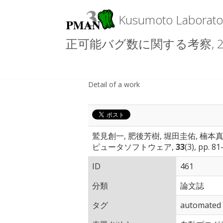
Kusumoto Lab
正可能バグ数に関する考察, 20
Detail of a work
鷲見創一, 肥後芳樹, 堀田圭佑, 楠
ピュータソフトウェア,
33
(3), pp. 8
ID
461
分類
論文誌
タグ
automated 