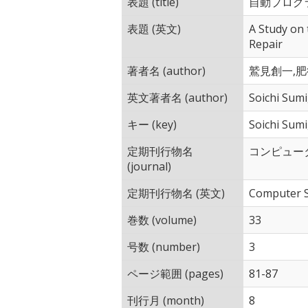
表題 (title)
自動プログ
表題 (英文)
A Study on
Repair
著者名 (author)
鷲見創一,肥
英文著者名 (author)
Soichi Sumi
キー (key)
Soichi Sumi
定期刊行物名
コンピュー
(journal)
定期刊行物名 (英文)
Computer 
巻数 (volume)
33
号数 (number)
3
ページ範囲 (pages)
81-87
刊行月 (month)
8