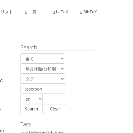
リスト
表
LaTeX
BibTeX
Search
と
.
Tags
on