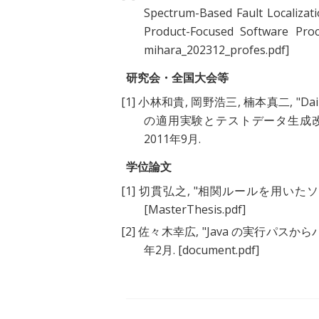
Spectrum-Based Fault Localizat
Product-Focused Software Pro
mihara_202312_profes.pdf]
研究会・全国大会等
[1]
小林和貴
,
岡野浩三
,
楠本真二
, "
D
の適用実験とテストデータ生成
2011年9月.
学位論文
[1]
切貫弘之
, "
相関ルールを用いたソ
[MasterThesis.pdf]
[2]
佐々木幸広
, "
Java の実行パスか
年2月.
[document.pdf]