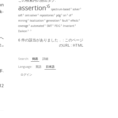
この検索内の頻出タグ:
on
:6
assertion
:1
:1
spectrum-based
solver
k-
:1
:1
:1
:1
:1
:1
soft
smt-solver
repositories
pdg
on
of
:1
:1
:1
:1
:1
mining
localization
generation
fault
effects
:1
:1
:1
:1
:1
coverage
automated
SMT
PDG
Invariant
:1
:1
Daikon
へ
6 件の該当がありました． :
このページ
,,
のURL
:
HTML
Search:
簡易
詳細
Language:
英語
日本語
年.
ログイン
012