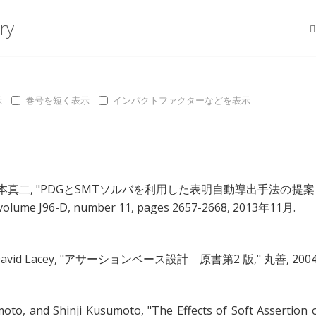
ry
示
巻号を短く表示
インパクトファクターなどを表示
本真二
, "
PDGとSMTソルバを利用した表明自動導出手法の提案
e J96-D, number 11, pages 2657-2668, 2013年11月.
avid Lacey
, "
アサーションベース設計 原書第2 版
," 丸善, 2004
moto
, and
Shinji Kusumoto
, "
The Effects of Soft Assertion 