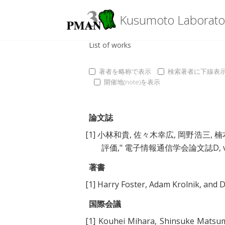
Kusumoto Laborato
List of works
著者を略称で表示
検索著者に下線表
開催地(note)を表示
論文誌
[1]
小林和貴
,
佐々木幸広
,
岡野浩三
,
楠
評価
," 電子情報通信学会論文誌D, volum
著書
[1]
Harry Foster
,
Adam Krolnik
, and
D
国際会議
[1]
Kouhei Mihara
,
Shinsuke Matsu