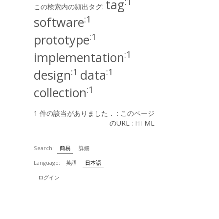
:1
tag
この検索内の頻出タグ:
:1
software
:1
prototype
:1
implementation
:1
:1
design
data
:1
collection
1 件の該当がありました． :
このページ
のURL
:
HTML
Search:
簡易
詳細
Language:
英語
日本語
ログイン