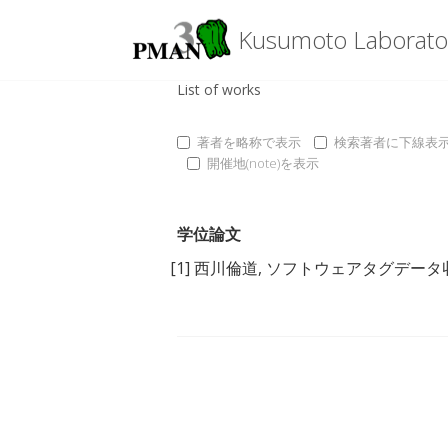
Kusumoto Laborato
List of works
著者を略称で表示
検索著者に下線表
開催地(note)を表示
学位論文
[1]
西川倫道
,
ソフトウェアタグデータ