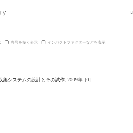
ry
示
巻号を短く表示
インパクトファクターなどを表示
収集システムの設計とその試作
, 2009年.
[0]