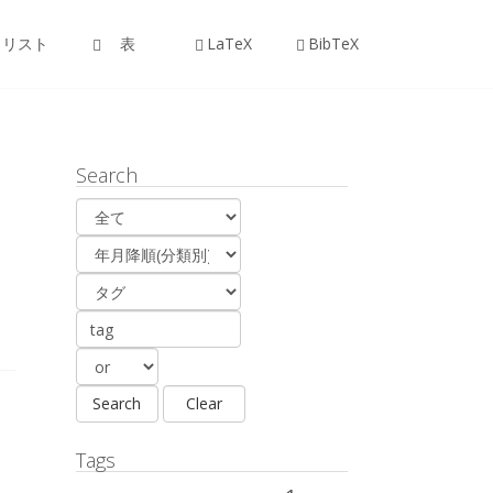
リスト
表
LaTeX
BibTeX
Search
Tags