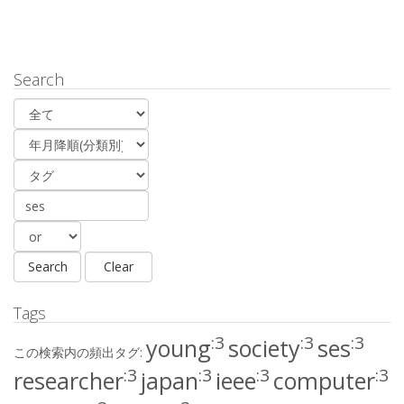
Search
Tags
:3
:3
:3
young
society
ses
この検索内の頻出タグ:
:3
:3
:3
:3
researcher
japan
ieee
computer