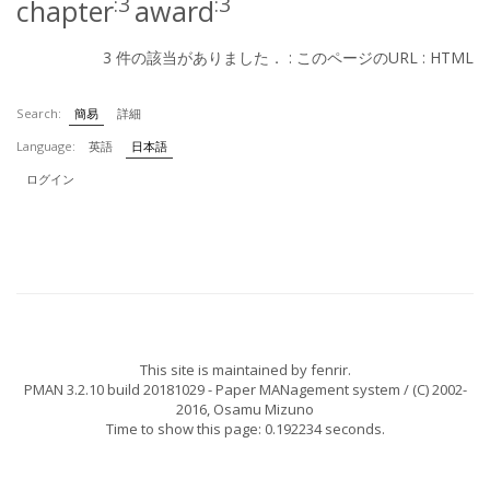
:3
:3
chapter
award
3 件の該当がありました． :
このページのURL
:
HTML
Search:
簡易
詳細
Language:
英語
日本語
ログイン
This site is maintained by
fenrir
.
PMAN 3.2.10 build 20181029
- Paper MANagement system / (C) 2002-
2016,
Osamu Mizuno
Time to show this page: 0.192234 seconds.