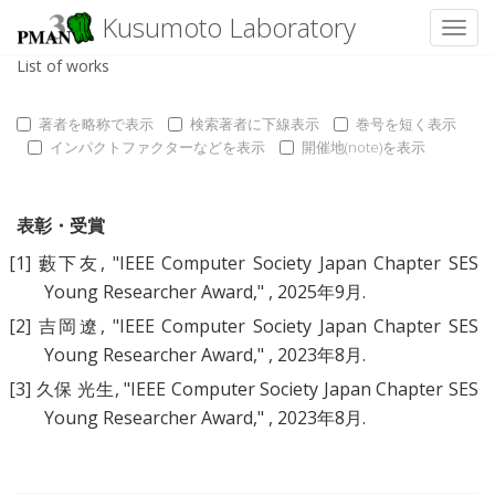
Kusumoto Laboratory
Toggl
List of works
著者を略称で表示
検索著者に下線表示
巻号を短く表示
インパクトファクターなどを表示
開催地(note)を表示
表彰・受賞
[1]
藪下友
, "
IEEE Computer Society Japan Chapter SES
Young Researcher Award
," , 2025年9月.
[2]
吉岡遼
, "
IEEE Computer Society Japan Chapter SES
Young Researcher Award
," , 2023年8月.
[3]
久保 光生
, "
IEEE Computer Society Japan Chapter SES
Young Researcher Award
," , 2023年8月.