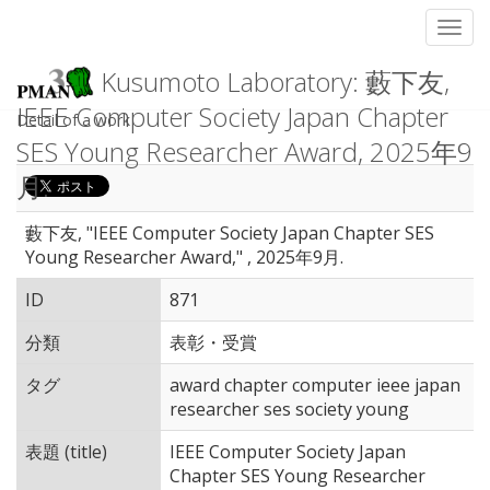
Toggl
Kusumoto Laboratory: 藪下友,
IEEE Computer Society Japan Chapter
Detail of a work
SES Young Researcher Award, 2025年9
月.
藪下友, "IEEE Computer Society Japan Chapter SES
Young Researcher Award," , 2025年9月.
ID
871
分類
表彰・受賞
タグ
award chapter computer ieee japan
researcher ses society young
表題 (title)
IEEE Computer Society Japan
Chapter SES Young Researcher